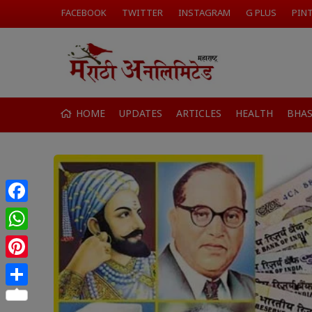
FACEBOOK
TWITTER
INSTAGRAM
G PLUS
PIN
HOME
UPDATES
ARTICLES
HEALTH
BHA
Facebook
WhatsApp
Pinterest
Share