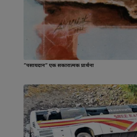
”पसायदान” एक सकारात्मक प्रार्थना