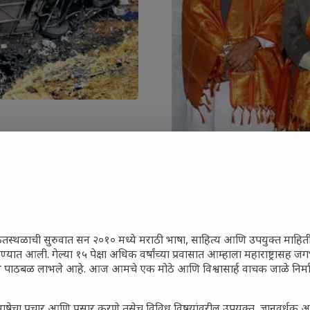
ेतस्थळाची सुरुवात सन २०१० मध्ये मराठी भाषा, साहित्य आणि उपयुक्त माहित
रण्यात आली. गेल्या १५ पेक्षा अधिक वर्षांच्या प्रवासात आम्हाला महाराष्ट्रासह
ून पाठबळ लाभले आहे. आज आमचे एक मोठे आणि विश्वासार्ह वाचक जाळे निर्म
राष्ट्रपती प्रणवदाच होणार
ाषेचा प्रचार आणि प्रसार करणे तसेच विविध विषयांवरील उपयुक्त, ज्ञानवर्धक 