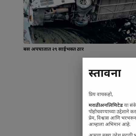
बस अपघातात २९ साईभक्त ठार
प्रस्तावना
प्रिय वाचकहो,
मराठी अनलिमिटेड
या संक
पोहोचवण्याच्या उद्देशाने क
प्रेम, विश्वास आणि भरभर
आम्हाला अभिमान आहे.
आमचा मुख्य उद्देश मराठी भ