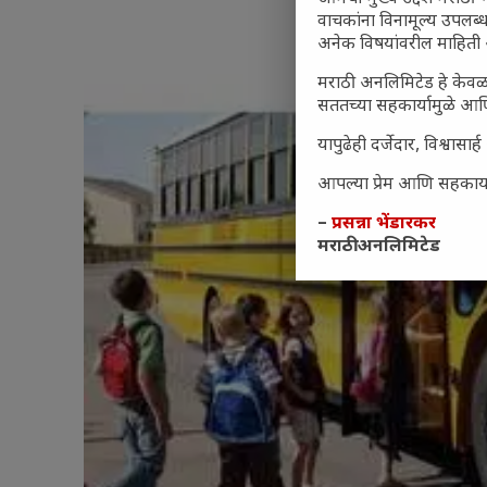
वाचकांना विनामूल्य उपलब्ध
अनेक विषयांवरील माहिती 
मराठी अनलिमिटेड हे केवळ
सततच्या सहकार्यामुळे आणि
यापुढेही दर्जेदार, विश्वा
आपल्या प्रेम आणि सहकार्या
–
प्रसन्ना भेंडारकर
मराठी अनलिमिटेड