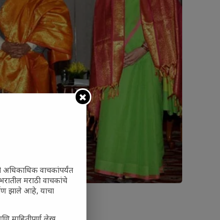
ी अधिकाधिक वाचकांपर्यंत
 जगभरातील मराठी वाचकांचे
ाण झाले आहे, याचा
आणि माहितीपूर्ण लेख