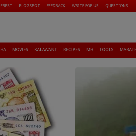
TEREST
BLOGSPOT
FEEDBACK
WRITE FOR US
QUESTIONS
SHA
MOVIES
KALAWANT
RECIPES
MH
TOOLS
MARATH