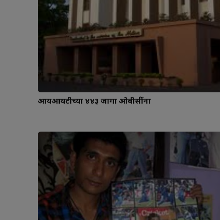
आयआयटीच्या ४४३ जागा ओबीसींना