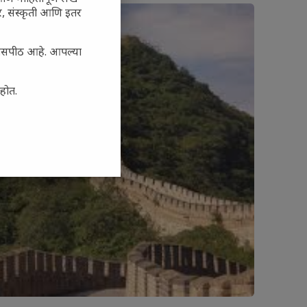
अर, संस्कृती आणि इतर
्यासपीठ आहे. आपल्या
आहोत.