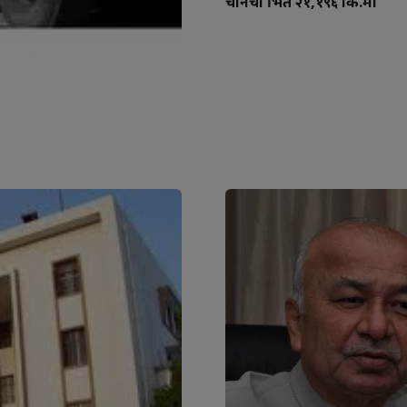
चीनची भिंत २१,१९६ कि.मी