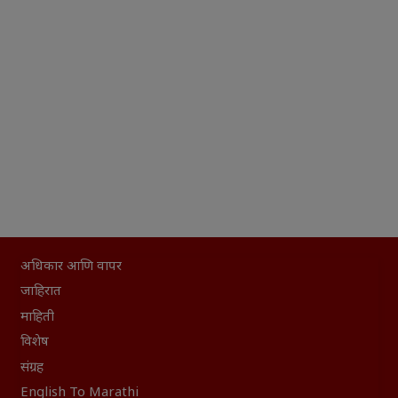
अधिकार आणि वापर
जाहिरात
माहिती
विशेष
संग्रह
English To Marathi