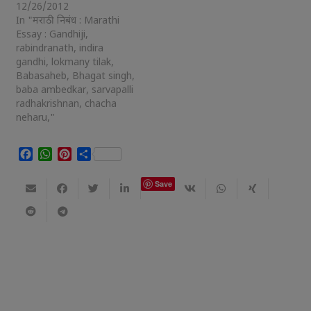
12/26/2012
In "मराठी निबंध : Marathi
Essay : Gandhiji,
rabindranath, indira
gandhi, lokmany tilak,
Babasaheb, Bhagat singh,
baba ambedkar, sarvapalli
radhakrishnan, chacha
neharu,"
Facebook
WhatsApp
Pinterest
Share
Save