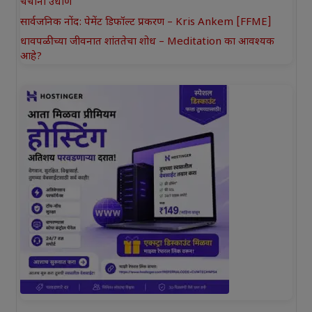
चर्चांना उधाण
सार्वजनिक नोंद: पेमेंट डिफॉल्ट प्रकरण – Kris Ankem [FFME]
धावपळीच्या जीवनात शांततेचा शोध – Meditation का आवश्यक
आहे?