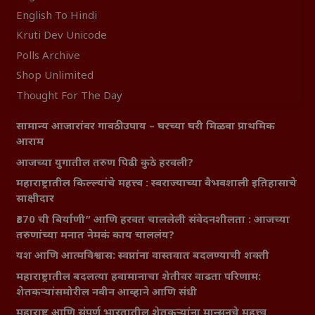
English To Hindi
Kruti Dev Unicode
Polls Archive
Shop Unlimited
Thought For The Day
सामान्य आजारांवर गावठी उपाय – घरच्या घरी मिळवा प्राथमिक
आराम
आजच्या युगातील तरुण पिढी कुठे हरवली?
महाराष्ट्रातील किल्ल्यांचे महत्त्व : स्वराज्याच्या वैभवशाली इतिहासाचे
साक्षीदार
₹370 ची बिर्याणी” आणि हरवत चाललेली संवेदनशीलता : आजच्या
तरुणांच्या मनात नेमकं काय चाललंय?
यश आणि आत्मविश्वास: स्वप्नांना वास्तवात बदलण्याची शक्ती
महाराष्ट्रातील बदलत्या हवामानाचा शेतीवर वाढता परिणाम:
शेतकऱ्यांसमोरील नवीन आव्हाने आणि संधी
महाराष्ट्र आणि संपूर्ण भारतातील शेतकऱ्यांना मान्सूनचे महत्त्व