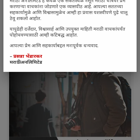
मराठी अनलिमिटेड हे केवळ एक संकेतस्थळ नसून मराठी भाषेवर प्रेम
करणाऱ्या वाचकांना जोडणारे एक व्यासपीठ आहे. आपल्या सततच्या
सहकार्यामुळे आणि विश्वासामुळेच आम्ही हा प्रवास यशस्वीपणे पुढे चालू
ठेवू शकलो आहोत.
यापुढेही दर्जेदार, विश्वासार्ह आणि उपयुक्त माहिती मराठी वाचकांपर्यंत
पोहोचवण्यासाठी आम्ही कटिबद्ध आहोत.
आपल्या प्रेम आणि सहकार्याबद्दल मनःपूर्वक धन्यवाद.
–
प्रसन्ना भेंडारकर
मराठी अनलिमिटेड