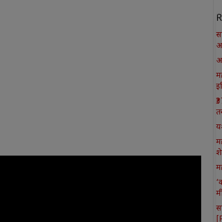
R
स
आ
आ
मह
इ
₹
त
य
म
श
मह
‘
म
स
[