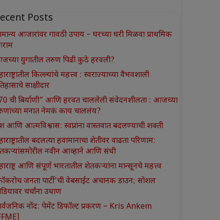
ecent Posts
ामान्य आजारांवर गावठी उपाय – घरच्या घरी मिळवा प्राथमिक
राम
जच्या युगातील तरुण पिढी कुठे हरवली?
ाराष्ट्रातील किल्ल्यांचे महत्त्व : स्वराज्याच्या वैभवशाली
तिहासाचे साक्षीदार
370 ची बिर्याणी” आणि हरवत चाललेली संवेदनशीलता : आजच्या
रुणांच्या मनात नेमकं काय चाललंय?
श आणि आत्मविश्वास: स्वप्नांना वास्तवात बदलण्याची शक्ती
हाराष्ट्रातील बदलत्या हवामानाचा शेतीवर वाढता परिणाम:
ेतकऱ्यांसमोरील नवीन आव्हाने आणि संधी
ाराष्ट्र आणि संपूर्ण भारतातील शेतकऱ्यांना मान्सूनचे महत्त्व
कॉकरोच जनता पार्टी’ची वेबसाईट अचानक डाउन; सोशल
ीडियावर चर्चांना उधाण
ार्वजनिक नोंद: पेमेंट डिफॉल्ट प्रकरण – Kris Ankem
FFME]