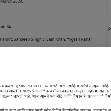
March 2024.
it Sial
P
 Pandit, Sandeep Singh & Sam Khan, Yogesh Rahar
क
war Ali, Panchali Chakraborty
ख
फ
न
ेतस्थळाची सुरुवात सन २०१० मध्ये मराठी भाषा, साहित्य आणि उपयुक्त माहित
रण्यात आली. गेल्या १५ पेक्षा अधिक वर्षांच्या प्रवासात आम्हाला महाराष्ट्रासह
ून पाठबळ लाभले आहे. आज आमचे एक मोठे आणि विश्वासार्ह वाचक जाळे निर्म
त
ाषेचा प्रचार आणि प्रसार करणे तसेच विविध विषयांवरील उपयुक्त, ज्ञानवर्धक 