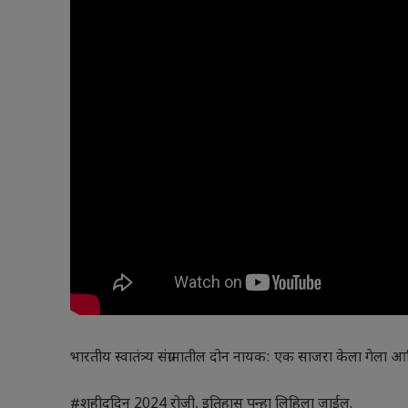
भारतीय स्वातंत्र्य संग्रामातील दोन नायक: एक साजरा केला गेला
#शहीददिन 2024 रोजी, इतिहास पुन्हा लिहिला जाईल.