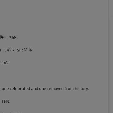
भूमिका आहेत
ान, योगेश रहार निर्मित
िर्माते
 one celebrated and one removed from history.
TTEN.