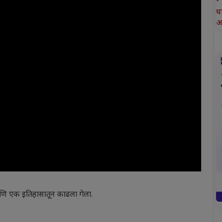
ध
आ
 आणि एक इतिहासातून काढला गेला.