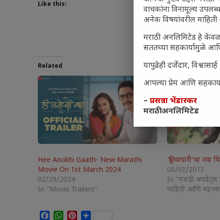
Like this:
वाचकांना विनामूल्य उपलब्ध
अनेक विषयांवरील माहिती 
मराठी अनलिमिटेड हे केवळ
सततच्या सहकार्यामुळे आणि
यापुढेही दर्जेदार, विश्वा
Related
आपल्या प्रेम आणि सहकार्या
–
प्रसन्ना भेंडारकर
मराठी अनलिमिटेड
Hee Anokhi Gaath- New Marathi
‘दुनियादारी’चा नवा वि
Movie On 1st March 2024
08/03/2013
02/29/2024
In "मराठी अपडेट्स 
In "Movie Trailers"
माहिती आणि महत्त्व
Facebook
WhatsApp
Pinterest
Share