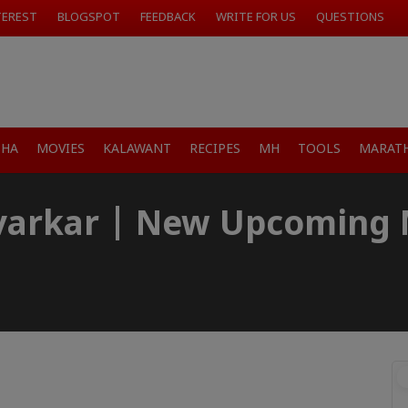
TEREST
BLOGSPOT
FEEDBACK
WRITE FOR US
QUESTIONS
SHA
MOVIES
KALAWANT
RECIPES
MH
TOOLS
MARATH
varkar | New Upcoming 