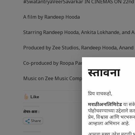
#SwatantryaVeerSavarkar IN CINEMAS ON 22nd 
A film by Randeep Hooda
Starring Randeep Hooda, Ankita Lokhande, and Am
Produced by Zee Studios, Randeep Hooda, Anand
Co-produced by Roopa Pandit, Rahul V. Dubey, An
प्रस्तावना
Music on Zee Music Company
प्रिय वाचकहो,
Like
मराठी अनलिमिटेड
या संक
पोहोचवण्याच्या उद्देशाने क
शेयर-करा :
प्रेम, विश्वास आणि भरभर
Share
आम्हाला अभिमान आहे.
आमचा मुख्य उद्देश मराठी भ