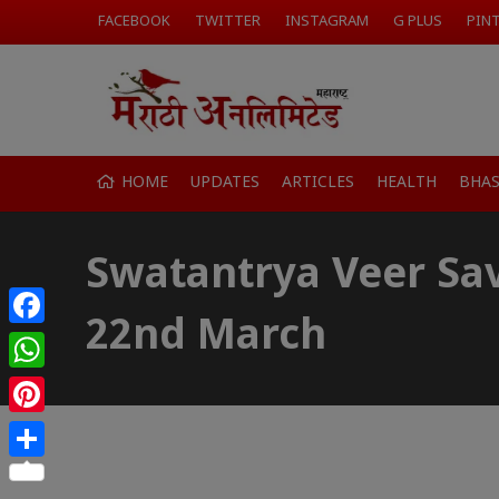
FACEBOOK
TWITTER
INSTAGRAM
G PLUS
PIN
HOME
UPDATES
ARTICLES
HEALTH
BHA
Swatantrya Veer Sa
22nd March
Facebook
WhatsApp
Pinterest
Share