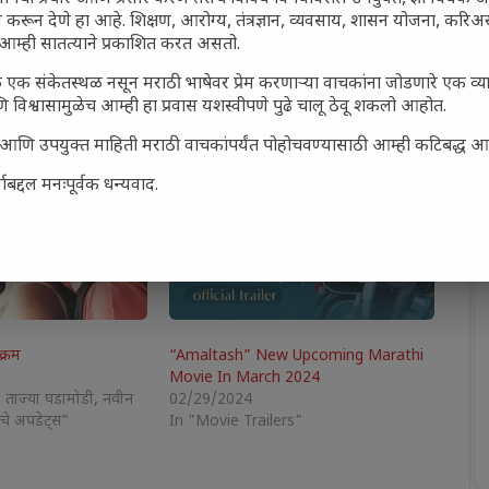
 करून देणे हा आहे. शिक्षण, आरोग्य, तंत्रज्ञान, व्यवसाय, शासन योजना, करि
P
आम्ही सातत्याने प्रकाशित करत असतो.
 एक संकेतस्थळ नसून मराठी भाषेवर प्रेम करणाऱ्या वाचकांना जोडणारे एक व
 विश्वासामुळेच आम्ही हा प्रवास यशस्वीपणे पुढे चालू ठेवू शकलो आहोत.
सार्ह आणि उपयुक्त माहिती मराठी वाचकांपर्यंत पोहोचवण्यासाठी आम्ही कटिबद्ध 
बद्दल मनःपूर्वक धन्यवाद.
क्रम
“Amaltash” New Upcoming Marathi
Movie In March 2024
: ताज्या घडामोडी, नवीन
02/29/2024
ाचे अपडेट्स"
In "Movie Trailers"