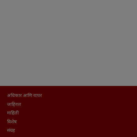
अधिकार आणि वापर
जाहिरात
माहिती
विशेष
संग्रह