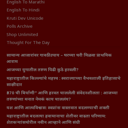
English To Marathi
English To Hindi
Kruti Dev Unicode
Polls Archive
Shop Unlimited
Thought For The Day
सामान्य आजारांवर गावठी उपाय – घरच्या घरी मिळवा प्राथमिक
आराम
आजच्या युगातील तरुण पिढी कुठे हरवली?
महाराष्ट्रातील किल्ल्यांचे महत्त्व : स्वराज्याच्या वैभवशाली इतिहासाचे
साक्षीदार
₹370 ची बिर्याणी” आणि हरवत चाललेली संवेदनशीलता : आजच्या
तरुणांच्या मनात नेमकं काय चाललंय?
यश आणि आत्मविश्वास: स्वप्नांना वास्तवात बदलण्याची शक्ती
महाराष्ट्रातील बदलत्या हवामानाचा शेतीवर वाढता परिणाम:
शेतकऱ्यांसमोरील नवीन आव्हाने आणि संधी