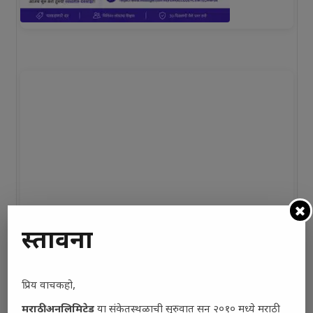
प्रस्तावना
प्रिय वाचकहो,
मराठी अनलिमिटेड
या संकेतस्थळाची सुरुवात सन २०१० मध्ये मराठी