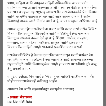
भाषा, साहित्य आणि उपयुक्त माहिती अधिकाधिक वाचकांपर्यंत
पोहोचवण्याच्या उद्देशाने करण्यात आली. गेल्या १५ पेक्षा अधिक वर्षांच्या
प्रवासात आम्हाला महाराष्ट्रासह जगभरातील मराठी वाचकांचे प्रेम, विश्वास
आणि भरभरून पाठबळ लाभले आहे. आज आमचे एक मोठे आणि
विश्वासार्ह वाचक जाळे निर्माण झाले आहे, याचा आम्हाला अभिमान आहे.
आमचा मुख्य उद्देश मराठी भाषेचा प्रचार आणि प्रसार करणे तसेच विविध
Polls
विषयांवरील उपयुक्त, ज्ञानवर्धक आणि माहितीपूर्ण लेख वाचकांना
विनामूल्य उपलब्ध करून देणे हा आहे. शिक्षण, आरोग्य, तंत्रज्ञान,
भारत–अमेरिका संबंध भारतासाठी फायदेशीर आहेत का?
व्यवसाय, शासन योजना, करिअर, संस्कृती आणि इतर अनेक
विषयांवरील माहिती आम्ही सातत्याने प्रकाशित करत असतो.
काही प्रमाणात फायदेशीर
(0%, 0 Votes)
मराठी अनलिमिटेड हे केवळ एक संकेतस्थळ नसून मराठी भाषेवर प्रेम
खूप फायदेशीर
(0%, 3 Votes)
करणाऱ्या वाचकांना जोडणारे एक व्यासपीठ आहे. आपल्या सततच्या
सहकार्यामुळे आणि विश्वासामुळेच आम्ही हा प्रवास यशस्वीपणे पुढे चालू
ठेवू शकलो आहोत.
फारसे फायदेशीर नाहीत
(0%, 0 Votes)
यापुढेही दर्जेदार, विश्वासार्ह आणि उपयुक्त माहिती मराठी वाचकांपर्यंत
नुकसानकारक
(0%, 6 Votes)
पोहोचवण्यासाठी आम्ही कटिबद्ध आहोत.
आपल्या प्रेम आणि सहकार्याबद्दल मनःपूर्वक धन्यवाद.
तटस्थ
(0%, 3 Votes)
–
प्रसन्ना भेंडारकर
Total Voters:
0
मराठी अनलिमिटेड