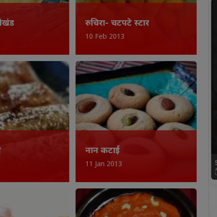
ीखंड
रुचिरा- चटपटे स्टार
10 Feb 2013
ल
नान कटाई
11 Jan 2013