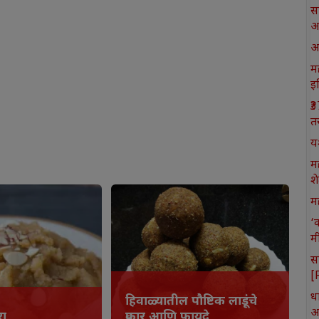
स
आ
आ
मह
इ
₹
त
य
म
श
मह
‘
म
स
[
ध
हिवाळ्यातील पौष्टिक लाडूंचे
आ
रा
प्रकार आणि फायदे