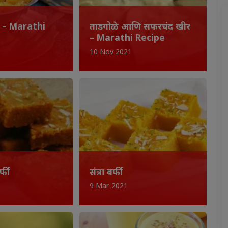
 – Marathi
ताडगोळे आणि सफरचंद खीर
– Marathi Recipe
10 Nov 2021
्फी
संत्रा बर्फी
9 Mar 2021