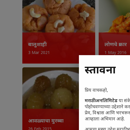
बालुशाही
लोणचे प्रकार
3 Mar 2021
1 May 2016
प्रस्तावना
प्रिय वाचकहो,
मराठी अनलिमिटेड
या संक
पोहोचवण्याच्या उद्देशाने क
प्रेम, विश्वास आणि भरभर
आम्हाला अभिमान आहे.
आवळ्याचा मुरब्बा
पनीर कटले
26 Feb 2015
29 Dec 2014
आमचा मुख्य उद्देश मराठी भ