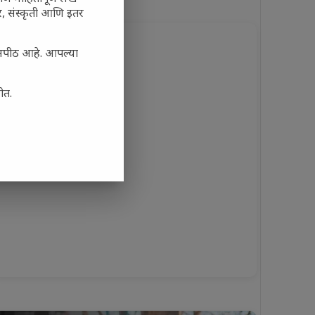
अर, संस्कृती आणि इतर
यासपीठ आहे. आपल्या
ोत.