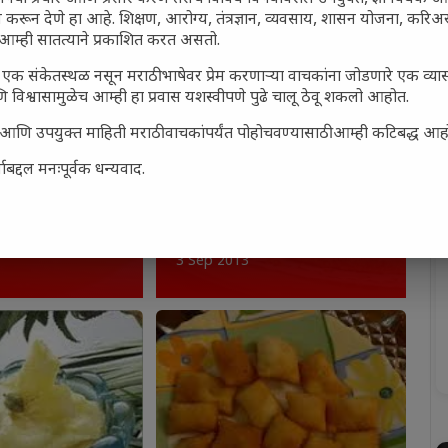
 करून देणे हा आहे. शिक्षण, आरोग्य, तंत्रज्ञान, व्यवसाय, शासन योजना, करि
आम्ही सातत्याने प्रकाशित करत असतो.
एक संकेतस्थळ नसून मराठी भाषेवर प्रेम करणाऱ्या वाचकांना जोडणारे एक व्
 विश्वासामुळेच आम्ही हा प्रवास यशस्वीपणे पुढे चालू ठेवू शकलो आहोत.
सार्ह आणि उपयुक्त माहिती मराठी वाचकांपर्यंत पोहोचवण्यासाठी आम्ही कटिबद्ध आह
बद्दल मनःपूर्वक धन्यवाद.
बर्थडे केक [साधा सोपा घरघुती
: स्वादिष्ट पूरण
कुकर मधून केक तयार करू
या]
3 Sep 2013