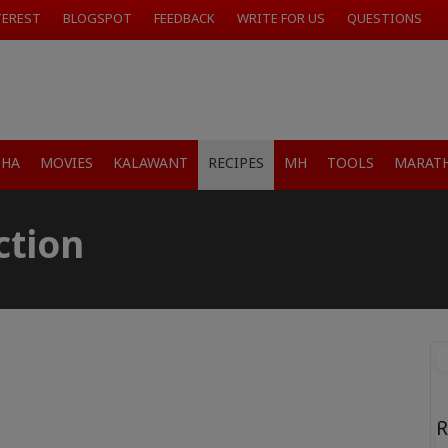
TEREST
BLOGSPOT
FEEDBACK
WRITE FOR US
QUESTIONS
SHA
MOVIES
KALAWANT
RECIPES
MH
TOOLS
MARATH
ction
R