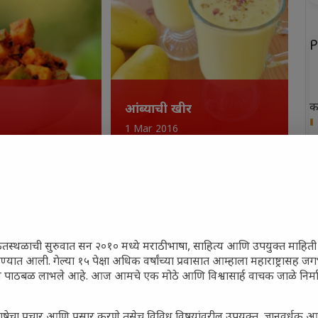
P
क
आंब्याची खीर
1 Mar 2016
ख
फ
न
त
ेतस्थळाची सुरुवात सन २०१० मध्ये मराठी भाषा, साहित्य आणि उपयुक्त माहित
रण्यात आली. गेल्या १५ पेक्षा अधिक वर्षांच्या प्रवासात आम्हाला महाराष्ट्रासह 
ून पाठबळ लाभले आहे. आज आमचे एक मोठे आणि विश्वासार्ह वाचक जाळे निर्म
ट
पनीरची बर्फी
P
29 Dec 2014
ाषेचा प्रचार आणि प्रसार करणे तसेच विविध विषयांवरील उपयुक्त, ज्ञानवर्धक आ