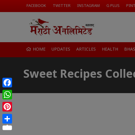
FACEBOOK
TWITTER
INSTAGRAM
G PLUS
PIN
HOME
UPDATES
ARTICLES
HEALTH
BHA
Sweet Recipes Colle
Facebook
WhatsApp
Pinterest
Share