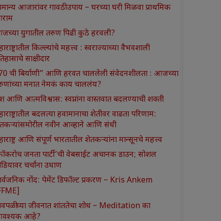
ामान्य आजारांवर गावठी उपाय – घरच्या घरी मिळवा प्राथमिक
राम
जच्या युगातील तरुण पिढी कुठे हरवली?
ाराष्ट्रातील किल्ल्यांचे महत्त्व : स्वराज्याच्या वैभवशाली
तिहासाचे साक्षीदार
370 ची बिर्याणी” आणि हरवत चाललेली संवेदनशीलता : आजच्या
रुणांच्या मनात नेमकं काय चाललंय?
श आणि आत्मविश्वास: स्वप्नांना वास्तवात बदलण्याची शक्ती
हाराष्ट्रातील बदलत्या हवामानाचा शेतीवर वाढता परिणाम:
ेतकऱ्यांसमोरील नवीन आव्हाने आणि संधी
ाराष्ट्र आणि संपूर्ण भारतातील शेतकऱ्यांना मान्सूनचे महत्त्व
कॉकरोच जनता पार्टी’ची वेबसाईट अचानक डाउन; सोशल
ीडियावर चर्चांना उधाण
ार्वजनिक नोंद: पेमेंट डिफॉल्ट प्रकरण – Kris Ankem
FFME]
ावपळीच्या जीवनात शांततेचा शोध – Meditation का
वश्यक आहे?