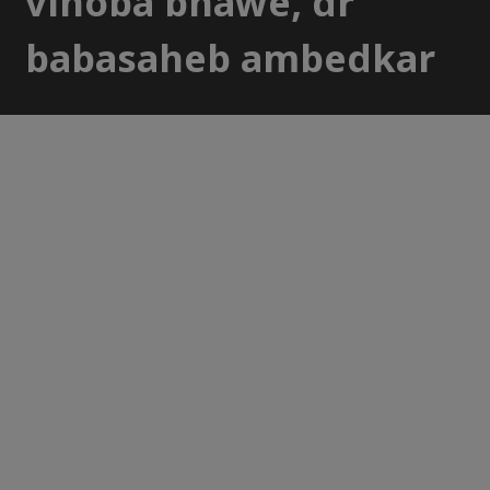
vinoba bhawe, dr
babasaheb ambedkar