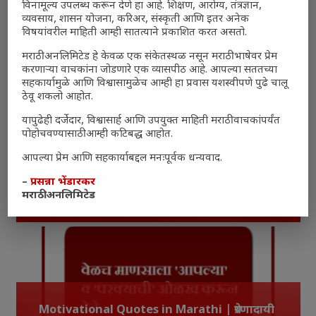
विनामूल्य उपलब्ध करून देणे हा आहे. शिक्षण, आरोग्य, तंत्रज्ञान,
व्यवसाय, शासन योजना, करिअर, संस्कृती आणि इतर अनेक
विषयांवरील माहिती आम्ही सातत्याने प्रकाशित करत असतो.
Motivational Marathi Suvichar
8 Apr at 12:48 PM
मराठी अनलिमिटेड हे केवळ एक संकेतस्थळ नसून मराठी भाषेवर प्रेम
करणाऱ्या वाचकांना जोडणारे एक व्यासपीठ आहे. आपल्या सततच्या
सहकार्यामुळे आणि विश्वासामुळेच आम्ही हा प्रवास यशस्वीपणे पुढे चालू
ठेवू शकलो आहोत.
यापुढेही दर्जेदार, विश्वासार्ह आणि उपयुक्त माहिती मराठी वाचकांपर्यंत
पोहोचवण्यासाठी आम्ही कटिबद्ध आहोत.
आपल्या प्रेम आणि सहकार्याबद्दल मनःपूर्वक धन्यवाद.
Motivational Marathi Suvichar
–
प्रसन्ना भेंडारकर
मराठी अनलिमिटेड
15 Jun 2022
Motivational Quotes in Marathi | प्रेरणादायी