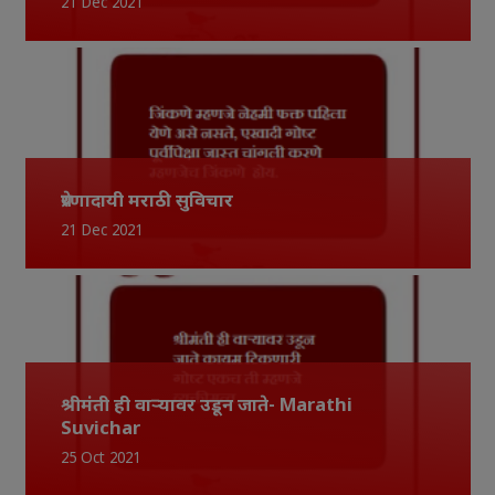
21 Dec 2021
प्रेरणादायी मराठी सुविचार
21 Dec 2021
श्रीमंती ही वाऱ्यावर उडून जाते- Marathi
Suvichar
25 Oct 2021