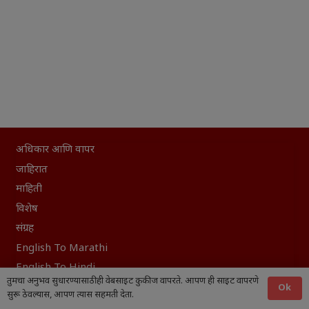
अधिकार आणि वापर
जाहिरात
माहिती
विशेष
संग्रह
English To Marathi
English To Hindi
तुमचा अनुभव सुधारण्यासाठी ही वेबसाइट कुकीज वापरते. आपण ही साइट वापरणे
Kruti Dev Unicode
Ok
सुरू ठेवल्यास, आपण त्यास सहमती देता.
Polls Archive