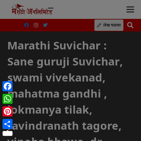
लेख पाठवा
Marathi Suvichar :
Sane guruji Suvichar,
swami vivekanad,
mahatma gandhi ,
Facebook
lokmanya tilak,
WhatsApp
Pinterest
ravindranath tagore,
Share