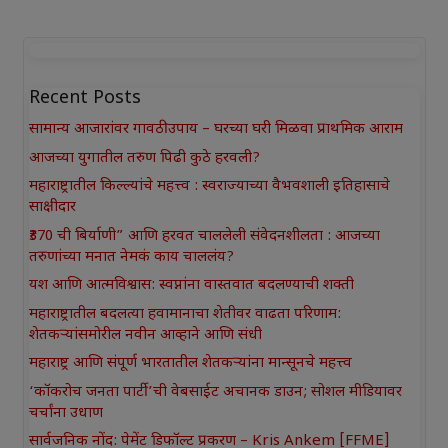
Recent Posts
सामान्य आजारांवर गावठी उपाय – घरच्या घरी मिळवा प्राथमिक आराम
आजच्या युगातील तरुण पिढी कुठे हरवली?
महाराष्ट्रातील किल्ल्यांचे महत्त्व : स्वराज्याच्या वैभवशाली इतिहासाचे
साक्षीदार
₹370 ची बिर्याणी” आणि हरवत चाललेली संवेदनशीलता : आजच्या
तरुणांच्या मनात नेमकं काय चाललंय?
यश आणि आत्मविश्वास: स्वप्नांना वास्तवात बदलण्याची शक्ती
महाराष्ट्रातील बदलत्या हवामानाचा शेतीवर वाढता परिणाम:
शेतकऱ्यांसमोरील नवीन आव्हाने आणि संधी
महाराष्ट्र आणि संपूर्ण भारतातील शेतकऱ्यांना मान्सूनचे महत्त्व
‘कॉकरोच जनता पार्टी’ची वेबसाईट अचानक डाउन; सोशल मीडियावर
चर्चांना उधाण
सार्वजनिक नोंद: पेमेंट डिफॉल्ट प्रकरण – Kris Ankem [FFME]