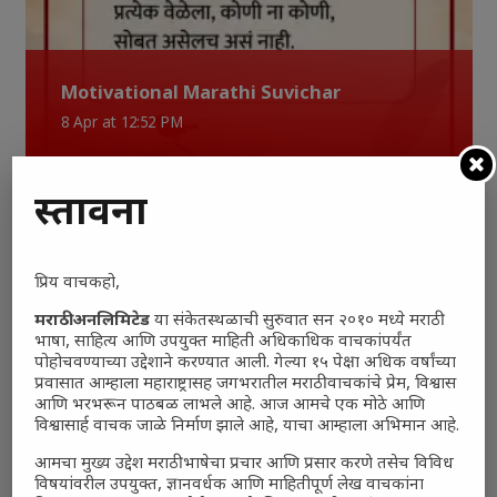
Motivational Marathi Suvichar
8 Apr at 12:52 PM
प्रस्तावना
प्रिय वाचकहो,
Motivational Marathi Suvichar
मराठी अनलिमिटेड
या संकेतस्थळाची सुरुवात सन २०१० मध्ये मराठी
भाषा, साहित्य आणि उपयुक्त माहिती अधिकाधिक वाचकांपर्यंत
8 Apr at 12:50 PM
पोहोचवण्याच्या उद्देशाने करण्यात आली. गेल्या १५ पेक्षा अधिक वर्षांच्या
प्रवासात आम्हाला महाराष्ट्रासह जगभरातील मराठी वाचकांचे प्रेम, विश्वास
आणि भरभरून पाठबळ लाभले आहे. आज आमचे एक मोठे आणि
विश्वासार्ह वाचक जाळे निर्माण झाले आहे, याचा आम्हाला अभिमान आहे.
आमचा मुख्य उद्देश मराठी भाषेचा प्रचार आणि प्रसार करणे तसेच विविध
विषयांवरील उपयुक्त, ज्ञानवर्धक आणि माहितीपूर्ण लेख वाचकांना