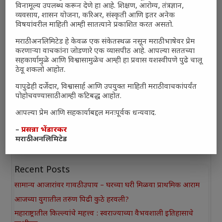
विनामूल्य उपलब्ध करून देणे हा आहे. शिक्षण, आरोग्य, तंत्रज्ञान,
व्यवसाय, शासन योजना, करिअर, संस्कृती आणि इतर अनेक
विषयांवरील माहिती आम्ही सातत्याने प्रकाशित करत असतो.
मराठी अनलिमिटेड हे केवळ एक संकेतस्थळ नसून मराठी भाषेवर प्रेम
करणाऱ्या वाचकांना जोडणारे एक व्यासपीठ आहे. आपल्या सततच्या
सहकार्यामुळे आणि विश्वासामुळेच आम्ही हा प्रवास यशस्वीपणे पुढे चालू
ठेवू शकलो आहोत.
यापुढेही दर्जेदार, विश्वासार्ह आणि उपयुक्त माहिती मराठी वाचकांपर्यंत
पोहोचवण्यासाठी आम्ही कटिबद्ध आहोत.
आपल्या प्रेम आणि सहकार्याबद्दल मनःपूर्वक धन्यवाद.
–
प्रसन्ना भेंडारकर
मराठी अनलिमिटेड
Recent Posts
सामान्य आजारांवर गावठी उपाय – घरच्या घरी मिळवा प्राथमिक आराम
आजच्या युगातील तरुण पिढी कुठे हरवली?
महाराष्ट्रातील किल्ल्यांचे महत्त्व : स्वराज्याच्या वैभवशाली इतिहासाचे