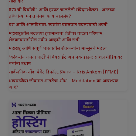
साक्षीदार
₹370 ची बिर्याणी” आणि हरवत चाललेली संवेदनशीलता : आजच्या
तरुणांच्या मनात नेमकं काय चाललंय?
यश आणि आत्मविश्वास: स्वप्नांना वास्तवात बदलण्याची शक्ती
महाराष्ट्रातील बदलत्या हवामानाचा शेतीवर वाढता परिणाम:
शेतकऱ्यांसमोरील नवीन आव्हाने आणि संधी
महाराष्ट्र आणि संपूर्ण भारतातील शेतकऱ्यांना मान्सूनचे महत्त्व
‘कॉकरोच जनता पार्टी’ची वेबसाईट अचानक डाउन; सोशल मीडियावर
चर्चांना उधाण
सार्वजनिक नोंद: पेमेंट डिफॉल्ट प्रकरण – Kris Ankem [FFME]
धावपळीच्या जीवनात शांततेचा शोध – Meditation का आवश्यक
आहे?