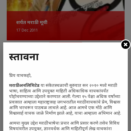
शर्यत मराठी मूवी
17 Dec 2011
Load More
प्रस्तावना
प्रिय वाचकहो,
मराठी अनलिमिटेड
या संकेतस्थळाची सुरुवात सन २०१० मध्ये मराठी
भाषा, साहित्य आणि उपयुक्त माहिती अधिकाधिक वाचकांपर्यंत
पोहोचवण्याच्या उद्देशाने करण्यात आली. गेल्या १५ पेक्षा अधिक वर्षांच्या
प्रवासात आम्हाला महाराष्ट्रासह जगभरातील मराठी वाचकांचे प्रेम, विश्वास
आणि भरभरून पाठबळ लाभले आहे. आज आमचे एक मोठे आणि
विश्वासार्ह वाचक जाळे निर्माण झाले आहे, याचा आम्हाला अभिमान आहे.
आमचा मुख्य उद्देश मराठी भाषेचा प्रचार आणि प्रसार करणे तसेच विविध
विषयांवरील उपयुक्त, ज्ञानवर्धक आणि माहितीपूर्ण लेख वाचकांना