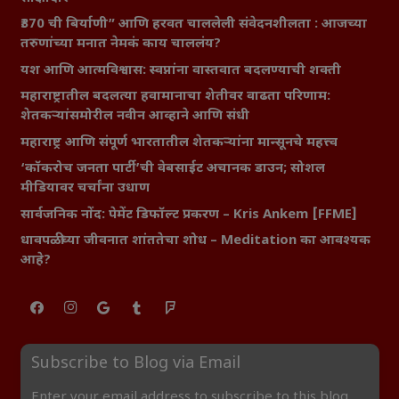
₹370 ची बिर्याणी” आणि हरवत चाललेली संवेदनशीलता : आजच्या
तरुणांच्या मनात नेमकं काय चाललंय?
यश आणि आत्मविश्वास: स्वप्नांना वास्तवात बदलण्याची शक्ती
महाराष्ट्रातील बदलत्या हवामानाचा शेतीवर वाढता परिणाम:
शेतकऱ्यांसमोरील नवीन आव्हाने आणि संधी
महाराष्ट्र आणि संपूर्ण भारतातील शेतकऱ्यांना मान्सूनचे महत्त्व
‘कॉकरोच जनता पार्टी’ची वेबसाईट अचानक डाउन; सोशल
मीडियावर चर्चांना उधाण
सार्वजनिक नोंद: पेमेंट डिफॉल्ट प्रकरण – Kris Ankem [FFME]
धावपळीच्या जीवनात शांततेचा शोध – Meditation का आवश्यक
आहे?
Subscribe to Blog via Email
Enter your email address to subscribe to this blog