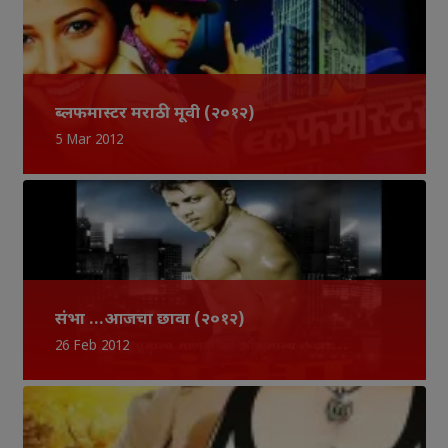
ब्लफमास्टर मराठी मूवी (२०१२)
5 Mar 2012
संभा …आजचा छावा (२०१२)
26 Feb 2012