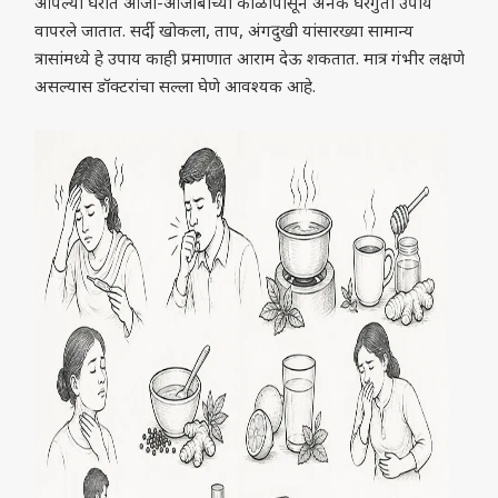
आपल्या घरात आजी-आजोबांच्या काळापासून अनेक घरगुती उपाय
वापरले जातात. सर्दी, खोकला, ताप, अंगदुखी यांसारख्या सामान्य
त्रासांमध्ये हे उपाय काही प्रमाणात आराम देऊ शकतात. मात्र गंभीर लक्षणे
असल्यास डॉक्टरांचा सल्ला घेणे आवश्यक आहे.