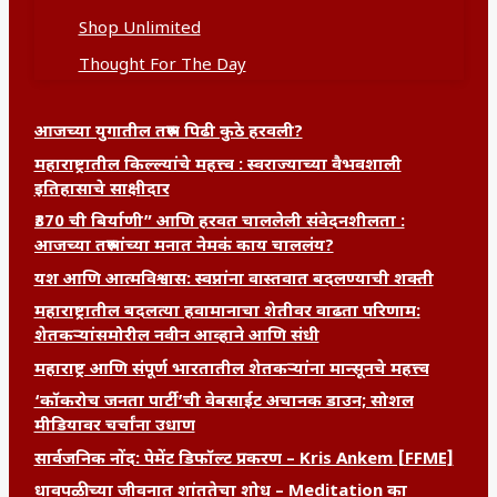
Shop Unlimited
Thought For The Day
आजच्या युगातील तरुण पिढी कुठे हरवली?
महाराष्ट्रातील किल्ल्यांचे महत्त्व : स्वराज्याच्या वैभवशाली
इतिहासाचे साक्षीदार
₹370 ची बिर्याणी” आणि हरवत चाललेली संवेदनशीलता :
आजच्या तरुणांच्या मनात नेमकं काय चाललंय?
यश आणि आत्मविश्वास: स्वप्नांना वास्तवात बदलण्याची शक्ती
महाराष्ट्रातील बदलत्या हवामानाचा शेतीवर वाढता परिणाम:
शेतकऱ्यांसमोरील नवीन आव्हाने आणि संधी
महाराष्ट्र आणि संपूर्ण भारतातील शेतकऱ्यांना मान्सूनचे महत्त्व
‘कॉकरोच जनता पार्टी’ची वेबसाईट अचानक डाउन; सोशल
मीडियावर चर्चांना उधाण
सार्वजनिक नोंद: पेमेंट डिफॉल्ट प्रकरण – Kris Ankem [FFME]
धावपळीच्या जीवनात शांततेचा शोध – Meditation का