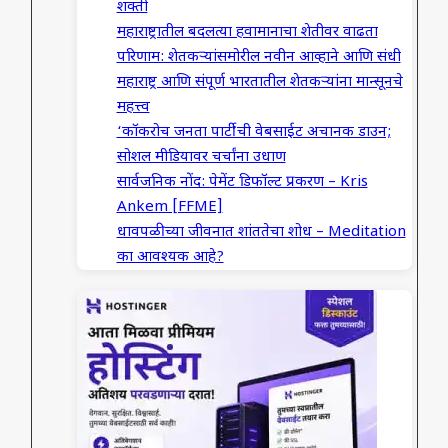
शक्ती
महाराष्ट्रातील बदलत्या हवामानाचा शेतीवर वाढता
परिणाम: शेतकऱ्यांसमोरील नवीन आव्हाने आणि संधी
महाराष्ट्र आणि संपूर्ण भारतातील शेतकऱ्यांना मान्सूनचे
महत्त्व
‘कॉकरोच जनता पार्टी’ची वेबसाईट अचानक डाउन;
सोशल मीडियावर चर्चांना उधाण
सार्वजनिक नोंद: पेमेंट डिफॉल्ट प्रकरण – Kris
Ankem [FFME]
धावपळीच्या जीवनात शांततेचा शोध – Meditation
का आवश्यक आहे?