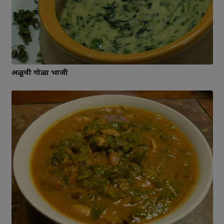
अळूची गोळा भाजी