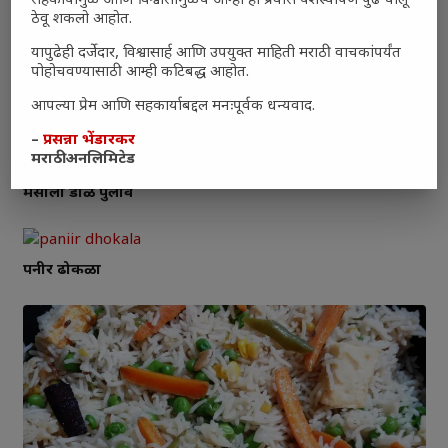
सहकार्यामुळे आणि विश्वासामुळेच आम्ही हा प्रवास यशस्वीपणे पुढे चालू
ठेवू शकलो आहोत.
यापुढेही दर्जेदार, विश्वासार्ह आणि उपयुक्त माहिती मराठी वाचकांपर्यंत
पोहोचवण्यासाठी आम्ही कटिबद्ध आहोत.
आपल्या प्रेम आणि सहकार्याबद्दल मनःपूर्वक धन्यवाद.
–
प्रसन्ना भेंडारकर
मराठी अनलिमिटेड
मसाला डाळ पुलाव
पनीर ढोकळा