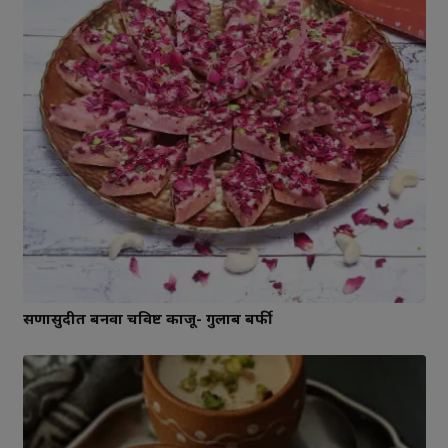
सणासुदीत बनवा चविष्ट काजू- गुलाब बर्फी