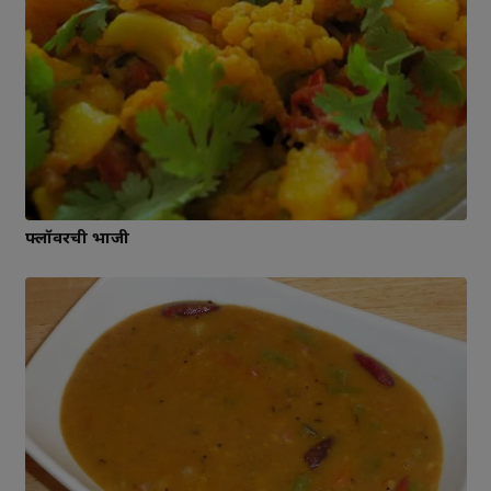
फ्लॉवरची भाजी