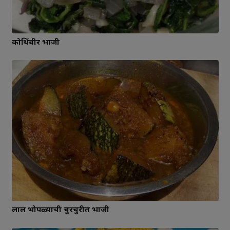
कोथिंबीर भाजी
लाल भोपळ्याची चुरचुरीत भाजी