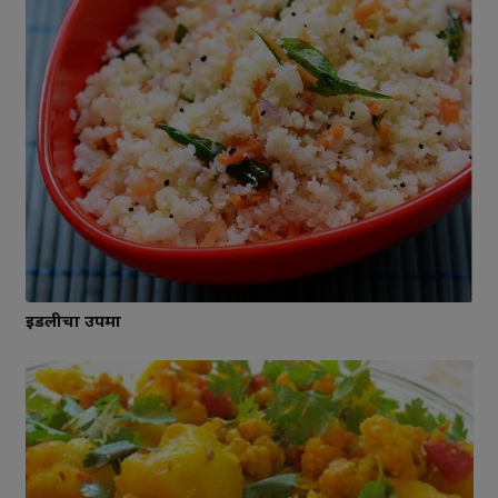
इडलीचा उपमा