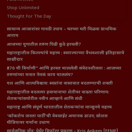
Shop Unlimited
Thought For The Day
सामान्य आजारांवर गावठी उपाय – घरच्या घरी मिळवा प्राथमिक
आराम
आजच्या युगातील तरुण पिढी कुठे हरवली?
महाराष्ट्रातील किल्ल्यांचे महत्त्व : स्वराज्याच्या वैभवशाली इतिहासाचे
साक्षीदार
₹370 ची बिर्याणी” आणि हरवत चाललेली संवेदनशीलता : आजच्या
तरुणांच्या मनात नेमकं काय चाललंय?
यश आणि आत्मविश्वास: स्वप्नांना वास्तवात बदलण्याची शक्ती
महाराष्ट्रातील बदलत्या हवामानाचा शेतीवर वाढता परिणाम:
शेतकऱ्यांसमोरील नवीन आव्हाने आणि संधी
महाराष्ट्र आणि संपूर्ण भारतातील शेतकऱ्यांना मान्सूनचे महत्त्व
‘कॉकरोच जनता पार्टी’ची वेबसाईट अचानक डाउन; सोशल
मीडियावर चर्चांना उधाण
सार्वजनिक नोंद: पेमेंट डिफॉल्ट प्रकरण – Kris Ankem [FFME]