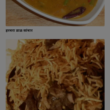
हरबरा डाळ सांबार