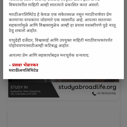
विषयांवरील माहिती आम्ही सातत्याने प्रकाशित करत असतो.
मराठी अनलिमिटेड हे केवळ एक संकेतस्थळ नसून मराठी भाषेवर प्रेम
करणाऱ्या वाचकांना जोडणारे एक व्यासपीठ आहे. आपल्या सततच्या
सहकार्यामुळे आणि विश्वासामुळेच आम्ही हा प्रवास यशस्वीपणे पुढे चालू
ठेवू शकलो आहोत.
यापुढेही दर्जेदार, विश्वासार्ह आणि उपयुक्त माहिती मराठी वाचकांपर्यंत
पोहोचवण्यासाठी आम्ही कटिबद्ध आहोत.
आपल्या प्रेम आणि सहकार्याबद्दल मनःपूर्वक धन्यवाद.
–
प्रसन्ना भेंडारकर
मराठी अनलिमिटेड