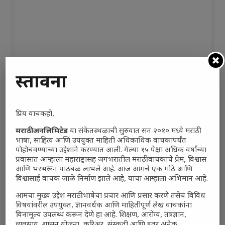
प्रस्तावना
प्रिय वाचकहो,
मराठी अनलिमिटेड
या संकेतस्थळाची सुरुवात सन २०१० मध्ये मराठी
भाषा, साहित्य आणि उपयुक्त माहिती अधिकाधिक वाचकांपर्यंत
पोहोचवण्याच्या उद्देशाने करण्यात आली. गेल्या १५ पेक्षा अधिक वर्षांच्या
प्रवासात आम्हाला महाराष्ट्रासह जगभरातील मराठी वाचकांचे प्रेम, विश्वास
आणि भरभरून पाठबळ लाभले आहे. आज आमचे एक मोठे आणि
विश्वासार्ह वाचक जाळे निर्माण झाले आहे, याचा आम्हाला अभिमान आहे.
आमचा मुख्य उद्देश मराठी भाषेचा प्रचार आणि प्रसार करणे तसेच विविध
विषयांवरील उपयुक्त, ज्ञानवर्धक आणि माहितीपूर्ण लेख वाचकांना
विनामूल्य उपलब्ध करून देणे हा आहे. शिक्षण, आरोग्य, तंत्रज्ञान,
व्यवसाय, शासन योजना, करिअर, संस्कृती आणि इतर अनेक