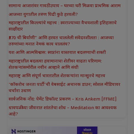
सामान्य आजारांवर गावठी उपाय – घरच्या घरी मिळवा प्राथमिक आराम
आजच्या युगातील तरुण पिढी कुठे हरवली?
महाराष्ट्रातील किल्ल्यांचे महत्त्व : स्वराज्याच्या वैभवशाली इतिहासाचे
साक्षीदार
₹370 ची बिर्याणी” आणि हरवत चाललेली संवेदनशीलता : आजच्या
तरुणांच्या मनात नेमकं काय चाललंय?
यश आणि आत्मविश्वास: स्वप्नांना वास्तवात बदलण्याची शक्ती
महाराष्ट्रातील बदलत्या हवामानाचा शेतीवर वाढता परिणाम:
शेतकऱ्यांसमोरील नवीन आव्हाने आणि संधी
महाराष्ट्र आणि संपूर्ण भारतातील शेतकऱ्यांना मान्सूनचे महत्त्व
‘कॉकरोच जनता पार्टी’ची वेबसाईट अचानक डाउन; सोशल मीडियावर
चर्चांना उधाण
सार्वजनिक नोंद: पेमेंट डिफॉल्ट प्रकरण – Kris Ankem [FFME]
धावपळीच्या जीवनात शांततेचा शोध – Meditation का आवश्यक
आहे?