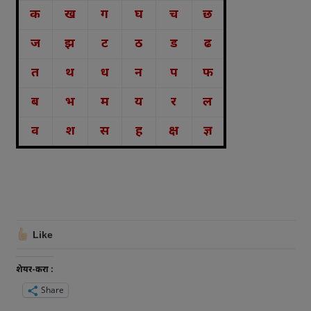
क
ख
ग
घ
च
छ
ज
झ
ट
ठ
ड
ढ
त
थ
ध
न
प
फ
ब
भ
म
य
र
ल
व
श
स
ह
क्ष
ज्ञ
Like
शेयर-करा :
Share