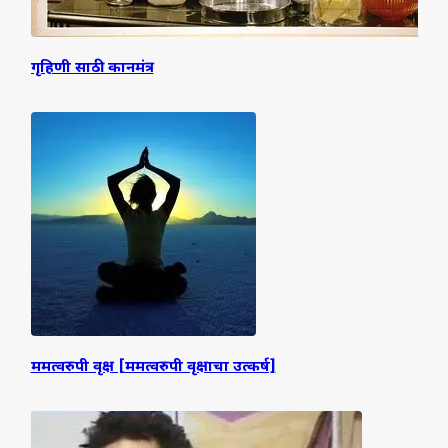
गृहिणी साठी कानमंत्र
ममत्वरुपी वृक्ष [ममत्वरुपी वृक्षाचा उत्कर्ष]