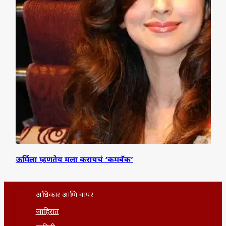
ऊर्मिला म्हणतेय मला करायचं ‘कमबॅक’
अधिकार आणि वापर
जाहिरात