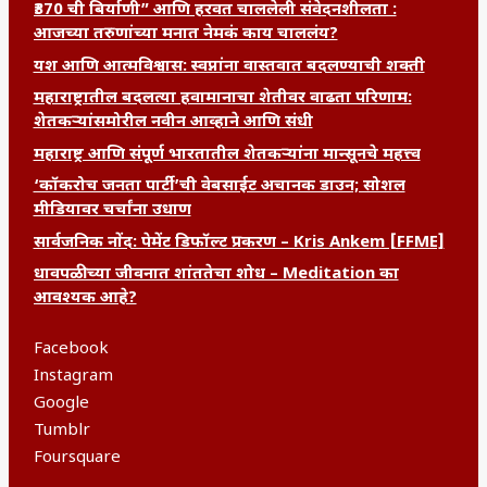
₹370 ची बिर्याणी” आणि हरवत चाललेली संवेदनशीलता :
आजच्या तरुणांच्या मनात नेमकं काय चाललंय?
यश आणि आत्मविश्वास: स्वप्नांना वास्तवात बदलण्याची शक्ती
महाराष्ट्रातील बदलत्या हवामानाचा शेतीवर वाढता परिणाम:
शेतकऱ्यांसमोरील नवीन आव्हाने आणि संधी
महाराष्ट्र आणि संपूर्ण भारतातील शेतकऱ्यांना मान्सूनचे महत्त्व
‘कॉकरोच जनता पार्टी’ची वेबसाईट अचानक डाउन; सोशल
मीडियावर चर्चांना उधाण
सार्वजनिक नोंद: पेमेंट डिफॉल्ट प्रकरण – Kris Ankem [FFME]
धावपळीच्या जीवनात शांततेचा शोध – Meditation का
आवश्यक आहे?
Facebook
Instagram
Google
Tumblr
Foursquare