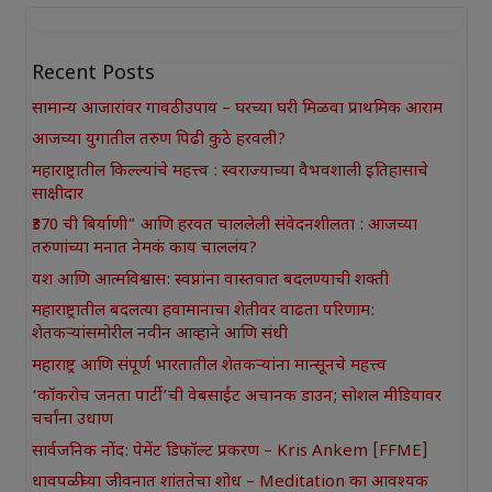
Recent Posts
सामान्य आजारांवर गावठी उपाय – घरच्या घरी मिळवा प्राथमिक आराम
आजच्या युगातील तरुण पिढी कुठे हरवली?
महाराष्ट्रातील किल्ल्यांचे महत्त्व : स्वराज्याच्या वैभवशाली इतिहासाचे
साक्षीदार
₹370 ची बिर्याणी” आणि हरवत चाललेली संवेदनशीलता : आजच्या
तरुणांच्या मनात नेमकं काय चाललंय?
यश आणि आत्मविश्वास: स्वप्नांना वास्तवात बदलण्याची शक्ती
महाराष्ट्रातील बदलत्या हवामानाचा शेतीवर वाढता परिणाम:
शेतकऱ्यांसमोरील नवीन आव्हाने आणि संधी
महाराष्ट्र आणि संपूर्ण भारतातील शेतकऱ्यांना मान्सूनचे महत्त्व
‘कॉकरोच जनता पार्टी’ची वेबसाईट अचानक डाउन; सोशल मीडियावर
चर्चांना उधाण
सार्वजनिक नोंद: पेमेंट डिफॉल्ट प्रकरण – Kris Ankem [FFME]
धावपळीच्या जीवनात शांततेचा शोध – Meditation का आवश्यक