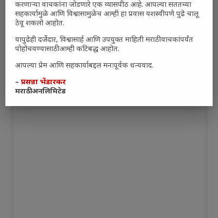
करणाऱ्या वाचकांना जोडणारे एक व्यासपीठ आहे. आपल्या सततच्या
सहकार्यामुळे आणि विश्वासामुळेच आम्ही हा प्रवास यशस्वीपणे पुढे चालू
ठेवू शकलो आहोत.
यापुढेही दर्जेदार, विश्वासार्ह आणि उपयुक्त माहिती मराठी वाचकांपर्यंत
पोहोचवण्यासाठी आम्ही कटिबद्ध आहोत.
आपल्या प्रेम आणि सहकार्याबद्दल मनःपूर्वक धन्यवाद.
–
प्रसन्ना भेंडारकर
मराठी अनलिमिटेड