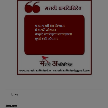
Like
शेयर-करा :