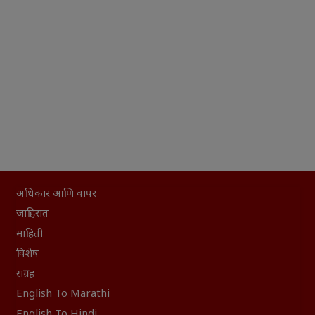
अधिकार आणि वापर
जाहिरात
माहिती
विशेष
संग्रह
English To Marathi
English To Hindi