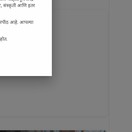
अर, संस्कृती आणि इतर
यासपीठ आहे. आपल्या
आहोत.