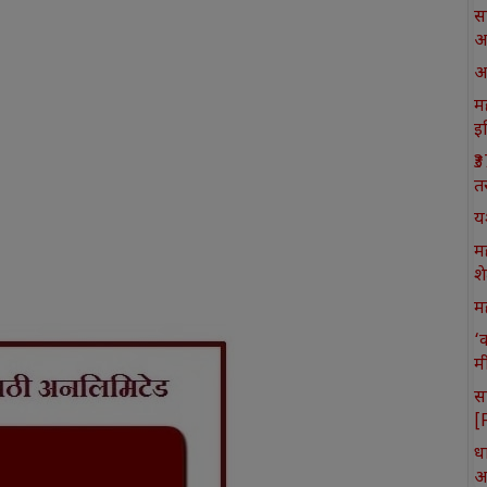
स
आ
आ
मह
इ
₹
त
य
म
श
मह
‘
म
स
[
ध
आ