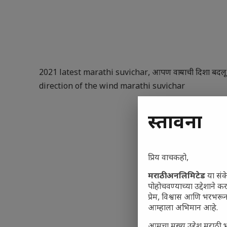
2021 latest marathi suvichar
,
आपण वाऱ्याची दिशा बद
direction of the wind marathi suvichar
प्रस्तावना
प्रिय वाचकहो,
मराठी अनलिमिटेड
या संक
पोहोचवण्याच्या उद्देशाने क
प्रेम, विश्वास आणि भरभर
आम्हाला अभिमान आहे.
आमचा मुख्य उद्देश मराठी भ