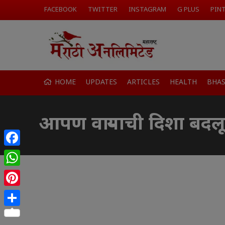
FACEBOOK
TWITTER
INSTAGRAM
G PLUS
PIN
HOME
UPDATES
ARTICLES
HEALTH
BHA
आपण वाऱ्याची दिशा बद
Facebook
WhatsApp
Pinterest
Share