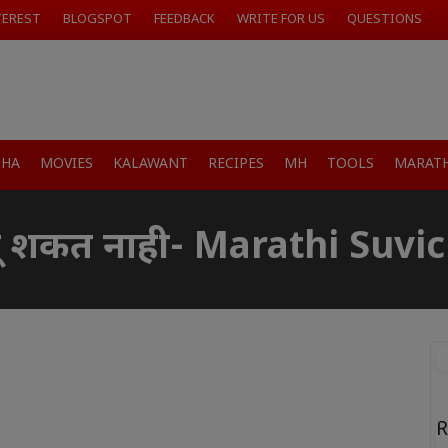
TEREST
BLOGSPOT
FEEDBACK
WRITE FOR US
QUESTIONS
SHA
MOVIES
KALAWANT
RECIPES
MH
TOOLS
MARATH
लू शकत नाही- Marathi Suvi
R