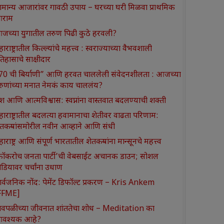
ामान्य आजारांवर गावठी उपाय – घरच्या घरी मिळवा प्राथमिक
राम
जच्या युगातील तरुण पिढी कुठे हरवली?
ाराष्ट्रातील किल्ल्यांचे महत्त्व : स्वराज्याच्या वैभवशाली
तिहासाचे साक्षीदार
370 ची बिर्याणी” आणि हरवत चाललेली संवेदनशीलता : आजच्या
रुणांच्या मनात नेमकं काय चाललंय?
श आणि आत्मविश्वास: स्वप्नांना वास्तवात बदलण्याची शक्ती
हाराष्ट्रातील बदलत्या हवामानाचा शेतीवर वाढता परिणाम:
ेतकऱ्यांसमोरील नवीन आव्हाने आणि संधी
ाराष्ट्र आणि संपूर्ण भारतातील शेतकऱ्यांना मान्सूनचे महत्त्व
कॉकरोच जनता पार्टी’ची वेबसाईट अचानक डाउन; सोशल
ीडियावर चर्चांना उधाण
ार्वजनिक नोंद: पेमेंट डिफॉल्ट प्रकरण – Kris Ankem
FFME]
ावपळीच्या जीवनात शांततेचा शोध – Meditation का
वश्यक आहे?