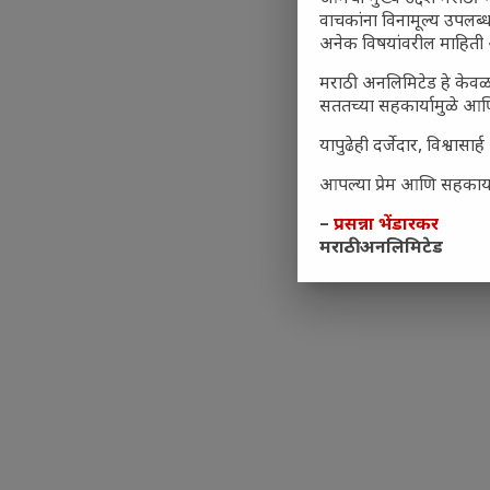
वाचकांना विनामूल्य उपलब्ध
अनेक विषयांवरील माहिती 
मराठी अनलिमिटेड हे केवळ
सततच्या सहकार्यामुळे आणि
यापुढेही दर्जेदार, विश्वा
आपल्या प्रेम आणि सहकार्या
–
प्रसन्ना भेंडारकर
मराठी अनलिमिटेड