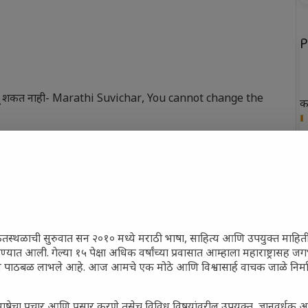
P
लू शकत नाही- Marathi Suvichar
,
You cannot change the
क
ख
फ
न
त
ेतस्थळाची सुरुवात सन २०१० मध्ये मराठी भाषा, साहित्य आणि उपयुक्त माहित
रण्यात आली. गेल्या १५ पेक्षा अधिक वर्षांच्या प्रवासात आम्हाला महाराष्ट्रासह
ून पाठबळ लाभले आहे. आज आमचे एक मोठे आणि विश्वासार्ह वाचक जाळे निर्म
P
ाषेचा प्रचार आणि प्रसार करणे तसेच विविध विषयांवरील उपयुक्त, ज्ञानवर्धक 