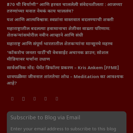
₹370 ची बिर्याणी” आणि हरवत चाललेली संवेदनशीलता : आजच्या
तरुणांच्या मनात नेमकं काय चाललंय?
यश आणि आत्मविश्वास: स्वप्नांना वास्तवात बदलण्याची शक्ती
महाराष्ट्रातील बदलत्या हवामानाचा शेतीवर वाढता परिणाम:
शेतकऱ्यांसमोरील नवीन आव्हाने आणि संधी
महाराष्ट्र आणि संपूर्ण भारतातील शेतकऱ्यांना मान्सूनचे महत्त्व
‘कॉकरोच जनता पार्टी’ची वेबसाईट अचानक डाउन; सोशल
मीडियावर चर्चांना उधाण
सार्वजनिक नोंद: पेमेंट डिफॉल्ट प्रकरण – Kris Ankem [FFME]
धावपळीच्या जीवनात शांततेचा शोध – Meditation का आवश्यक
आहे?
Subscribe to Blog via Email
Enter your email address to subscribe to this blog