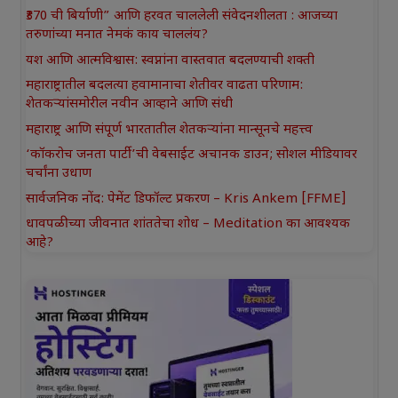
₹370 ची बिर्याणी” आणि हरवत चाललेली संवेदनशीलता : आजच्या
तरुणांच्या मनात नेमकं काय चाललंय?
यश आणि आत्मविश्वास: स्वप्नांना वास्तवात बदलण्याची शक्ती
महाराष्ट्रातील बदलत्या हवामानाचा शेतीवर वाढता परिणाम:
शेतकऱ्यांसमोरील नवीन आव्हाने आणि संधी
महाराष्ट्र आणि संपूर्ण भारतातील शेतकऱ्यांना मान्सूनचे महत्त्व
‘कॉकरोच जनता पार्टी’ची वेबसाईट अचानक डाउन; सोशल मीडियावर
चर्चांना उधाण
सार्वजनिक नोंद: पेमेंट डिफॉल्ट प्रकरण – Kris Ankem [FFME]
धावपळीच्या जीवनात शांततेचा शोध – Meditation का आवश्यक
आहे?