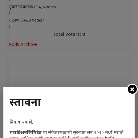
नुकसानकारक
(0%, 6 Votes)
तटस्थ
(0%, 3 Votes)
Total Voters:
0
Polls Archive
प्रस्तावना
प्रिय वाचकहो,
मराठी अनलिमिटेड
या संकेतस्थळाची सुरुवात सन २०१० मध्ये मराठी