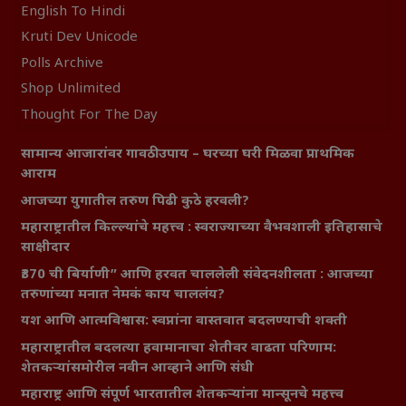
English To Hindi
Kruti Dev Unicode
Polls Archive
Shop Unlimited
Thought For The Day
सामान्य आजारांवर गावठी उपाय – घरच्या घरी मिळवा प्राथमिक
आराम
आजच्या युगातील तरुण पिढी कुठे हरवली?
महाराष्ट्रातील किल्ल्यांचे महत्त्व : स्वराज्याच्या वैभवशाली इतिहासाचे
साक्षीदार
₹370 ची बिर्याणी” आणि हरवत चाललेली संवेदनशीलता : आजच्या
तरुणांच्या मनात नेमकं काय चाललंय?
यश आणि आत्मविश्वास: स्वप्नांना वास्तवात बदलण्याची शक्ती
महाराष्ट्रातील बदलत्या हवामानाचा शेतीवर वाढता परिणाम:
शेतकऱ्यांसमोरील नवीन आव्हाने आणि संधी
महाराष्ट्र आणि संपूर्ण भारतातील शेतकऱ्यांना मान्सूनचे महत्त्व