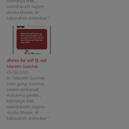
lokmanya tilak,
ravindranath tagore,
vinoba bhawe, dr
babasaheb ambedkar"
जीवनात वेळ कशी हि असो
Marathi Suvichar
05/28/2021
In "Marathi Suvichar :
Sane guruji Suvichar,
swami vivekanad,
mahatma gandhi ,
lokmanya tilak,
ravindranath tagore,
vinoba bhawe, dr
babasaheb ambedkar"