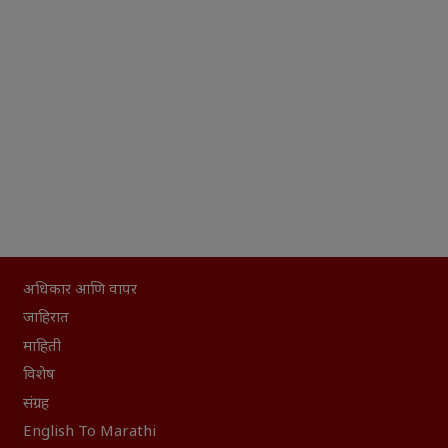
अधिकार आणि वापर
जाहिरात
माहिती
विशेष
संग्रह
English To Marathi