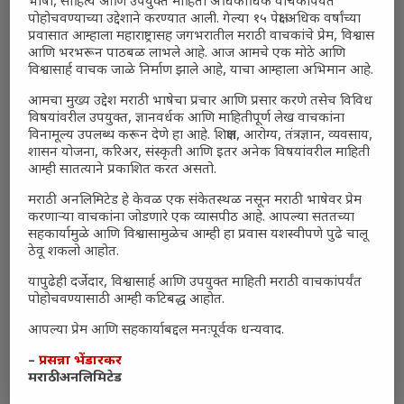
भाषा, साहित्य आणि उपयुक्त माहिती अधिकाधिक वाचकांपर्यंत
पोहोचवण्याच्या उद्देशाने करण्यात आली. गेल्या १५ पेक्षा अधिक वर्षांच्या
प्रवासात आम्हाला महाराष्ट्रासह जगभरातील मराठी वाचकांचे प्रेम, विश्वास
आणि भरभरून पाठबळ लाभले आहे. आज आमचे एक मोठे आणि
विश्वासार्ह वाचक जाळे निर्माण झाले आहे, याचा आम्हाला अभिमान आहे.
आमचा मुख्य उद्देश मराठी भाषेचा प्रचार आणि प्रसार करणे तसेच विविध
विषयांवरील उपयुक्त, ज्ञानवर्धक आणि माहितीपूर्ण लेख वाचकांना
विनामूल्य उपलब्ध करून देणे हा आहे. शिक्षण, आरोग्य, तंत्रज्ञान, व्यवसाय,
शासन योजना, करिअर, संस्कृती आणि इतर अनेक विषयांवरील माहिती
आम्ही सातत्याने प्रकाशित करत असतो.
मराठी अनलिमिटेड हे केवळ एक संकेतस्थळ नसून मराठी भाषेवर प्रेम
करणाऱ्या वाचकांना जोडणारे एक व्यासपीठ आहे. आपल्या सततच्या
सहकार्यामुळे आणि विश्वासामुळेच आम्ही हा प्रवास यशस्वीपणे पुढे चालू
ठेवू शकलो आहोत.
यापुढेही दर्जेदार, विश्वासार्ह आणि उपयुक्त माहिती मराठी वाचकांपर्यंत
पोहोचवण्यासाठी आम्ही कटिबद्ध आहोत.
आपल्या प्रेम आणि सहकार्याबद्दल मनःपूर्वक धन्यवाद.
–
प्रसन्ना भेंडारकर
मराठी अनलिमिटेड