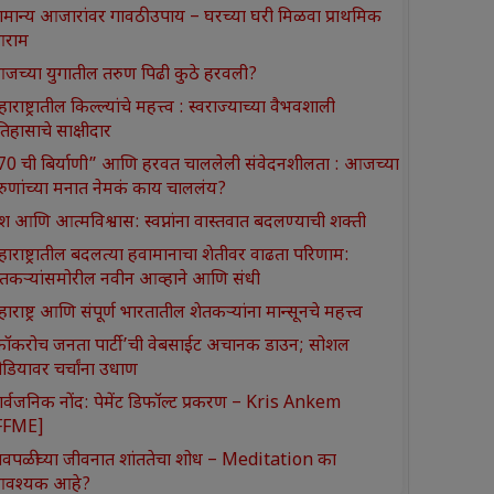
ामान्य आजारांवर गावठी उपाय – घरच्या घरी मिळवा प्राथमिक
राम
जच्या युगातील तरुण पिढी कुठे हरवली?
ाराष्ट्रातील किल्ल्यांचे महत्त्व : स्वराज्याच्या वैभवशाली
तिहासाचे साक्षीदार
370 ची बिर्याणी” आणि हरवत चाललेली संवेदनशीलता : आजच्या
रुणांच्या मनात नेमकं काय चाललंय?
श आणि आत्मविश्वास: स्वप्नांना वास्तवात बदलण्याची शक्ती
हाराष्ट्रातील बदलत्या हवामानाचा शेतीवर वाढता परिणाम:
ेतकऱ्यांसमोरील नवीन आव्हाने आणि संधी
ाराष्ट्र आणि संपूर्ण भारतातील शेतकऱ्यांना मान्सूनचे महत्त्व
कॉकरोच जनता पार्टी’ची वेबसाईट अचानक डाउन; सोशल
ीडियावर चर्चांना उधाण
ार्वजनिक नोंद: पेमेंट डिफॉल्ट प्रकरण – Kris Ankem
FFME]
ावपळीच्या जीवनात शांततेचा शोध – Meditation का
वश्यक आहे?