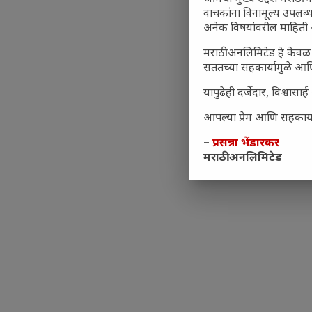
वाचकांना विनामूल्य उपलब्ध
अनेक विषयांवरील माहिती 
मराठी अनलिमिटेड हे केवळ 
सततच्या सहकार्यामुळे आणि
यापुढेही दर्जेदार, विश्वा
आपल्या प्रेम आणि सहकार्या
–
प्रसन्ना भेंडारकर
मराठी अनलिमिटेड