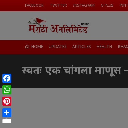
FACEBOOK
TWITTER
INSTAGRAM
G PLUS
PIN
HOME
UPDATES
ARTICLES
HEALTH
BHA
स्वतः एक चांगला माणूस
Facebook
WhatsApp
Pinterest
Share