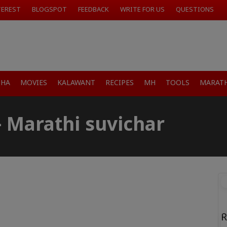
TEREST
BLOGSPOT
FEEDBACK
WRITE FOR US
QUESTIONS
SHA
MOVIES
KALAWANT
RECIPES
MH
TOOLS
MARATH
 – Marathi suvichar
R