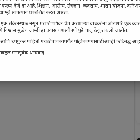
 करून देणे हा आहे. शिक्षण, आरोग्य, तंत्रज्ञान, व्यवसाय, शासन योजना, करि
आम्ही सातत्याने प्रकाशित करत असतो.
एक संकेतस्थळ नसून मराठी भाषेवर प्रेम करणाऱ्या वाचकांना जोडणारे एक व्
 विश्वासामुळेच आम्ही हा प्रवास यशस्वीपणे पुढे चालू ठेवू शकलो आहोत.
सार्ह आणि उपयुक्त माहिती मराठी वाचकांपर्यंत पोहोचवण्यासाठी आम्ही कटिबद्ध आह
बद्दल मनःपूर्वक धन्यवाद.