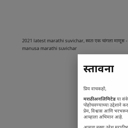
2021 latest marathi suvichar
,
स्वतः एक चांगला माणूस
manusa marathi suvichar
प्रस्तावना
प्रिय वाचकहो,
मराठी अनलिमिटेड
या संक
पोहोचवण्याच्या उद्देशाने क
प्रेम, विश्वास आणि भरभर
आम्हाला अभिमान आहे.
आमचा मुख्य उद्देश मराठी भ