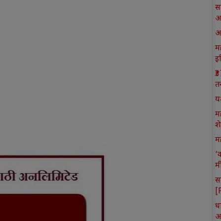
स
आ
आ
मह
इ
₹
त
य
म
श
मह
‘
म
स
[
ध
आ