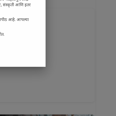
अर, संस्कृती आणि इतर
यासपीठ आहे. आपल्या
ोत.