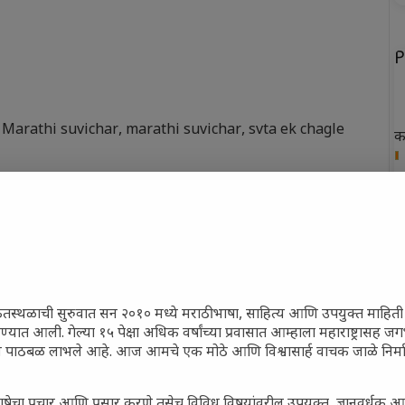
P
 - Marathi suvichar
,
marathi suvichar
,
svta ek chagle
क
ख
फ
न
त
ेतस्थळाची सुरुवात सन २०१० मध्ये मराठी भाषा, साहित्य आणि उपयुक्त माहित
रण्यात आली. गेल्या १५ पेक्षा अधिक वर्षांच्या प्रवासात आम्हाला महाराष्ट्रासह 
ून पाठबळ लाभले आहे. आज आमचे एक मोठे आणि विश्वासार्ह वाचक जाळे निर्म
P
ाषेचा प्रचार आणि प्रसार करणे तसेच विविध विषयांवरील उपयुक्त, ज्ञानवर्धक आ