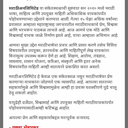
मराठी अनलिमिटेड
या संकेतस्थळाची सुरुवात सन २०१० मध्ये मराठी
भाषा, साहित्य आणि उपयुक्त माहिती अधिकाधिक वाचकांपर्यंत
पोहोचवण्याच्या उद्देशाने करण्यात आली. गेल्या १५ पेक्षा अधिक वर्षांच्या
प्रवासात आम्हाला महाराष्ट्रासह जगभरातील मराठी वाचकांचे प्रेम, विश्वास
आणि भरभरून पाठबळ लाभले आहे. आज आमचे एक मोठे आणि
विश्वासार्ह वाचक जाळे निर्माण झाले आहे, याचा आम्हाला अभिमान आहे.
आमचा मुख्य उद्देश मराठी भाषेचा प्रचार आणि प्रसार करणे तसेच विविध
विषयांवरील उपयुक्त, ज्ञानवर्धक आणि माहितीपूर्ण लेख वाचकांना
विनामूल्य उपलब्ध करून देणे हा आहे. शिक्षण, आरोग्य, तंत्रज्ञान,
व्यवसाय, शासन योजना, करिअर, संस्कृती आणि इतर अनेक
विषयांवरील माहिती आम्ही सातत्याने प्रकाशित करत असतो.
मराठी अनलिमिटेड हे केवळ एक संकेतस्थळ नसून मराठी भाषेवर प्रेम
करणाऱ्या वाचकांना जोडणारे एक व्यासपीठ आहे. आपल्या सततच्या
सहकार्यामुळे आणि विश्वासामुळेच आम्ही हा प्रवास यशस्वीपणे पुढे चालू
ठेवू शकलो आहोत.
यापुढेही दर्जेदार, विश्वासार्ह आणि उपयुक्त माहिती मराठी वाचकांपर्यंत
पोहोचवण्यासाठी आम्ही कटिबद्ध आहोत.
आपल्या प्रेम आणि सहकार्याबद्दल मनःपूर्वक धन्यवाद.
–
प्रसन्ना भेंडारकर