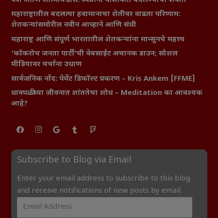
यश आणि आत्मविश्वास: स्वप्नांना वास्तवात बदलण्याची शक्ती
महाराष्ट्रातील बदलत्या हवामानाचा शेतीवर वाढता परिणाम:
शेतकऱ्यांसमोरील नवीन आव्हाने आणि संधी
महाराष्ट्र आणि संपूर्ण भारतातील शेतकऱ्यांना मान्सूनचे महत्त्व
‘कॉकरोच जनता पार्टी’ची वेबसाईट अचानक डाउन; सोशल
मीडियावर चर्चांना उधाण
सार्वजनिक नोंद: पेमेंट डिफॉल्ट प्रकरण – Kris Ankem [FFME]
धावपळीच्या जीवनात शांततेचा शोध – Meditation का आवश्यक
आहे?
Subscribe to Blog via Email
Enter your email address to subscribe to this blog
and receive notifications of new posts by email.