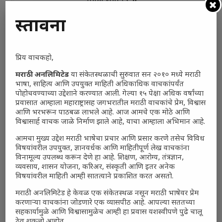
Total Voters:
0
Polls Archive
प्रस्तावना
प्रिय वाचकहो,
मराठी अनलिमिटेड
या संकेतस्थळाची सुरुवात सन २०१० मध्ये मराठी
भाषा, साहित्य आणि उपयुक्त माहिती अधिकाधिक वाचकांपर्यंत
पोहोचवण्याच्या उद्देशाने करण्यात आली. गेल्या १५ पेक्षा अधिक वर्षांच्या
प्रवासात आम्हाला महाराष्ट्रासह जगभरातील मराठी वाचकांचे प्रेम, विश्वास
आणि भरभरून पाठबळ लाभले आहे. आज आमचे एक मोठे आणि
विश्वासार्ह वाचक जाळे निर्माण झाले आहे, याचा आम्हाला अभिमान आहे.
आमचा मुख्य उद्देश मराठी भाषेचा प्रचार आणि प्रसार करणे तसेच विविध
विषयांवरील उपयुक्त, ज्ञानवर्धक आणि माहितीपूर्ण लेख वाचकांना
विनामूल्य उपलब्ध करून देणे हा आहे. शिक्षण, आरोग्य, तंत्रज्ञान,
व्यवसाय, शासन योजना, करिअर, संस्कृती आणि इतर अनेक
विषयांवरील माहिती आम्ही सातत्याने प्रकाशित करत असतो.
मराठी अनलिमिटेड हे केवळ एक संकेतस्थळ नसून मराठी भाषेवर प्रेम
करणाऱ्या वाचकांना जोडणारे एक व्यासपीठ आहे. आपल्या सततच्या
सहकार्यामुळे आणि विश्वासामुळेच आम्ही हा प्रवास यशस्वीपणे पुढे चालू
ठेवू शकलो आहोत.