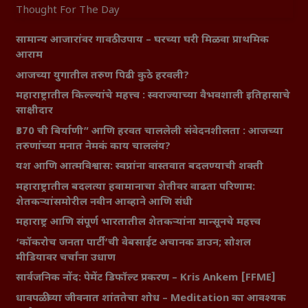
Thought For The Day
सामान्य आजारांवर गावठी उपाय – घरच्या घरी मिळवा प्राथमिक
आराम
आजच्या युगातील तरुण पिढी कुठे हरवली?
महाराष्ट्रातील किल्ल्यांचे महत्त्व : स्वराज्याच्या वैभवशाली इतिहासाचे
साक्षीदार
₹370 ची बिर्याणी” आणि हरवत चाललेली संवेदनशीलता : आजच्या
तरुणांच्या मनात नेमकं काय चाललंय?
यश आणि आत्मविश्वास: स्वप्नांना वास्तवात बदलण्याची शक्ती
महाराष्ट्रातील बदलत्या हवामानाचा शेतीवर वाढता परिणाम:
शेतकऱ्यांसमोरील नवीन आव्हाने आणि संधी
महाराष्ट्र आणि संपूर्ण भारतातील शेतकऱ्यांना मान्सूनचे महत्त्व
‘कॉकरोच जनता पार्टी’ची वेबसाईट अचानक डाउन; सोशल
मीडियावर चर्चांना उधाण
सार्वजनिक नोंद: पेमेंट डिफॉल्ट प्रकरण – Kris Ankem [FFME]
धावपळीच्या जीवनात शांततेचा शोध – Meditation का आवश्यक