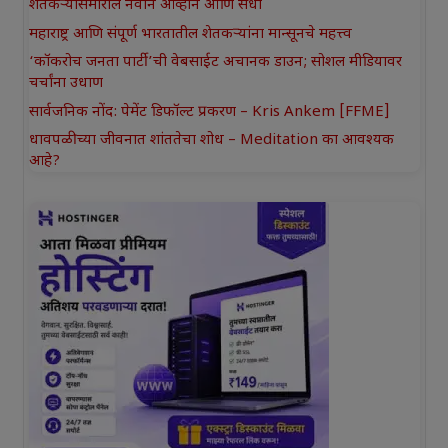
शेतकऱ्यांसमोरील नवीन आव्हाने आणि संधी
महाराष्ट्र आणि संपूर्ण भारतातील शेतकऱ्यांना मान्सूनचे महत्त्व
‘कॉकरोच जनता पार्टी’ची वेबसाईट अचानक डाउन; सोशल मीडियावर
चर्चांना उधाण
सार्वजनिक नोंद: पेमेंट डिफॉल्ट प्रकरण – Kris Ankem [FFME]
धावपळीच्या जीवनात शांततेचा शोध – Meditation का आवश्यक
आहे?