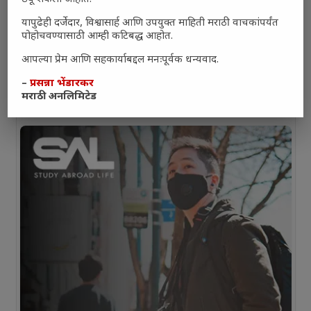
यापुढेही दर्जेदार, विश्वासार्ह आणि उपयुक्त माहिती मराठी वाचकांपर्यंत
पोहोचवण्यासाठी आम्ही कटिबद्ध आहोत.
आपल्या प्रेम आणि सहकार्याबद्दल मनःपूर्वक धन्यवाद.
–
प्रसन्ना भेंडारकर
मराठी अनलिमिटेड