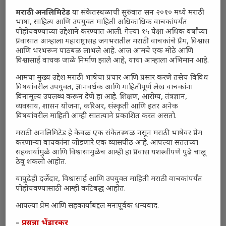
मराठी अनलिमिटेड
या संकेतस्थळाची सुरुवात सन २०१० मध्ये मराठी
भाषा, साहित्य आणि उपयुक्त माहिती अधिकाधिक वाचकांपर्यंत
पोहोचवण्याच्या उद्देशाने करण्यात आली. गेल्या १५ पेक्षा अधिक वर्षांच्या
प्रवासात आम्हाला महाराष्ट्रासह जगभरातील मराठी वाचकांचे प्रेम, विश्वास
आणि भरभरून पाठबळ लाभले आहे. आज आमचे एक मोठे आणि
विश्वासार्ह वाचक जाळे निर्माण झाले आहे, याचा आम्हाला अभिमान आहे.
आमचा मुख्य उद्देश मराठी भाषेचा प्रचार आणि प्रसार करणे तसेच विविध
विषयांवरील उपयुक्त, ज्ञानवर्धक आणि माहितीपूर्ण लेख वाचकांना
विनामूल्य उपलब्ध करून देणे हा आहे. शिक्षण, आरोग्य, तंत्रज्ञान,
व्यवसाय, शासन योजना, करिअर, संस्कृती आणि इतर अनेक
विषयांवरील माहिती आम्ही सातत्याने प्रकाशित करत असतो.
मराठी अनलिमिटेड हे केवळ एक संकेतस्थळ नसून मराठी भाषेवर प्रेम
करणाऱ्या वाचकांना जोडणारे एक व्यासपीठ आहे. आपल्या सततच्या
सहकार्यामुळे आणि विश्वासामुळेच आम्ही हा प्रवास यशस्वीपणे पुढे चालू
ठेवू शकलो आहोत.
यापुढेही दर्जेदार, विश्वासार्ह आणि उपयुक्त माहिती मराठी वाचकांपर्यंत
पोहोचवण्यासाठी आम्ही कटिबद्ध आहोत.
आपल्या प्रेम आणि सहकार्याबद्दल मनःपूर्वक धन्यवाद.
–
प्रसन्ना भेंडारकर