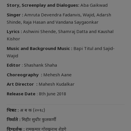
Story, Screenplay and Dialogues:
Aba Gaikwad
Singer :
Amruta Devendra Fadanvis, Wajid, Adarsh
Shinde, Raja Hasan and Vandana Saygaonkar
Lyrics :
Ashwini Shende, Shamraj Datta and Kaushal
Kishor
Music and Background Music :
Bapi Titul and Sajid-
Wajid
Editor
: Shashank Shaha
Choreography :
Mehesh Aane
Art Director :
Mahesh Kudalkar
Release Date
: 8th June 2018
चित्रपट :
अ ब क (२०१८)
निर्माते :
मिहीर सुधीर कुलकर्णी
दिग्दर्शक :
रामकुमार गोरखनाथ शेडगे