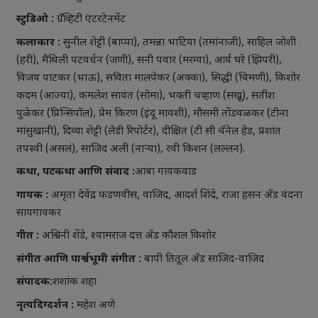
स्टुडिओ :
ग्रॅव्हिटी एंटरटेनमेंट
कलाकार :
सुनील शेट्टी (बाप्पा), तमन्ना भाटिया (तमांनाजी), साहिल जोशी
(हरी), मैथिली पटवर्धन (जणी), सनी पवार (मरग्या), आर्य घरे (झिपरी),
विजय पाटकर (भाऊ), सविता मालपेकर (अक्का), सिद्धी (चिमणी), किशोर
कदम (आज्या), कमलेश सावंत (सोमा), भक्ती चव्हाण (सखू), सतीश
पुळेकर (प्रिन्सिपॉल), प्रेम किरण (इंदू मावशी), मौसमी तोंडवळकर (टीना
मांसुखानी), दिव्या शेट्टी (लेडी रिपोर्टर), दीक्षित (टी सी चॅनेल हेड, प्रशांत
तपस्वी (असलं), साजिद अली (नाऱ्या), रवी किशन (लल्लन).
कथा, पटकथा आणि संवाद :
आबा गायकवाड
गायक :
अमृता देवेंद्र फडणवीस, वाजिद, आदर्श शिंदे, राजा हसन अँड वंदना
सायगावकर
गीत :
अश्विनी शेंडे, श्यामराज दत्त अँड कौशल किशोर
संगीत आणि पार्श्वभूमी संगीत :
बापी तितूल अँड साजिद-वाजिद
संपादक:
शशांक शहा
नृत्यदिग्दर्शन :
महेश अणे