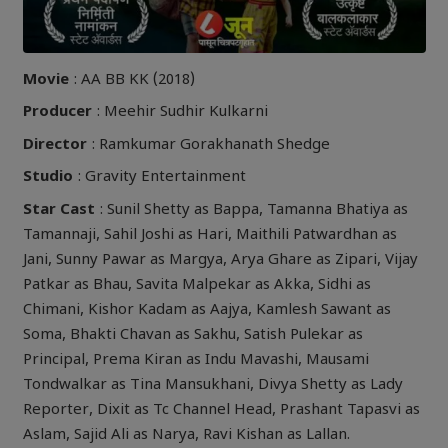
Movie
: AA BB KK (2018)
Producer
: Meehir Sudhir Kulkarni
Director
: Ramkumar Gorakhanath Shedge
Studio
: Gravity Entertainment
Star Cast
: Sunil Shetty as Bappa, Tamanna Bhatiya as
Tamannaji, Sahil Joshi as Hari, Maithili Patwardhan as
Jani, Sunny Pawar as Margya, Arya Ghare as Zipari, Vijay
Patkar as Bhau, Savita Malpekar as Akka, Sidhi as
Chimani, Kishor Kadam as Aajya, Kamlesh Sawant as
Soma, Bhakti Chavan as Sakhu, Satish Pulekar as
Principal, Prema Kiran as Indu Mavashi, Mausami
Tondwalkar as Tina Mansukhani, Divya Shetty as Lady
Reporter, Dixit as Tc Channel Head, Prashant Tapasvi as
Aslam, Sajid Ali as Narya, Ravi Kishan as Lallan.