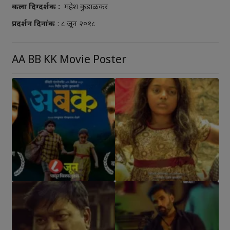
कला दिग्दर्शक :
महेश कुडाळकर
प्रदर्शन दिनांक
: ८ जून २०१८
AA BB KK Movie Poster