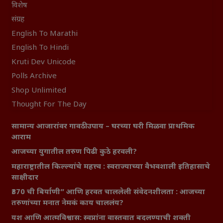
विशेष
संग्रह
English To Marathi
English To Hindi
Kruti Dev Unicode
Polls Archive
Shop Unlimited
Thought For The Day
सामान्य आजारांवर गावठी उपाय – घरच्या घरी मिळवा प्राथमिक
आराम
आजच्या युगातील तरुण पिढी कुठे हरवली?
महाराष्ट्रातील किल्ल्यांचे महत्त्व : स्वराज्याच्या वैभवशाली इतिहासाचे
साक्षीदार
₹370 ची बिर्याणी” आणि हरवत चाललेली संवेदनशीलता : आजच्या
तरुणांच्या मनात नेमकं काय चाललंय?
यश आणि आत्मविश्वास: स्वप्नांना वास्तवात बदलण्याची शक्ती