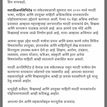
प्रिय वाचकहो,
मराठी अनलिमिटेड
या संकेतस्थळाची सुरुवात सन २०१० मध्ये मराठी
भाषा, साहित्य आणि उपयुक्त माहिती अधिकाधिक वाचकांपर्यंत
पोहोचवण्याच्या उद्देशाने करण्यात आली. गेल्या १५ पेक्षा अधिक वर्षांच्या
प्रवासात आम्हाला महाराष्ट्रासह जगभरातील मराठी वाचकांचे प्रेम, विश्वास
आणि भरभरून पाठबळ लाभले आहे. आज आमचे एक मोठे आणि
विश्वासार्ह वाचक जाळे निर्माण झाले आहे, याचा आम्हाला अभिमान आहे.
आमचा मुख्य उद्देश मराठी भाषेचा प्रचार आणि प्रसार करणे तसेच विविध
विषयांवरील उपयुक्त, ज्ञानवर्धक आणि माहितीपूर्ण लेख वाचकांना
विनामूल्य उपलब्ध करून देणे हा आहे. शिक्षण, आरोग्य, तंत्रज्ञान,
व्यवसाय, शासन योजना, करिअर, संस्कृती आणि इतर अनेक
विषयांवरील माहिती आम्ही सातत्याने प्रकाशित करत असतो.
मराठी अनलिमिटेड हे केवळ एक संकेतस्थळ नसून मराठी भाषेवर प्रेम
करणाऱ्या वाचकांना जोडणारे एक व्यासपीठ आहे. आपल्या सततच्या
सहकार्यामुळे आणि विश्वासामुळेच आम्ही हा प्रवास यशस्वीपणे पुढे चालू
ठेवू शकलो आहोत.
यापुढेही दर्जेदार, विश्वासार्ह आणि उपयुक्त माहिती मराठी वाचकांपर्यंत
Polls
पोहोचवण्यासाठी आम्ही कटिबद्ध आहोत.
भारत–अमेरिका संबंध भारतासाठी फायदेशीर आहेत का?
आपल्या प्रेम आणि सहकार्याबद्दल मनःपूर्वक धन्यवाद.