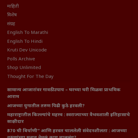
माहिती
विशेष
संग्रह
English To Marathi
English To Hindi
Kruti Dev Unicode
Polls Archive
Shop Unlimited
Thought For The Day
सामान्य आजारांवर गावठी उपाय – घरच्या घरी मिळवा प्राथमिक
आराम
आजच्या युगातील तरुण पिढी कुठे हरवली?
महाराष्ट्रातील किल्ल्यांचे महत्त्व : स्वराज्याच्या वैभवशाली इतिहासाचे
साक्षीदार
₹370 ची बिर्याणी” आणि हरवत चाललेली संवेदनशीलता : आजच्या
तरुणांच्या मनात नेमकं काय चाललंय?