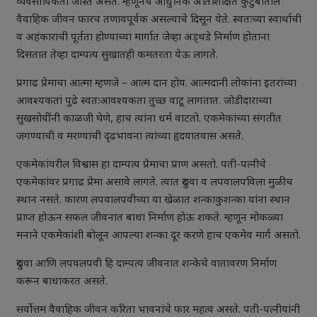
व्यवसायिकता जास्त असते. म्हणूनच आधुनिक अतिशिक्षित कुटुंबातील
वैवाहिक जीवन फारच तणावपूर्वक असल्याचे दिसून येते. स्वतःच्या स्वार्थाची
व अहंकाराची पूर्तता होण्याच्या मार्गात जेव्हा अड्थडे निर्माण होताना
दिसतात तेव्हा दाम्पत्य सुखातही कमतरता येऊ लागते.
प्रगाढ प्रेमाचा आत्मा म्हणजे – आत्म दान होय. आत्मदानी लोकांना इतरांच्या
आवश्यकतां पुढे स्वतःआवश्यकता तुच्छ वाटू लागतात. जोडीदाराच्या
सुखसोयींनी काळजी घेणे, हाच त्यांना धर्म वाटतो. एकमेकांच्या संगतीत
जगण्याची व मरण्याची दृढभावना त्यांच्या हृदयातवास असते.
एकमेकांवरील विश्वास हा दाम्पत्य प्रेमाचा प्राण असतो. पती-पत्नीचे
एकमेकांवर प्रगाढ प्रेमा असावे लागते. त्यात दुरावा व लपवालपविला मुळीच
स्थान नसते. कारण लपवालपवीच्या या खेळात शन्काकुशन्का यांना स्थान
प्राप्त होऊन सफल जीवनात बाधा निर्माण होऊ शकते. म्हणून मोकळ्या
मनाने एकमेकांशी बोलून आपल्या शन्का दूर करणे हाच एकमेव मार्ग असतो.
दुरावा आणि लपवलपवी हि दाम्पत्य जीवनात शन्केचे वातावरण निर्माण
करून बाधाकरत असते.
सर्वोत्तम वैवाहिक जीवन करिता भावनांचे फार महत्व असते. पती-पत्नीयांनी