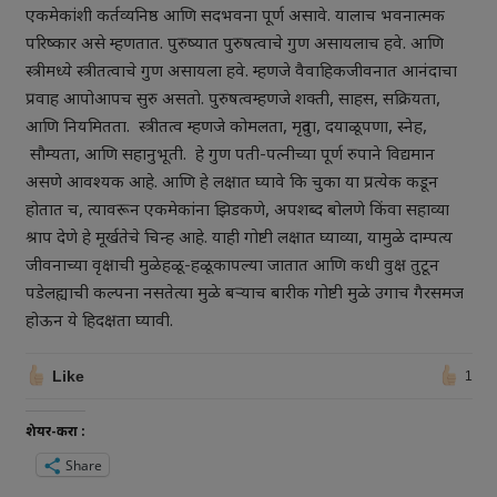
एकमेकांशी कर्तव्यनिष्ठ आणि सदभवना पूर्ण असावे. यालाच भवनात्मक
परिष्कार असे म्हणतात. पुरुष्यात पुरुषत्वाचे गुण असायलाच हवे. आणि
स्त्रीमध्ये स्त्रीतत्वाचे गुण असायला हवे. म्हणजे वैवाहिकजीवनात आनंदाचा
प्रवाह आपोआपच सुरु असतो. पुरुषत्वम्हणजे शक्ती, साहस, सक्रियता,
आणि नियमितता. स्त्रीतत्व म्हणजे कोमलता, मृदुता, दयाळूपणा, स्नेह,
सौम्यता, आणि सहानुभूती. हे गुण पती-पत्नीच्या पूर्ण रुपाने विद्यमान
असणे आवश्यक आहे. आणि हे लक्षात घ्यावे कि चुका या प्रत्येक कडून
होतात च, त्यावरून एकमेकांना झिडकणे, अपशब्द बोलणे किंवा सहाव्या
श्राप देणे हे मूर्खतेचे चिन्ह आहे. याही गोष्टी लक्षात घ्याव्या, यामुळे दाम्पत्य
जीवनाच्या वृक्षाची मुळेहळू-हळूकापल्या जातात आणि कधी वुक्ष तुटून
पडेलह्याची कल्पना नसतेत्या मुळे बऱ्याच बारीक गोष्टी मुळे उगाच गैरसमज
होऊन ये हिदक्षता घ्यावी.
Like
1
शेयर-करा :
Share