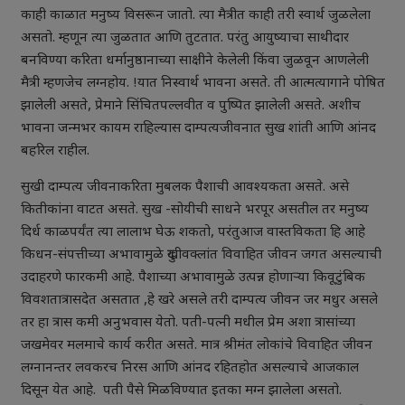
काही काळात मनुष्य विसरून जातो. त्या मैत्रीत काही तरी स्वार्थ जुळलेला
असतो. म्हणून त्या जुळतात आणि तुटतात. परंतु आयुष्याचा साथीदार
बनविण्या करिता धर्मानुष्ठानाच्या साक्षीने केलेली किंवा जुळवून आणलेली
मैत्री म्हणजेच लग्नहोय. !यात निस्वार्थ भावना असते. ती आत्मत्यागाने पोषित
झालेली असते, प्रेमाने सिंचितपल्लवीत व पुष्पित झालेली असते. अशीच
भावना जन्मभर कायम राहिल्यास दाम्पत्यजीवनात सुख शांती आणि आंनद
बहरिल राहील.
सुखी दाम्पत्य जीवनाकरिता मुबलक पैशाची आवश्यकता असते. असे
कितीकांना वाटत असते. सुख -सोयीची साधने भरपूर असतील तर मनुष्य
दिर्ध काळपर्यंत त्या लालाभ घेऊ शकतो, परंतुआज वास्तविकता हि आहे
किधन-संपत्तीच्या अभावामुळे दुखीवक्लांत विवाहित जीवन जगत असल्याची
उदाहरणे फारकमी आहे. पैशाच्या अभावामुळे उत्पन्न होणाऱ्या किवूटुंबिक
विवशतात्रासदेत असतात ,हे खरे असले तरी दाम्पत्य जीवन जर मधुर असले
तर हा त्रास कमी अनुभवास येतो. पती-पत्नी मधील प्रेम अशा त्रासांच्या
जखमेवर मलमाचे कार्य करीत असते. मात्र श्रीमंत लोकांचे विवाहित जीवन
लग्नानन्तर लवकरच निरस आणि आंनद रहितहोत असल्याचे आजकाल
दिसून येत आहे. पती पैसे मिळविण्यात इतका मग्न झालेला असतो.