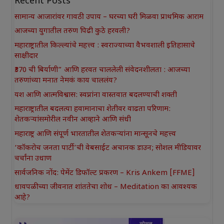
Recent Posts
सामान्य आजारांवर गावठी उपाय – घरच्या घरी मिळवा प्राथमिक आराम
आजच्या युगातील तरुण पिढी कुठे हरवली?
महाराष्ट्रातील किल्ल्यांचे महत्त्व : स्वराज्याच्या वैभवशाली इतिहासाचे
साक्षीदार
₹370 ची बिर्याणी” आणि हरवत चाललेली संवेदनशीलता : आजच्या
तरुणांच्या मनात नेमकं काय चाललंय?
यश आणि आत्मविश्वास: स्वप्नांना वास्तवात बदलण्याची शक्ती
महाराष्ट्रातील बदलत्या हवामानाचा शेतीवर वाढता परिणाम:
शेतकऱ्यांसमोरील नवीन आव्हाने आणि संधी
महाराष्ट्र आणि संपूर्ण भारतातील शेतकऱ्यांना मान्सूनचे महत्त्व
‘कॉकरोच जनता पार्टी’ची वेबसाईट अचानक डाउन; सोशल मीडियावर
चर्चांना उधाण
सार्वजनिक नोंद: पेमेंट डिफॉल्ट प्रकरण – Kris Ankem [FFME]
धावपळीच्या जीवनात शांततेचा शोध – Meditation का आवश्यक
आहे?