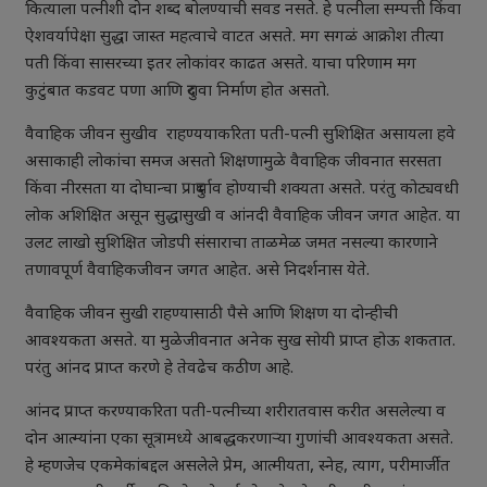
कित्याला पत्नीशी दोन शब्द बोलण्याची सवड नसते. हे पत्नीला सम्पत्ती किंवा
ऐशवर्यापेक्षा सुद्धा जास्त महत्वाचे वाटत असते. मग सगळं आक्रोश तीत्या
पती किंवा सासरच्या इतर लोकांवर काढत असते. याचा परिणाम मग
कुटुंबात कडवट पणा आणि दुरावा निर्माण होत असतो.
वैवाहिक जीवन सुखीव राहण्ययाकरिता पती-पत्नी सुशिक्षित असायला हवे
असाकाही लोकांचा समज असतो शिक्षणामुळे वैवाहिक जीवनात सरसता
किंवा नीरसता या दोघान्चा प्रादुर्भाव होण्याची शक्यता असते. परंतु कोट्यवधी
लोक अशिक्षित असून सुद्धासुखी व आंनदी वैवाहिक जीवन जगत आहेत. या
उलट लाखो सुशिक्षित जोडपी संसाराचा ताळमेळ जमत नसल्या कारणाने
तणावपूर्ण वैवाहिकजीवन जगत आहेत. असे निदर्शनास येते.
वैवाहिक जीवन सुखी राहण्यासाठी पैसे आणि शिक्षण या दोन्हीची
आवश्यकता असते. या मुळेजीवनात अनेक सुख सोयी प्राप्त होऊ शकतात.
परंतु आंनद प्राप्त करणे हे तेवढेच कठीण आहे.
आंनद प्राप्त करण्याकरिता पती-पत्नीच्या शरीरातवास करीत असलेल्या व
दोन आत्म्यांना एका सूत्रामध्ये आबद्धकरणाऱ्या गुणांची आवश्यकता असते.
हे म्हणजेच एकमेकांबद्दल असलेले प्रेम, आत्मीयता, स्नेह, त्याग, परीमार्जीत