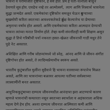
भावना व परीमार्जीत दृष्टिकोन, हे सर्व होत. प्रेम हे पती-पत्नीला बांधून
ठेवणारे सूत्र होय. एवढेच नव्हे तर आत्मोत्सर्ग, त्याग आणि निस्वार्थ भावनेला
सुद्धा जन्मदेत असते. एकमेकांचा दृष्टिकोन समजून घेऊन दुसऱ्याच्या
सुखसोयी करिता स्वतःच्या आवश्यकतेकडे दुर्लक्ष केल्यानेच या प्रेमाच्या
अमृताचा वर्षाव होत असतो. आणि एकमेकांच्या करिता आत्मदान देण्याची
भावना त्यांच्या मनात निर्माण होते. तेव्हा कमी संपत्तीतही कमी शिक्षण असून
सुद्धा ते तिथे गरिबीची पर्वा नकरता हसत-खेळत जीवनाची गाडी मधुर तेने
पुढे नेट असतात.
अशिक्षित आणि गरीब जोडप्यांमध्ये जो स्नेह, आंनद आणि जे जीवन-संगीत
दृष्टिगोचर होत असते, ते त्यादिव्यप्रेमाचीच स्वरूप असते.
भारतीय कुटुंबातील मुलींना सुदैवाने हि भावना वारसाच्या रूपानेच मिळत
असते, आणि त्या भावनांच्या बळावर आपल्या पतीच्या सर्वस्वाच्या
त्यास्वामींनी बनत असतात.
आधुनिककुटुंबाच्या दाम्पत्य जीवनमधील आनंदाचा झरा आटण्याचे कारण
म्हणजे भावनांची कमतरता नसून स्वतःच्या स्वार्थाला व अहंकाराला अधिक
महत्व देणे हेच होय. अश्या दाम्पत्य जीवनात आत्मियता कमी आणि