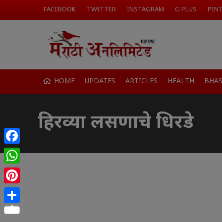
FACEBOOK
TWITTER
INSTAGRAM
G PLUS
PIN
HOME
UPDATES
ARTICLES
HEALTH
BHA
हिरव्या लसणाचे धिरडे
Facebook
WhatsApp
Pinterest
Share