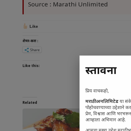
Source : Marathi Unlimited
Like
शेयर-करा :
Share
Like this:
प्रस्तावना
प्रिय वाचकहो,
मराठी अनलिमिटेड
या संक
Related
पोहोचवण्याच्या उद्देशाने क
प्रेम, विश्वास आणि भरभर
आम्हाला अभिमान आहे.
आमचा मुख्य उद्देश मराठी भ