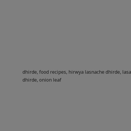
dhirde
,
food recipes
,
hirwya lasnache dhirde
,
las
dhirde
,
onion leaf