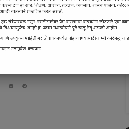
 करून देणे हा आहे. शिक्षण, आरोग्य, तंत्रज्ञान, व्यवसाय, शासन योजना, करि
आम्ही सातत्याने प्रकाशित करत असतो.
एक संकेतस्थळ नसून मराठी भाषेवर प्रेम करणाऱ्या वाचकांना जोडणारे एक व्
ाणी
पाया शोरबा
 विश्वासामुळेच आम्ही हा प्रवास यशस्वीपणे पुढे चालू ठेवू शकलो आहोत.
12/30/2014
सार्ह आणि उपयुक्त माहिती मराठी वाचकांपर्यंत पोहोचवण्यासाठी आम्ही कटिबद्ध आह
ipes : Maharashtra
In "Marathi Recipes : Maharashtra
 read recipes, Indian
Food collection, read recipes, Indian
बद्दल मनःपूर्वक धन्यवाद.
s, hot recipes,
recipes, food tips, hot recipes,
od Guide"
Maharashtra Food Guide"