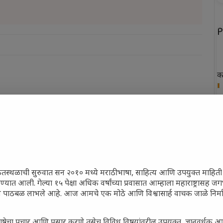
P
क
ख
फ
न
त
ेतस्थळाची सुरुवात सन २०१० मध्ये मराठी भाषा, साहित्य आणि उपयुक्त माहित
रण्यात आली. गेल्या १५ पेक्षा अधिक वर्षांच्या प्रवासात आम्हाला महाराष्ट्रासह 
ून पाठबळ लाभले आहे. आज आमचे एक मोठे आणि विश्वासार्ह वाचक जाळे निर्म
P
ाषेचा प्रचार आणि प्रसार करणे तसेच विविध विषयांवरील उपयुक्त, ज्ञानवर्धक आ