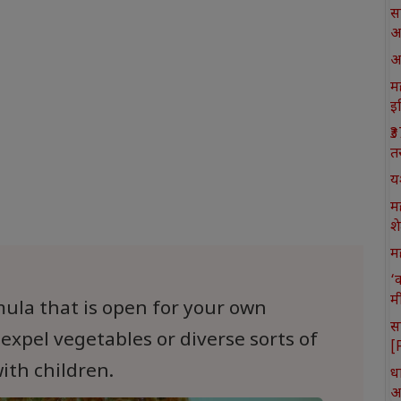
स
आ
आ
मह
इ
₹
त
य
म
श
मह
‘
म
mula that is open for your own
स
expel vegetables or diverse sorts of
[
ith children.
ध
आ