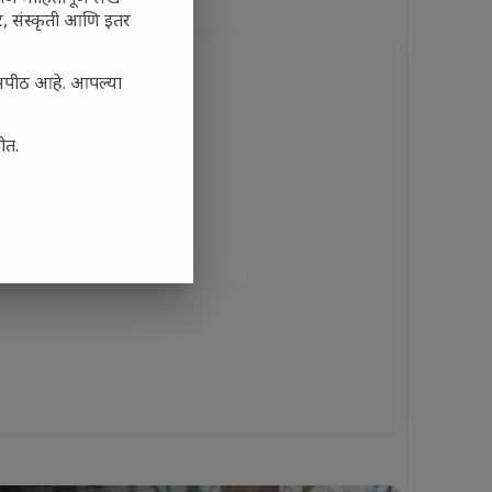
अर, संस्कृती आणि इतर
यासपीठ आहे. आपल्या
ोत.