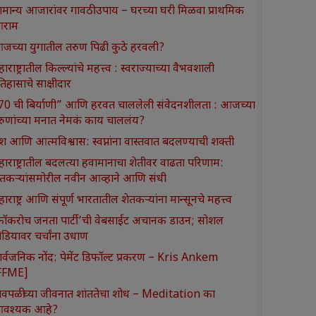
ामान्य आजारांवर गावठी उपाय – घरच्या घरी मिळवा प्राथमिक
राम
जच्या युगातील तरुण पिढी कुठे हरवली?
ाराष्ट्रातील किल्ल्यांचे महत्त्व : स्वराज्याच्या वैभवशाली
तिहासाचे साक्षीदार
370 ची बिर्याणी” आणि हरवत चाललेली संवेदनशीलता : आजच्या
रुणांच्या मनात नेमकं काय चाललंय?
श आणि आत्मविश्वास: स्वप्नांना वास्तवात बदलण्याची शक्ती
हाराष्ट्रातील बदलत्या हवामानाचा शेतीवर वाढता परिणाम:
ेतकऱ्यांसमोरील नवीन आव्हाने आणि संधी
ाराष्ट्र आणि संपूर्ण भारतातील शेतकऱ्यांना मान्सूनचे महत्त्व
कॉकरोच जनता पार्टी’ची वेबसाईट अचानक डाउन; सोशल
ीडियावर चर्चांना उधाण
ार्वजनिक नोंद: पेमेंट डिफॉल्ट प्रकरण – Kris Ankem
FFME]
ावपळीच्या जीवनात शांततेचा शोध – Meditation का
वश्यक आहे?