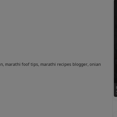
an
,
marathi foof tips
,
marathi recipes blogger
,
onian