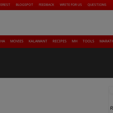
TEREST
BLOGSPOT
FEEDBACK
WRITE FOR US
QUESTIONS
SHA
MOVIES
KALAWANT
RECIPES
MH
TOOLS
MARATH
R