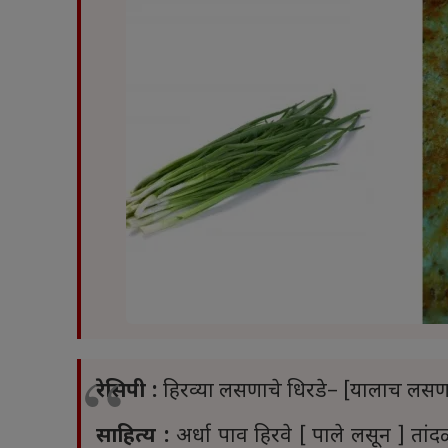
रेसिपी :
हिरव्या लसणाचे धिरडे– [यालाच लसणा
साहित्य :
अर्धा पाव हिरवे [ पाले लसून ] तां