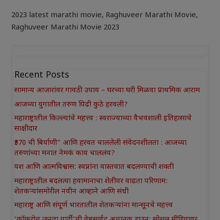
2023 latest marathi movie
,
Raghuveer Marathi Movie
,
Raghuveer Marathi Movie 2023
Recent Posts
सामान्य आजारांवर गावठी उपाय – घरच्या घरी मिळवा प्राथमिक आराम
आजच्या युगातील तरुण पिढी कुठे हरवली?
महाराष्ट्रातील किल्ल्यांचे महत्त्व : स्वराज्याच्या वैभवशाली इतिहासाचे
साक्षीदार
₹370 ची बिर्याणी” आणि हरवत चाललेली संवेदनशीलता : आजच्या
तरुणांच्या मनात नेमकं काय चाललंय?
यश आणि आत्मविश्वास: स्वप्नांना वास्तवात बदलण्याची शक्ती
महाराष्ट्रातील बदलत्या हवामानाचा शेतीवर वाढता परिणाम:
शेतकऱ्यांसमोरील नवीन आव्हाने आणि संधी
महाराष्ट्र आणि संपूर्ण भारतातील शेतकऱ्यांना मान्सूनचे महत्त्व
‘कॉकरोच जनता पार्टी’ची वेबसाईट अचानक डाउन; सोशल मीडियावर