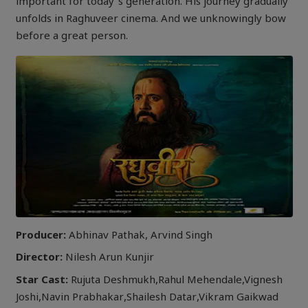
important for today’s generation. His journey gradually
unfolds in Raghuveer cinema. And we unknowingly bow
before a great person.
Producer:
Abhinav Pathak, Arvind Singh
Director:
Nilesh Arun Kunjir
Star Cast:
Rujuta Deshmukh,Rahul Mehendale,Vignesh
Joshi,Navin Prabhakar,Shailesh Datar,Vikram Gaikwad