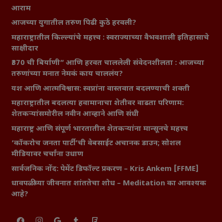
आराम
आजच्या युगातील तरुण पिढी कुठे हरवली?
महाराष्ट्रातील किल्ल्यांचे महत्त्व : स्वराज्याच्या वैभवशाली इतिहासाचे
साक्षीदार
₹370 ची बिर्याणी” आणि हरवत चाललेली संवेदनशीलता : आजच्या
तरुणांच्या मनात नेमकं काय चाललंय?
यश आणि आत्मविश्वास: स्वप्नांना वास्तवात बदलण्याची शक्ती
महाराष्ट्रातील बदलत्या हवामानाचा शेतीवर वाढता परिणाम:
शेतकऱ्यांसमोरील नवीन आव्हाने आणि संधी
महाराष्ट्र आणि संपूर्ण भारतातील शेतकऱ्यांना मान्सूनचे महत्त्व
‘कॉकरोच जनता पार्टी’ची वेबसाईट अचानक डाउन; सोशल
मीडियावर चर्चांना उधाण
सार्वजनिक नोंद: पेमेंट डिफॉल्ट प्रकरण – Kris Ankem [FFME]
धावपळीच्या जीवनात शांततेचा शोध – Meditation का आवश्यक
आहे?