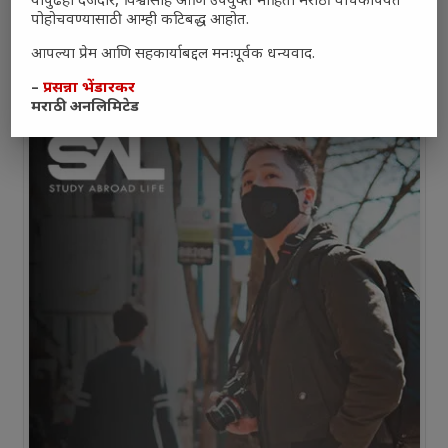
यापुढेही दर्जेदार, विश्वासार्ह आणि उपयुक्त माहिती मराठी वाचकांपर्यंत
पोहोचवण्यासाठी आम्ही कटिबद्ध आहोत.
आपल्या प्रेम आणि सहकार्याबद्दल मनःपूर्वक धन्यवाद.
–
प्रसन्ना भेंडारकर
मराठी अनलिमिटेड