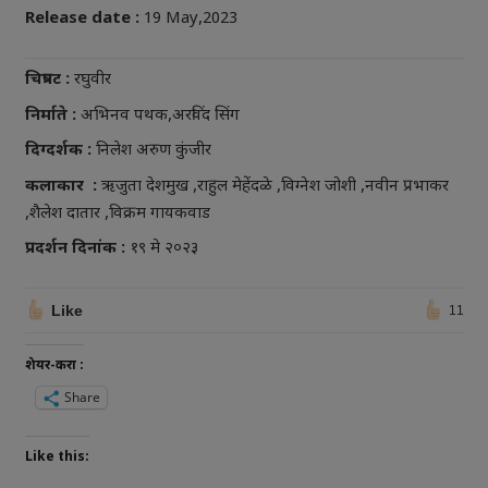
Release date :
19 May,2023
चित्रपट :
रघुवीर
निर्माते :
अभिनव पथक,अरविंद सिंग
दिग्दर्शक :
निलेश अरुण कुंजीर
कलाकार :
ऋजुता देशमुख ,राहुल मेहेंदळे ,विग्नेश जोशी ,नवीन प्रभाकर
,शैलेश दातार ,विक्रम गायकवाड
प्रदर्शन दिनांक :
१९ मे २०२३
Like
11
शेयर-करा :
Share
Like this: