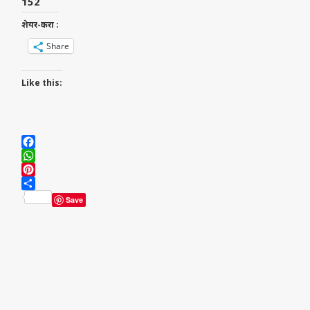
152
शेयर-करा :
Share
Like this:
Facebook
WhatsApp
Pinterest
Share
Save