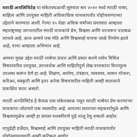
मराठी अनलिमिटेड
या संकेतस्थळाची सुरुवात सन २०१० मध्ये मराठी भाषा,
साहित्य आणि उपयुक्त माहिती अधिकाधिक वाचकांपर्यंत पोहोचवण्याच्या
उद्देशाने करण्यात आली. गेल्या १५ पेक्षा अधिक वर्षांच्या प्रवासात आम्हाला
महाराष्ट्रासह जगभरातील मराठी वाचकांचे प्रेम, विश्वास आणि भरभरून पाठबळ
लाभले आहे. आज आमचे एक मोठे आणि विश्वासार्ह वाचक जाळे निर्माण झाले
आहे, याचा आम्हाला अभिमान आहे.
आमचा मुख्य उद्देश मराठी भाषेचा प्रचार आणि प्रसार करणे तसेच विविध
विषयांवरील उपयुक्त, ज्ञानवर्धक आणि माहितीपूर्ण लेख वाचकांना विनामूल्य
उपलब्ध करून देणे हा आहे. शिक्षण, आरोग्य, तंत्रज्ञान, व्यवसाय, शासन योजना,
करिअर, संस्कृती आणि इतर अनेक विषयांवरील माहिती आम्ही सातत्याने
प्रकाशित करत असतो.
मराठी अनलिमिटेड हे केवळ एक संकेतस्थळ नसून मराठी भाषेवर प्रेम करणाऱ्या
वाचकांना जोडणारे एक व्यासपीठ आहे. आपल्या सततच्या सहकार्यामुळे आणि
विश्वासामुळेच आम्ही हा प्रवास यशस्वीपणे पुढे चालू ठेवू शकलो आहोत.
यापुढेही दर्जेदार, विश्वासार्ह आणि उपयुक्त माहिती मराठी वाचकांपर्यंत
पोहोचवण्यासाठी आम्ही कटिबद्ध आहोत.