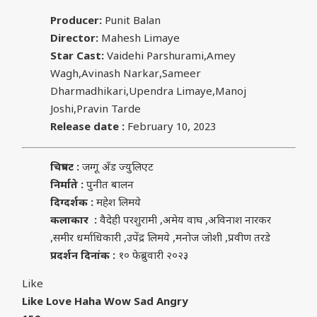
Producer:
Punit Balan
Director:
Mahesh Limaye
Star Cast:
Vaidehi Parshurami,Amey
Wagh,Avinash Narkar,Sameer
Dharmadhikari,Upendra Limaye,Manoj
Joshi,Pravin Tarde
Release date :
February 10, 2023
चित्रपट :
जग्गू अँड ज्युलिएट
निर्माते :
पुनीत बालन
दिग्दर्शक :
महेश लिमये
कलाकार :
वैदेही परशुरामी ,अमेय वाघ ,अविनाश नारकर
,समीर धर्माधिकारी ,उपेंद्र लिमये ,मनोज जोशी ,प्रवीण तरडे
प्रदर्शन दिनांक :
१० फेब्रुवारी २०२३
Like
Like
Love
Haha
Wow
Sad
Angry