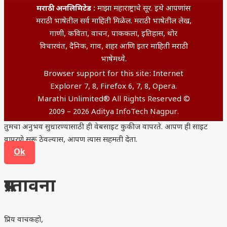
मराठी अनलिमिटेड :
माझा महाराष्ट्राचे सूर. इथे आपणांस
मराठी भाषेतील सर्व माहिती मिळेल. मराठी भाषेतील लेख,
गाणी, कविता, वाचन, पाककला, इतिहास, थोर
विचारवंत, दैनिक, गाव, शहर आणि इतर माहिती मराठी
भाषेमध्ये.
Browser support for this site: Internet
Explorer 7, 8, Firefox 6, 7, 8, Opera.
Marathi Unlimited® All Rights Reserved ©
2009 – 2026 Aditya InfoTech Nagpur.
तुमचा अनुभव सुधारण्यासाठी ही वेबसाइट कुकीज वापरते. आपण ही साइट
वापरणे सुरू ठेवल्यास, आपण त्यास सहमती देता.
Ok
प्रस्तावना
प्रिय वाचकहो,