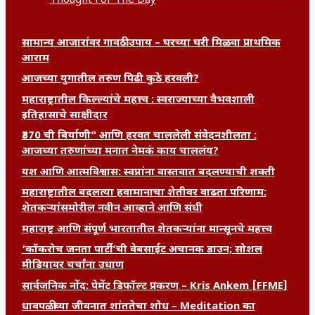
Thought For The Day
सामान्य आजारांवर गावठी उपाय – घरच्या घरी मिळवा प्राथमिक
आराम
आजच्या युगातील तरुण पिढी कुठे हरवली?
महाराष्ट्रातील किल्ल्यांचे महत्त्व : स्वराज्याच्या वैभवशाली
इतिहासाचे साक्षीदार
₹370 ची बिर्याणी” आणि हरवत चाललेली संवेदनशीलता :
आजच्या तरुणांच्या मनात नेमकं काय चाललंय?
यश आणि आत्मविश्वास: स्वप्नांना वास्तवात बदलण्याची शक्ती
महाराष्ट्रातील बदलत्या हवामानाचा शेतीवर वाढता परिणाम:
शेतकऱ्यांसमोरील नवीन आव्हाने आणि संधी
महाराष्ट्र आणि संपूर्ण भारतातील शेतकऱ्यांना मान्सूनचे महत्त्व
‘कॉकरोच जनता पार्टी’ची वेबसाईट अचानक डाउन; सोशल
मीडियावर चर्चांना उधाण
सार्वजनिक नोंद: पेमेंट डिफॉल्ट प्रकरण – Kris Ankem [FFME]
धावपळीच्या जीवनात शांततेचा शोध – Meditation का