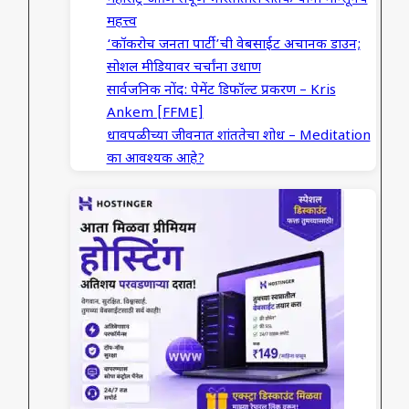
महत्त्व
‘कॉकरोच जनता पार्टी’ची वेबसाईट अचानक डाउन;
सोशल मीडियावर चर्चांना उधाण
सार्वजनिक नोंद: पेमेंट डिफॉल्ट प्रकरण – Kris
Ankem [FFME]
धावपळीच्या जीवनात शांततेचा शोध – Meditation
का आवश्यक आहे?