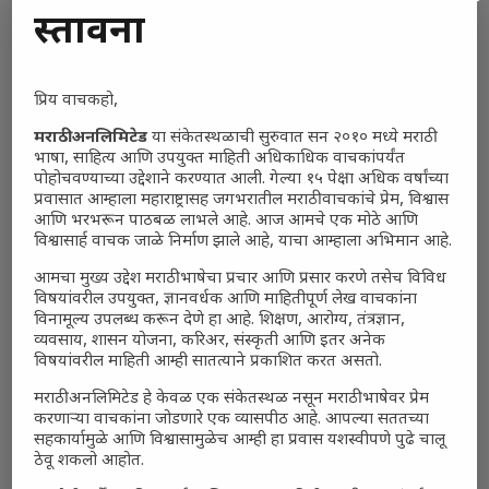
प्रस्तावना
प्रिय वाचकहो,
मराठी अनलिमिटेड
या संकेतस्थळाची सुरुवात सन २०१० मध्ये मराठी
भाषा, साहित्य आणि उपयुक्त माहिती अधिकाधिक वाचकांपर्यंत
पोहोचवण्याच्या उद्देशाने करण्यात आली. गेल्या १५ पेक्षा अधिक वर्षांच्या
प्रवासात आम्हाला महाराष्ट्रासह जगभरातील मराठी वाचकांचे प्रेम, विश्वास
आणि भरभरून पाठबळ लाभले आहे. आज आमचे एक मोठे आणि
विश्वासार्ह वाचक जाळे निर्माण झाले आहे, याचा आम्हाला अभिमान आहे.
आमचा मुख्य उद्देश मराठी भाषेचा प्रचार आणि प्रसार करणे तसेच विविध
विषयांवरील उपयुक्त, ज्ञानवर्धक आणि माहितीपूर्ण लेख वाचकांना
विनामूल्य उपलब्ध करून देणे हा आहे. शिक्षण, आरोग्य, तंत्रज्ञान,
व्यवसाय, शासन योजना, करिअर, संस्कृती आणि इतर अनेक
विषयांवरील माहिती आम्ही सातत्याने प्रकाशित करत असतो.
मराठी अनलिमिटेड हे केवळ एक संकेतस्थळ नसून मराठी भाषेवर प्रेम
करणाऱ्या वाचकांना जोडणारे एक व्यासपीठ आहे. आपल्या सततच्या
सहकार्यामुळे आणि विश्वासामुळेच आम्ही हा प्रवास यशस्वीपणे पुढे चालू
ठेवू शकलो आहोत.