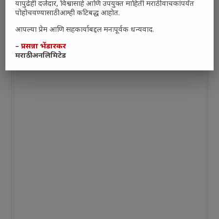
यापुढेही दर्जेदार, विश्वासार्ह आणि उपयुक्त माहिती मराठी वाचकांपर्यंत
पोहोचवण्यासाठी आम्ही कटिबद्ध आहोत.
आपल्या प्रेम आणि सहकार्याबद्दल मनःपूर्वक धन्यवाद.
–
प्रसन्ना भेंडारकर
मराठी अनलिमिटेड