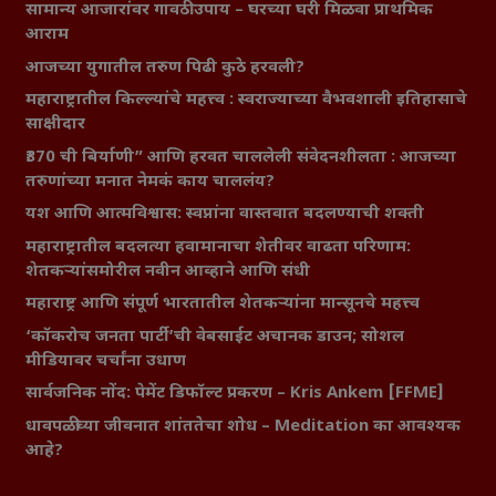
सामान्य आजारांवर गावठी उपाय – घरच्या घरी मिळवा प्राथमिक
आराम
आजच्या युगातील तरुण पिढी कुठे हरवली?
महाराष्ट्रातील किल्ल्यांचे महत्त्व : स्वराज्याच्या वैभवशाली इतिहासाचे
साक्षीदार
₹370 ची बिर्याणी” आणि हरवत चाललेली संवेदनशीलता : आजच्या
तरुणांच्या मनात नेमकं काय चाललंय?
यश आणि आत्मविश्वास: स्वप्नांना वास्तवात बदलण्याची शक्ती
महाराष्ट्रातील बदलत्या हवामानाचा शेतीवर वाढता परिणाम:
शेतकऱ्यांसमोरील नवीन आव्हाने आणि संधी
महाराष्ट्र आणि संपूर्ण भारतातील शेतकऱ्यांना मान्सूनचे महत्त्व
‘कॉकरोच जनता पार्टी’ची वेबसाईट अचानक डाउन; सोशल
मीडियावर चर्चांना उधाण
सार्वजनिक नोंद: पेमेंट डिफॉल्ट प्रकरण – Kris Ankem [FFME]
धावपळीच्या जीवनात शांततेचा शोध – Meditation का आवश्यक
आहे?