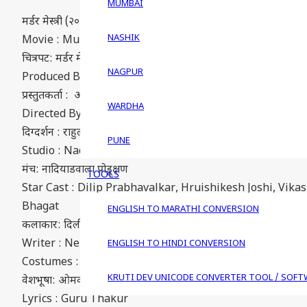
MUMBAI
मर्डर मेस्त्री (२०१५) मराठी चित्रपट
NASHIK
Movie : Murder Mestri (2015)
चित्रपट: मर्डर मेस्त्री (२०१५)
NAGPUR
Produced By : Abrar Nadiadwala
प्रस्तुतकर्ता : अब्रार नादियाडवाला
WARDHA
Directed By : Rahul Jadhav
दिग्दर्शन : राहुल जाधव
PUNE
Studio : Nadiadwala Gennext Productions
मंच: नादियाडवाला प्रोडूक्षण
TOOLS
Star Cast : Dilip Prabhavalkar, Hruishikesh Joshi, Vi
Bhagat
ENGLISH TO MARATHI CONVERSION
कलाकार: दिलीप प्रभावळकर , ह्रीशिकेश जोशी , विकास कदम , वंदना गुप्
Writer : Neha Kamat
ENGLISH TO HINDI CONVERSION
Costumes : Omkar Mangesh Dutt.
KRUTI DEV UNICODE CONVERTER TOOL / SOFT
वेशभूषा: ओमकार मंगेश दुत्त
Lyrics : Guru Thakur