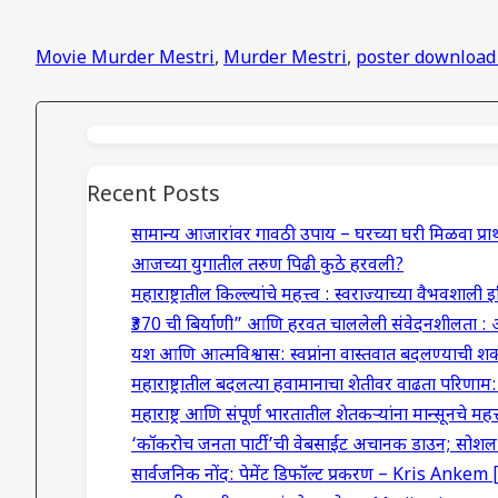
Movie Murder Mestri
,
Murder Mestri
,
poster download
Recent Posts
सामान्य आजारांवर गावठी उपाय – घरच्या घरी मिळवा प्
आजच्या युगातील तरुण पिढी कुठे हरवली?
महाराष्ट्रातील किल्ल्यांचे महत्त्व : स्वराज्याच्या वैभवशाली 
₹370 ची बिर्याणी” आणि हरवत चाललेली संवेदनशीलता : 
यश आणि आत्मविश्वास: स्वप्नांना वास्तवात बदलण्याची शक
महाराष्ट्रातील बदलत्या हवामानाचा शेतीवर वाढता परिणा
महाराष्ट्र आणि संपूर्ण भारतातील शेतकऱ्यांना मान्सूनचे महत्त
‘कॉकरोच जनता पार्टी’ची वेबसाईट अचानक डाउन; सोशल म
सार्वजनिक नोंद: पेमेंट डिफॉल्ट प्रकरण – Kris Anke