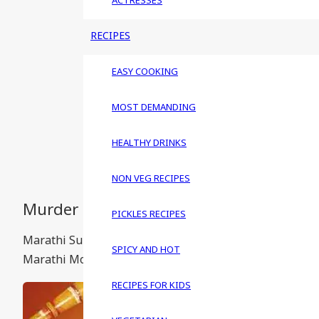
ACTRESSES
RECIPES
EASY COOKING
MOST DEMANDING
HEALTHY DRINKS
NON VEG RECIPES
Murder Mestri (2015) Marathi Movie :
PICKLES RECIPES
Marathi Super Stars Dilip Prabhavalkar, Hruishikesh 
SPICY AND HOT
Marathi Movie. It is release under the banner of Nadi
RECIPES FOR KIDS