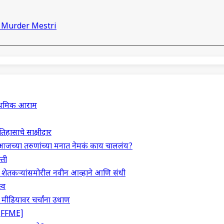
 Murder Mestri
राथमिक आराम
इतिहासाचे साक्षीदार
आजच्या तरुणांच्या मनात नेमकं काय चाललंय?
्ती
म: शेतकऱ्यांसमोरील नवीन आव्हाने आणि संधी
्व
ीडियावर चर्चांना उधाण
m [FFME]