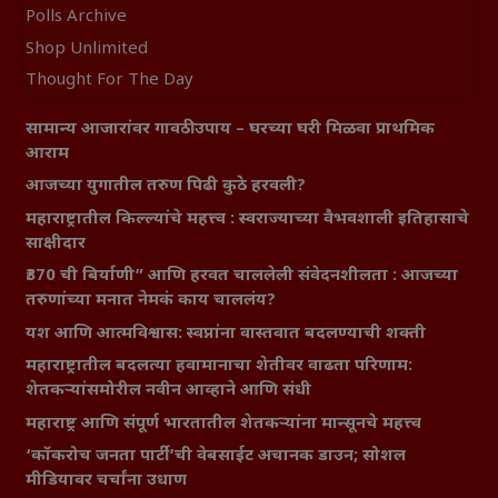
Polls Archive
Shop Unlimited
Thought For The Day
सामान्य आजारांवर गावठी उपाय – घरच्या घरी मिळवा प्राथमिक
आराम
आजच्या युगातील तरुण पिढी कुठे हरवली?
महाराष्ट्रातील किल्ल्यांचे महत्त्व : स्वराज्याच्या वैभवशाली इतिहासाचे
साक्षीदार
₹370 ची बिर्याणी” आणि हरवत चाललेली संवेदनशीलता : आजच्या
तरुणांच्या मनात नेमकं काय चाललंय?
यश आणि आत्मविश्वास: स्वप्नांना वास्तवात बदलण्याची शक्ती
महाराष्ट्रातील बदलत्या हवामानाचा शेतीवर वाढता परिणाम:
शेतकऱ्यांसमोरील नवीन आव्हाने आणि संधी
महाराष्ट्र आणि संपूर्ण भारतातील शेतकऱ्यांना मान्सूनचे महत्त्व
‘कॉकरोच जनता पार्टी’ची वेबसाईट अचानक डाउन; सोशल
मीडियावर चर्चांना उधाण