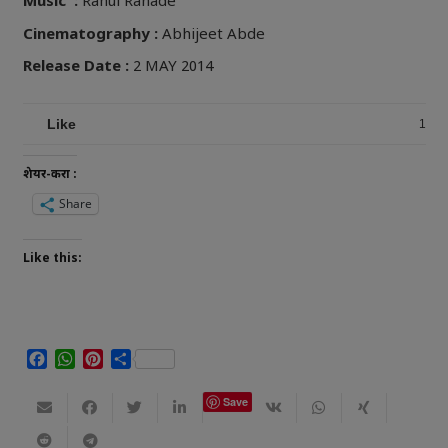
Music :
Rahul Ranade
Cinematography :
Abhijeet Abde
Release Date :
2 MAY 2014
Like
1
शेयर-करा :
Share
Like this:
Facebook
WhatsApp
Pinterest
Share
Save