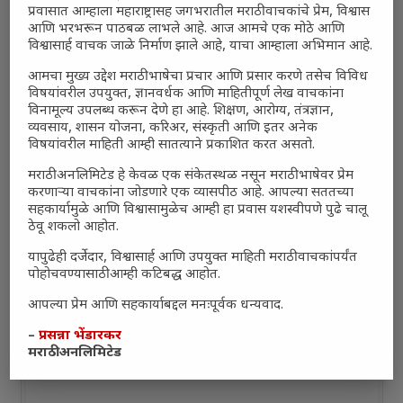
प्रवासात आम्हाला महाराष्ट्रासह जगभरातील मराठी वाचकांचे प्रेम, विश्वास
आणि भरभरून पाठबळ लाभले आहे. आज आमचे एक मोठे आणि
विश्वासार्ह वाचक जाळे निर्माण झाले आहे, याचा आम्हाला अभिमान आहे.
आमचा मुख्य उद्देश मराठी भाषेचा प्रचार आणि प्रसार करणे तसेच विविध
विषयांवरील उपयुक्त, ज्ञानवर्धक आणि माहितीपूर्ण लेख वाचकांना
विनामूल्य उपलब्ध करून देणे हा आहे. शिक्षण, आरोग्य, तंत्रज्ञान,
व्यवसाय, शासन योजना, करिअर, संस्कृती आणि इतर अनेक
विषयांवरील माहिती आम्ही सातत्याने प्रकाशित करत असतो.
मराठी अनलिमिटेड हे केवळ एक संकेतस्थळ नसून मराठी भाषेवर प्रेम
करणाऱ्या वाचकांना जोडणारे एक व्यासपीठ आहे. आपल्या सततच्या
सहकार्यामुळे आणि विश्वासामुळेच आम्ही हा प्रवास यशस्वीपणे पुढे चालू
ठेवू शकलो आहोत.
यापुढेही दर्जेदार, विश्वासार्ह आणि उपयुक्त माहिती मराठी वाचकांपर्यंत
पोहोचवण्यासाठी आम्ही कटिबद्ध आहोत.
आपल्या प्रेम आणि सहकार्याबद्दल मनःपूर्वक धन्यवाद.
–
प्रसन्ना भेंडारकर
मराठी अनलिमिटेड