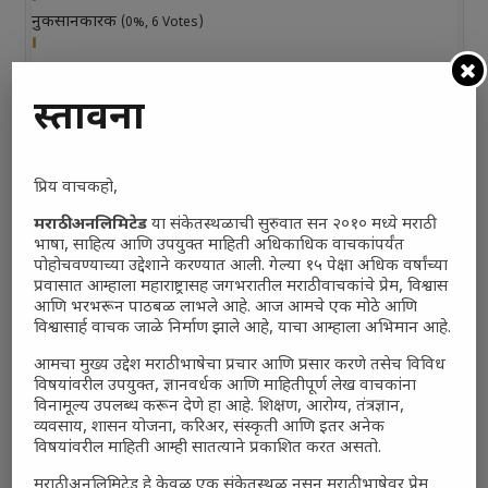
नुकसानकारक
(0%, 6 Votes)
तटस्थ
(0%, 3 Votes)
प्रस्तावना
Total Voters:
0
Polls Archive
प्रिय वाचकहो,
मराठी अनलिमिटेड
या संकेतस्थळाची सुरुवात सन २०१० मध्ये मराठी
भाषा, साहित्य आणि उपयुक्त माहिती अधिकाधिक वाचकांपर्यंत
पोहोचवण्याच्या उद्देशाने करण्यात आली. गेल्या १५ पेक्षा अधिक वर्षांच्या
प्रवासात आम्हाला महाराष्ट्रासह जगभरातील मराठी वाचकांचे प्रेम, विश्वास
आणि भरभरून पाठबळ लाभले आहे. आज आमचे एक मोठे आणि
विश्वासार्ह वाचक जाळे निर्माण झाले आहे, याचा आम्हाला अभिमान आहे.
आमचा मुख्य उद्देश मराठी भाषेचा प्रचार आणि प्रसार करणे तसेच विविध
विषयांवरील उपयुक्त, ज्ञानवर्धक आणि माहितीपूर्ण लेख वाचकांना
विनामूल्य उपलब्ध करून देणे हा आहे. शिक्षण, आरोग्य, तंत्रज्ञान,
व्यवसाय, शासन योजना, करिअर, संस्कृती आणि इतर अनेक
विषयांवरील माहिती आम्ही सातत्याने प्रकाशित करत असतो.
मराठी अनलिमिटेड हे केवळ एक संकेतस्थळ नसून मराठी भाषेवर प्रेम