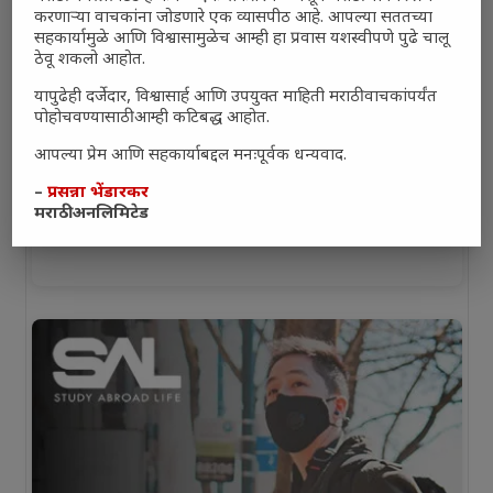
करणाऱ्या वाचकांना जोडणारे एक व्यासपीठ आहे. आपल्या सततच्या
सहकार्यामुळे आणि विश्वासामुळेच आम्ही हा प्रवास यशस्वीपणे पुढे चालू
ठेवू शकलो आहोत.
यापुढेही दर्जेदार, विश्वासार्ह आणि उपयुक्त माहिती मराठी वाचकांपर्यंत
पोहोचवण्यासाठी आम्ही कटिबद्ध आहोत.
आपल्या प्रेम आणि सहकार्याबद्दल मनःपूर्वक धन्यवाद.
–
प्रसन्ना भेंडारकर
मराठी अनलिमिटेड