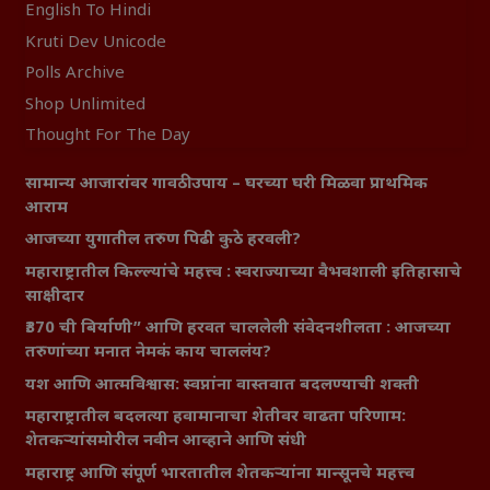
English To Hindi
Kruti Dev Unicode
Polls Archive
Shop Unlimited
Thought For The Day
सामान्य आजारांवर गावठी उपाय – घरच्या घरी मिळवा प्राथमिक
आराम
आजच्या युगातील तरुण पिढी कुठे हरवली?
महाराष्ट्रातील किल्ल्यांचे महत्त्व : स्वराज्याच्या वैभवशाली इतिहासाचे
साक्षीदार
₹370 ची बिर्याणी” आणि हरवत चाललेली संवेदनशीलता : आजच्या
तरुणांच्या मनात नेमकं काय चाललंय?
यश आणि आत्मविश्वास: स्वप्नांना वास्तवात बदलण्याची शक्ती
महाराष्ट्रातील बदलत्या हवामानाचा शेतीवर वाढता परिणाम:
शेतकऱ्यांसमोरील नवीन आव्हाने आणि संधी
महाराष्ट्र आणि संपूर्ण भारतातील शेतकऱ्यांना मान्सूनचे महत्त्व