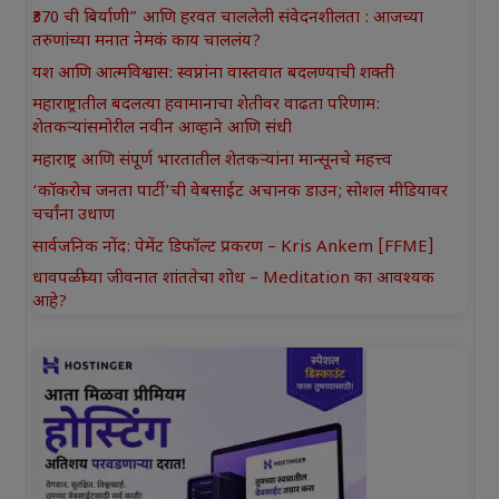
₹370 ची बिर्याणी” आणि हरवत चाललेली संवेदनशीलता : आजच्या
तरुणांच्या मनात नेमकं काय चाललंय?
यश आणि आत्मविश्वास: स्वप्नांना वास्तवात बदलण्याची शक्ती
महाराष्ट्रातील बदलत्या हवामानाचा शेतीवर वाढता परिणाम:
शेतकऱ्यांसमोरील नवीन आव्हाने आणि संधी
महाराष्ट्र आणि संपूर्ण भारतातील शेतकऱ्यांना मान्सूनचे महत्त्व
‘कॉकरोच जनता पार्टी’ची वेबसाईट अचानक डाउन; सोशल मीडियावर
चर्चांना उधाण
सार्वजनिक नोंद: पेमेंट डिफॉल्ट प्रकरण – Kris Ankem [FFME]
धावपळीच्या जीवनात शांततेचा शोध – Meditation का आवश्यक
आहे?