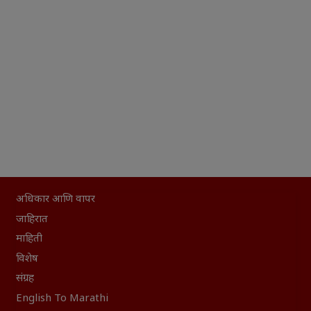
अधिकार आणि वापर
जाहिरात
माहिती
विशेष
संग्रह
English To Marathi