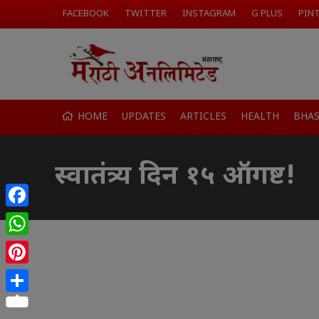
FACEBOOK
TWITTER
INSTAGRAM
G PLUS
PIN
HOME
UPDATES
ARTICLES
HEALTH
BHA
स्वातंत्र्य दिन १५ ऑगष्ट!
Facebook
WhatsApp
Pinterest
Share