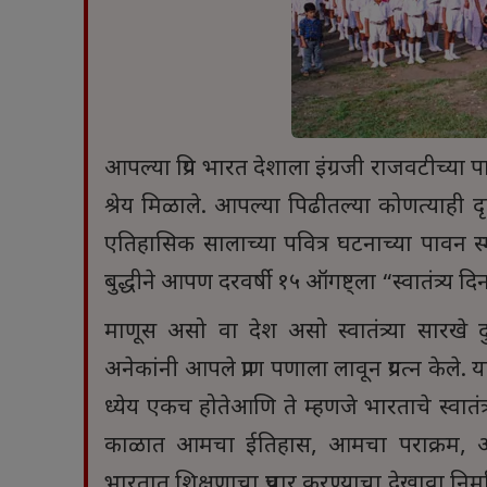
आपल्या प्रिय भारत देशाला इंग्रजी राजवटीच्या पारतं
श्रेय मिळाले. आपल्या पिढीतल्या कोणत्याही द
एतिहासिक सालाच्या पवित्र घटनाच्या पावन 
बुद्धीने आपण दरवर्षी १५ ऑगष्ट्ला “स्वातंत्र्य 
माणूस असो वा देश असो स्वातंत्र्या सारखे दु
अनेकांनी आपले प्राण पणाला लावून प्रयत्न केले. या प्
ध्येय एकच होतेआणि ते म्हणजे भारताचे स्वातंत्र
काळात आमचा ईतिहास, आमचा पराक्रम, आमचा
भारतात शिक्षणाचा प्रचार करण्याचा देखावा नि