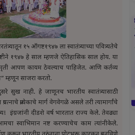
त्र्यातून १५ ऑगष्ट१९४७ ला स्वातंत्र्याच्या पवित्र्यतेचे
ृष्टीने १९४७ हे साल म्हणजे ऐतिहासिक साल होय. या
स्मृती आपण कायम ठेवल्याच पाहिजेत. आणि कर्तव्य
दिन” म्हणून साजरा करतो.
सरे सुख नाही. हे जाणूनच भारतीय स्वातंत्र्यासाठी
रयत्नाचे प्रत्येकाचे मार्ग वेगवेगळे असले तरी त्यामार्गांचे
्य! इंग्रजांनी दीडशे वर्ष भारतात राज्य केले. तेवढ्या
 स्वाभिमान नष्ट करण्याचेच काम त्यांनीकेले.
र्माण करून भारतीय तरुंनाना पोटभरू कारकून बनविणे