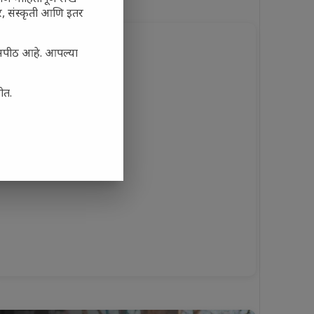
अर, संस्कृती आणि इतर
यासपीठ आहे. आपल्या
ोत.