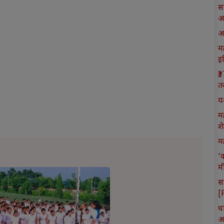
स
आ
आ
मह
इ
₹
त
य
म
श
मह
‘
म
स
[
ध
आ