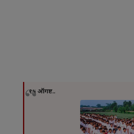
१५ ऑगष्ट..