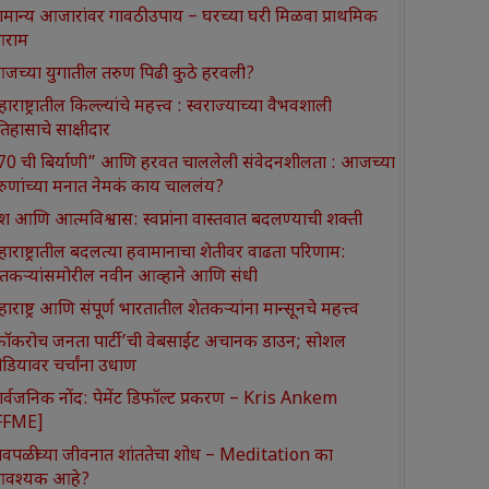
ामान्य आजारांवर गावठी उपाय – घरच्या घरी मिळवा प्राथमिक
राम
जच्या युगातील तरुण पिढी कुठे हरवली?
ाराष्ट्रातील किल्ल्यांचे महत्त्व : स्वराज्याच्या वैभवशाली
तिहासाचे साक्षीदार
370 ची बिर्याणी” आणि हरवत चाललेली संवेदनशीलता : आजच्या
रुणांच्या मनात नेमकं काय चाललंय?
श आणि आत्मविश्वास: स्वप्नांना वास्तवात बदलण्याची शक्ती
हाराष्ट्रातील बदलत्या हवामानाचा शेतीवर वाढता परिणाम:
ेतकऱ्यांसमोरील नवीन आव्हाने आणि संधी
ाराष्ट्र आणि संपूर्ण भारतातील शेतकऱ्यांना मान्सूनचे महत्त्व
कॉकरोच जनता पार्टी’ची वेबसाईट अचानक डाउन; सोशल
ीडियावर चर्चांना उधाण
ार्वजनिक नोंद: पेमेंट डिफॉल्ट प्रकरण – Kris Ankem
FFME]
ावपळीच्या जीवनात शांततेचा शोध – Meditation का
वश्यक आहे?