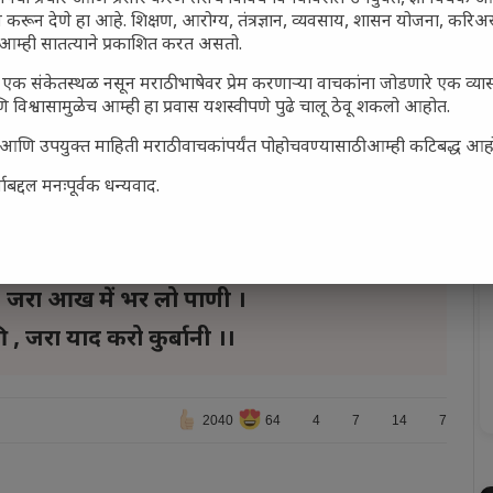
ही चांगले निश्चय करून देश हिताचे काम करायची
 करून देणे हा आहे. शिक्षण, आरोग्य, तंत्रज्ञान, व्यवसाय, शासन योजना, करि
र ध्वजाच्या साक्षीने हि शपथ घ्यायची असते.
आम्ही सातत्याने प्रकाशित करत असतो.
एक संकेतस्थळ नसून मराठी भाषेवर प्रेम करणाऱ्या वाचकांना जोडणारे एक व्
- मन हे राष्ट्र गीत म्हणून नंतर सर्वांनी ‘सावधान’
 विश्वासामुळेच आम्ही हा प्रवास यशस्वीपणे पुढे चालू ठेवू शकलो आहोत.
गीत सामुदाईकपणे म्हणायचे असते. देशा साठी प्राण पणाला
सार्ह आणि उपयुक्त माहिती मराठी वाचकांपर्यंत पोहोचवण्यासाठी आम्ही कटिबद्ध आह
े हे गीत म्हणजे —– स्वर साम्राज्ञी लतादीदी च्या
बद्दल मनःपूर्वक धन्यवाद.
ीवीरांसाठी आपल्या भावनांना पाझर फुटते .. त्यांना
ारत
, जरा आख में भर लो पाणी ।
, जरा याद करो कुर्बानी ।।
2040
64
4
7
14
7