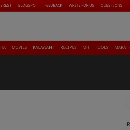
TEREST
BLOGSPOT
FEEDBACK
WRITE FOR US
QUESTIONS
SHA
MOVIES
KALAWANT
RECIPES
MH
TOOLS
MARATH
R