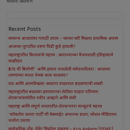
Music launch
Recent Posts
सामान्य आजारांवर गावठी उपाय – घरच्या घरी मिळवा प्राथमिक आराम
आजच्या युगातील तरुण पिढी कुठे हरवली?
महाराष्ट्रातील किल्ल्यांचे महत्त्व : स्वराज्याच्या वैभवशाली इतिहासाचे
साक्षीदार
₹370 ची बिर्याणी” आणि हरवत चाललेली संवेदनशीलता : आजच्या
तरुणांच्या मनात नेमकं काय चाललंय?
यश आणि आत्मविश्वास: स्वप्नांना वास्तवात बदलण्याची शक्ती
महाराष्ट्रातील बदलत्या हवामानाचा शेतीवर वाढता परिणाम:
शेतकऱ्यांसमोरील नवीन आव्हाने आणि संधी
महाराष्ट्र आणि संपूर्ण भारतातील शेतकऱ्यांना मान्सूनचे महत्त्व
‘कॉकरोच जनता पार्टी’ची वेबसाईट अचानक डाउन; सोशल मीडियावर
चर्चांना उधाण
सार्वजनिक नोंद: पेमेंट डिफॉल्ट प्रकरण – Kris Ankem [FFME]