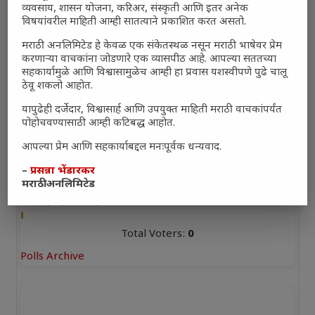
व्यवसाय, शासन योजना, करिअर, संस्कृती आणि इतर अनेक
विषयांवरील माहिती आम्ही सातत्याने प्रकाशित करत असतो.
Polls
मराठी अनलिमिटेड हे केवळ एक संकेतस्थळ नसून मराठी भाषेवर प्रेम
भारत–अमेरिका संबंध भारतासाठी फायदेशीर आहेत का?
करणाऱ्या वाचकांना जोडणारे एक व्यासपीठ आहे. आपल्या सततच्या
सहकार्यामुळे आणि विश्वासामुळेच आम्ही हा प्रवास यशस्वीपणे पुढे चालू
काही प्रमाणात फायदेशीर
(0%, 0 Votes)
ठेवू शकलो आहोत.
यापुढेही दर्जेदार, विश्वासार्ह आणि उपयुक्त माहिती मराठी वाचकांपर्यंत
खूप फायदेशीर
(0%, 3 Votes)
पोहोचवण्यासाठी आम्ही कटिबद्ध आहोत.
फारसे फायदेशीर नाहीत
(0%, 0 Votes)
आपल्या प्रेम आणि सहकार्याबद्दल मनःपूर्वक धन्यवाद.
–
प्रसन्ना भेंडारकर
नुकसानकारक
(0%, 6 Votes)
मराठी अनलिमिटेड
तटस्थ
(0%, 3 Votes)
Total Voters:
0
Polls Archive