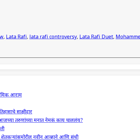
ew
,
Lata Rafi
,
lata rafi controversy
,
Lata Rafi Duet
,
Mohammed
राथमिक आराम
इतिहासाचे साक्षीदार
आजच्या तरुणांच्या मनात नेमकं काय चाललंय?
्ती
म: शेतकऱ्यांसमोरील नवीन आव्हाने आणि संधी