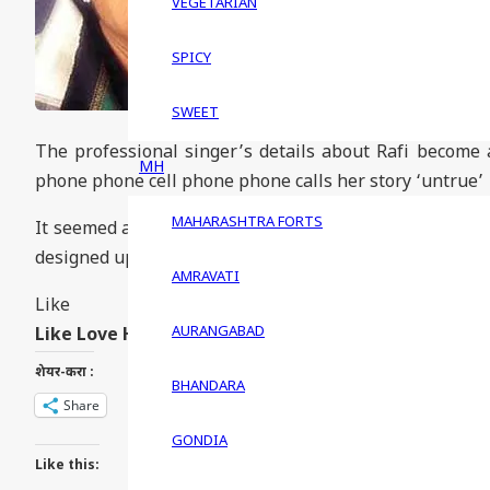
VEGETARIAN
SPICY
SWEET
The professional singer’s details about Rafi become 
MH
phone phone cell phone phone calls her story ‘untrue’
MAHARASHTRA FORTS
It seemed as if the decades-old Lata Mangeshkar vs Mo
designed up after their well known fight. Read More
h
AMRAVATI
Like
AURANGABAD
Like
Love
Haha
Wow
Sad
Angry
शेयर-करा :
BHANDARA
Share
GONDIA
Like this: