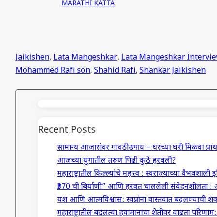
MARATHI KATTA
Jaikishen
,
Lata Mangeshkar
,
Lata Mangeshkar Intervi
Mohammed Rafi son
,
Shahid Rafi
,
Shankar Jaikishen
Recent Posts
सामान्य आजारांवर गावठी उपाय – घरच्या घरी मिळवा प्
आजच्या युगातील तरुण पिढी कुठे हरवली?
महाराष्ट्रातील किल्ल्यांचे महत्त्व : स्वराज्याच्या वैभवशाली 
₹370 ची बिर्याणी” आणि हरवत चाललेली संवेदनशीलता : 
यश आणि आत्मविश्वास: स्वप्नांना वास्तवात बदलण्याची शक
महाराष्ट्रातील बदलत्या हवामानाचा शेतीवर वाढता परिणा