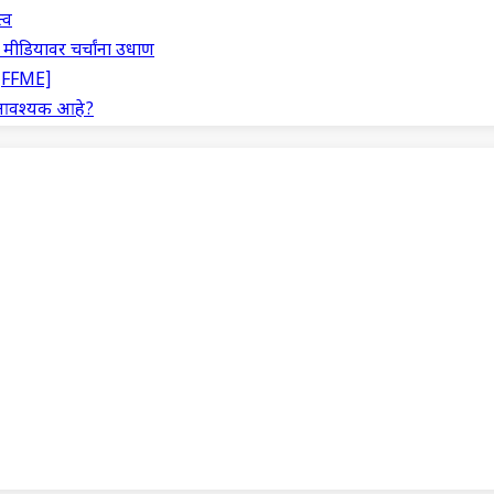
्व
ीडियावर चर्चांना उधाण
m [FFME]
 आवश्यक आहे?