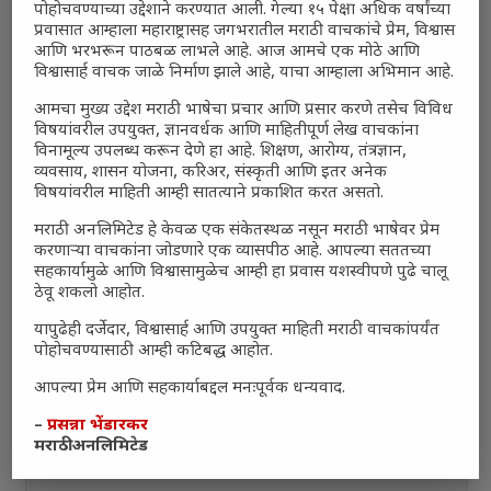
पोहोचवण्याच्या उद्देशाने करण्यात आली. गेल्या १५ पेक्षा अधिक वर्षांच्या
प्रवासात आम्हाला महाराष्ट्रासह जगभरातील मराठी वाचकांचे प्रेम, विश्वास
आणि भरभरून पाठबळ लाभले आहे. आज आमचे एक मोठे आणि
विश्वासार्ह वाचक जाळे निर्माण झाले आहे, याचा आम्हाला अभिमान आहे.
आमचा मुख्य उद्देश मराठी भाषेचा प्रचार आणि प्रसार करणे तसेच विविध
विषयांवरील उपयुक्त, ज्ञानवर्धक आणि माहितीपूर्ण लेख वाचकांना
विनामूल्य उपलब्ध करून देणे हा आहे. शिक्षण, आरोग्य, तंत्रज्ञान,
व्यवसाय, शासन योजना, करिअर, संस्कृती आणि इतर अनेक
विषयांवरील माहिती आम्ही सातत्याने प्रकाशित करत असतो.
मराठी अनलिमिटेड हे केवळ एक संकेतस्थळ नसून मराठी भाषेवर प्रेम
करणाऱ्या वाचकांना जोडणारे एक व्यासपीठ आहे. आपल्या सततच्या
सहकार्यामुळे आणि विश्वासामुळेच आम्ही हा प्रवास यशस्वीपणे पुढे चालू
ठेवू शकलो आहोत.
यापुढेही दर्जेदार, विश्वासार्ह आणि उपयुक्त माहिती मराठी वाचकांपर्यंत
पोहोचवण्यासाठी आम्ही कटिबद्ध आहोत.
आपल्या प्रेम आणि सहकार्याबद्दल मनःपूर्वक धन्यवाद.
–
प्रसन्ना भेंडारकर
मराठी अनलिमिटेड