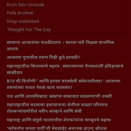
Kruti Dev Unicode
Polls Archive
Shop Unlimited
Thought For The Day
सामान्य आजारांवर गावठी उपाय – घरच्या घरी मिळवा प्राथमिक
आराम
आजच्या युगातील तरुण पिढी कुठे हरवली?
महाराष्ट्रातील किल्ल्यांचे महत्त्व : स्वराज्याच्या वैभवशाली इतिहासाचे
साक्षीदार
₹370 ची बिर्याणी” आणि हरवत चाललेली संवेदनशीलता : आजच्या
तरुणांच्या मनात नेमकं काय चाललंय?
यश आणि आत्मविश्वास: स्वप्नांना वास्तवात बदलण्याची शक्ती
महाराष्ट्रातील बदलत्या हवामानाचा शेतीवर वाढता परिणाम:
शेतकऱ्यांसमोरील नवीन आव्हाने आणि संधी
महाराष्ट्र आणि संपूर्ण भारतातील शेतकऱ्यांना मान्सूनचे महत्त्व
‘कॉकरोच जनता पार्टी’ची वेबसाईट अचानक डाउन; सोशल