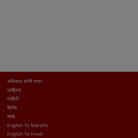
अधिकार आणि वापर
जाहिरात
माहिती
विशेष
संग्रह
English To Marathi
English To Hindi