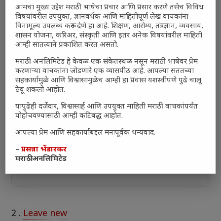
आमचा मुख्य उद्देश मराठी भाषेचा प्रचार आणि प्रसार करणे तसेच विविध
विषयांवरील उपयुक्त, ज्ञानवर्धक आणि माहितीपूर्ण लेख वाचकांना
विनामूल्य उपलब्ध करून देणे हा आहे. शिक्षण, आरोग्य, तंत्रज्ञान, व्यवसाय,
शासन योजना, करिअर, संस्कृती आणि इतर अनेक विषयांवरील माहिती
आम्ही सातत्याने प्रकाशित करत असतो.
मराठी अनलिमिटेड हे केवळ एक संकेतस्थळ नसून मराठी भाषेवर प्रेम
करणाऱ्या वाचकांना जोडणारे एक व्यासपीठ आहे. आपल्या सततच्या
सहकार्यामुळे आणि विश्वासामुळेच आम्ही हा प्रवास यशस्वीपणे पुढे चालू
ठेवू शकलो आहोत.
यापुढेही दर्जेदार, विश्वासार्ह आणि उपयुक्त माहिती मराठी वाचकांपर्यंत
पोहोचवण्यासाठी आम्ही कटिबद्ध आहोत.
आपल्या प्रेम आणि सहकार्याबद्दल मनःपूर्वक धन्यवाद.
–
प्रसन्ना भेंडारकर
मराठी अनलिमिटेड
2
.
Leave new