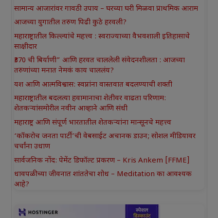
सामान्य आजारांवर गावठी उपाय – घरच्या घरी मिळवा प्राथमिक आराम
आजच्या युगातील तरुण पिढी कुठे हरवली?
महाराष्ट्रातील किल्ल्यांचे महत्त्व : स्वराज्याच्या वैभवशाली इतिहासाचे
साक्षीदार
₹370 ची बिर्याणी” आणि हरवत चाललेली संवेदनशीलता : आजच्या
तरुणांच्या मनात नेमकं काय चाललंय?
यश आणि आत्मविश्वास: स्वप्नांना वास्तवात बदलण्याची शक्ती
महाराष्ट्रातील बदलत्या हवामानाचा शेतीवर वाढता परिणाम:
शेतकऱ्यांसमोरील नवीन आव्हाने आणि संधी
महाराष्ट्र आणि संपूर्ण भारतातील शेतकऱ्यांना मान्सूनचे महत्त्व
‘कॉकरोच जनता पार्टी’ची वेबसाईट अचानक डाउन; सोशल मीडियावर
चर्चांना उधाण
सार्वजनिक नोंद: पेमेंट डिफॉल्ट प्रकरण – Kris Ankem [FFME]
धावपळीच्या जीवनात शांततेचा शोध – Meditation का आवश्यक
आहे?