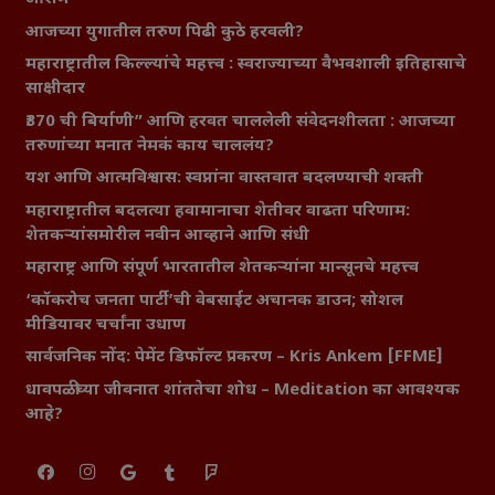
आजच्या युगातील तरुण पिढी कुठे हरवली?
महाराष्ट्रातील किल्ल्यांचे महत्त्व : स्वराज्याच्या वैभवशाली इतिहासाचे
साक्षीदार
₹370 ची बिर्याणी” आणि हरवत चाललेली संवेदनशीलता : आजच्या
तरुणांच्या मनात नेमकं काय चाललंय?
यश आणि आत्मविश्वास: स्वप्नांना वास्तवात बदलण्याची शक्ती
महाराष्ट्रातील बदलत्या हवामानाचा शेतीवर वाढता परिणाम:
शेतकऱ्यांसमोरील नवीन आव्हाने आणि संधी
महाराष्ट्र आणि संपूर्ण भारतातील शेतकऱ्यांना मान्सूनचे महत्त्व
‘कॉकरोच जनता पार्टी’ची वेबसाईट अचानक डाउन; सोशल
मीडियावर चर्चांना उधाण
सार्वजनिक नोंद: पेमेंट डिफॉल्ट प्रकरण – Kris Ankem [FFME]
धावपळीच्या जीवनात शांततेचा शोध – Meditation का आवश्यक
आहे?