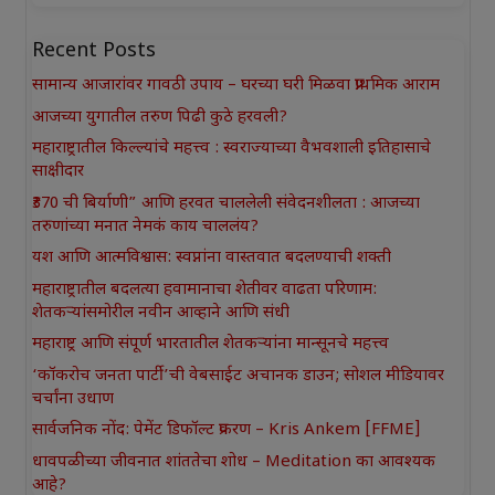
Recent Posts
सामान्य आजारांवर गावठी उपाय – घरच्या घरी मिळवा प्राथमिक आराम
आजच्या युगातील तरुण पिढी कुठे हरवली?
महाराष्ट्रातील किल्ल्यांचे महत्त्व : स्वराज्याच्या वैभवशाली इतिहासाचे
साक्षीदार
₹370 ची बिर्याणी” आणि हरवत चाललेली संवेदनशीलता : आजच्या
तरुणांच्या मनात नेमकं काय चाललंय?
यश आणि आत्मविश्वास: स्वप्नांना वास्तवात बदलण्याची शक्ती
महाराष्ट्रातील बदलत्या हवामानाचा शेतीवर वाढता परिणाम:
शेतकऱ्यांसमोरील नवीन आव्हाने आणि संधी
महाराष्ट्र आणि संपूर्ण भारतातील शेतकऱ्यांना मान्सूनचे महत्त्व
‘कॉकरोच जनता पार्टी’ची वेबसाईट अचानक डाउन; सोशल मीडियावर
चर्चांना उधाण
सार्वजनिक नोंद: पेमेंट डिफॉल्ट प्रकरण – Kris Ankem [FFME]
धावपळीच्या जीवनात शांततेचा शोध – Meditation का आवश्यक
आहे?