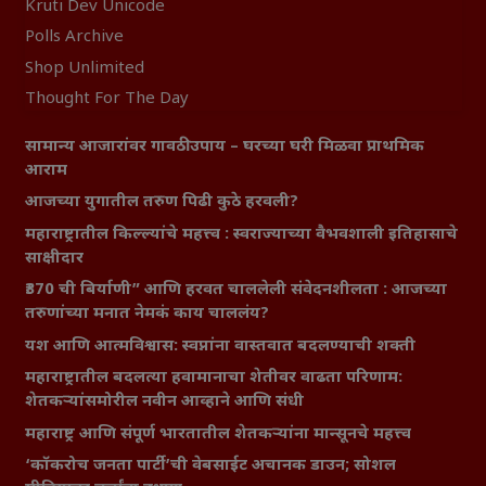
Kruti Dev Unicode
Polls Archive
Shop Unlimited
Thought For The Day
सामान्य आजारांवर गावठी उपाय – घरच्या घरी मिळवा प्राथमिक
आराम
आजच्या युगातील तरुण पिढी कुठे हरवली?
महाराष्ट्रातील किल्ल्यांचे महत्त्व : स्वराज्याच्या वैभवशाली इतिहासाचे
साक्षीदार
₹370 ची बिर्याणी” आणि हरवत चाललेली संवेदनशीलता : आजच्या
तरुणांच्या मनात नेमकं काय चाललंय?
यश आणि आत्मविश्वास: स्वप्नांना वास्तवात बदलण्याची शक्ती
महाराष्ट्रातील बदलत्या हवामानाचा शेतीवर वाढता परिणाम:
शेतकऱ्यांसमोरील नवीन आव्हाने आणि संधी
महाराष्ट्र आणि संपूर्ण भारतातील शेतकऱ्यांना मान्सूनचे महत्त्व
‘कॉकरोच जनता पार्टी’ची वेबसाईट अचानक डाउन; सोशल