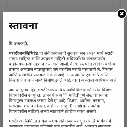
प्रस्तावना
प्रिय वाचकहो,
मराठी अनलिमिटेड
या संकेतस्थळाची सुरुवात सन २०१० मध्ये मराठी
भाषा, साहित्य आणि उपयुक्त माहिती अधिकाधिक वाचकांपर्यंत
पोहोचवण्याच्या उद्देशाने करण्यात आली. गेल्या १५ पेक्षा अधिक वर्षांच्या
प्रवासात आम्हाला महाराष्ट्रासह जगभरातील मराठी वाचकांचे प्रेम, विश्वास
आणि भरभरून पाठबळ लाभले आहे. आज आमचे एक मोठे आणि
विश्वासार्ह वाचक जाळे निर्माण झाले आहे, याचा आम्हाला अभिमान आहे.
आमचा मुख्य उद्देश मराठी भाषेचा प्रचार आणि प्रसार करणे तसेच विविध
विषयांवरील उपयुक्त, ज्ञानवर्धक आणि माहितीपूर्ण लेख वाचकांना
विनामूल्य उपलब्ध करून देणे हा आहे. शिक्षण, आरोग्य, तंत्रज्ञान,
व्यवसाय, शासन योजना, करिअर, संस्कृती आणि इतर अनेक
विषयांवरील माहिती आम्ही सातत्याने प्रकाशित करत असतो.
मराठी अनलिमिटेड हे केवळ एक संकेतस्थळ नसून मराठी भाषेवर प्रेम
करणाऱ्या वाचकांना जोडणारे एक व्यासपीठ आहे. आपल्या सततच्या