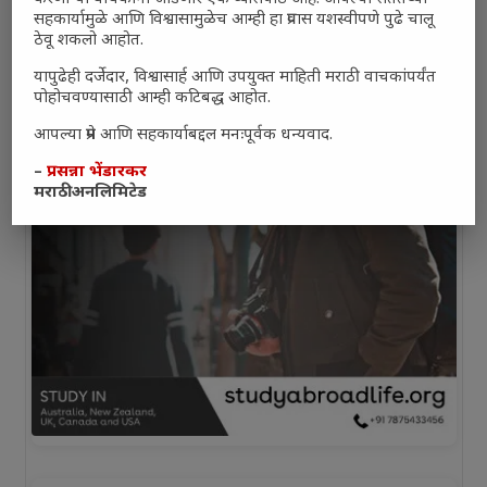
सहकार्यामुळे आणि विश्वासामुळेच आम्ही हा प्रवास यशस्वीपणे पुढे चालू
ठेवू शकलो आहोत.
यापुढेही दर्जेदार, विश्वासार्ह आणि उपयुक्त माहिती मराठी वाचकांपर्यंत
पोहोचवण्यासाठी आम्ही कटिबद्ध आहोत.
आपल्या प्रेम आणि सहकार्याबद्दल मनःपूर्वक धन्यवाद.
–
प्रसन्ना भेंडारकर
मराठी अनलिमिटेड