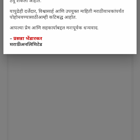
ठेवू शकलो आहोत.
यापुढेही दर्जेदार, विश्वासार्ह आणि उपयुक्त माहिती मराठी वाचकांपर्यंत
पोहोचवण्यासाठी आम्ही कटिबद्ध आहोत.
आपल्या प्रेम आणि सहकार्याबद्दल मनःपूर्वक धन्यवाद.
–
प्रसन्ना भेंडारकर
मराठी अनलिमिटेड