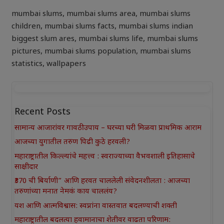
mumbai slums
,
mumbai slums area
,
mumbai slums
children
,
mumbai slums facts
,
mumbai slums indian
biggest slum ares
,
mumbai slums life
,
mumbai slums
pictures
,
mumbai slums population
,
mumbai slums
statistics
,
wallpapers
Recent Posts
सामान्य आजारांवर गावठी उपाय – घरच्या घरी मिळवा प्राथमिक आराम
आजच्या युगातील तरुण पिढी कुठे हरवली?
महाराष्ट्रातील किल्ल्यांचे महत्त्व : स्वराज्याच्या वैभवशाली इतिहासाचे
साक्षीदार
₹370 ची बिर्याणी” आणि हरवत चाललेली संवेदनशीलता : आजच्या
तरुणांच्या मनात नेमकं काय चाललंय?
यश आणि आत्मविश्वास: स्वप्नांना वास्तवात बदलण्याची शक्ती
महाराष्ट्रातील बदलत्या हवामानाचा शेतीवर वाढता परिणाम: