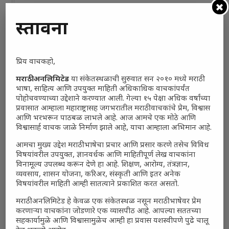
प्रस्तावना
प्रिय वाचकहो,
मराठी अनलिमिटेड
या संकेतस्थळाची सुरुवात सन २०१० मध्ये मराठी
भाषा, साहित्य आणि उपयुक्त माहिती अधिकाधिक वाचकांपर्यंत
पोहोचवण्याच्या उद्देशाने करण्यात आली. गेल्या १५ पेक्षा अधिक वर्षांच्या
प्रवासात आम्हाला महाराष्ट्रासह जगभरातील मराठी वाचकांचे प्रेम, विश्वास
आणि भरभरून पाठबळ लाभले आहे. आज आमचे एक मोठे आणि
विश्वासार्ह वाचक जाळे निर्माण झाले आहे, याचा आम्हाला अभिमान आहे.
आमचा मुख्य उद्देश मराठी भाषेचा प्रचार आणि प्रसार करणे तसेच विविध
विषयांवरील उपयुक्त, ज्ञानवर्धक आणि माहितीपूर्ण लेख वाचकांना
विनामूल्य उपलब्ध करून देणे हा आहे. शिक्षण, आरोग्य, तंत्रज्ञान,
व्यवसाय, शासन योजना, करिअर, संस्कृती आणि इतर अनेक
विषयांवरील माहिती आम्ही सातत्याने प्रकाशित करत असतो.
मराठी अनलिमिटेड हे केवळ एक संकेतस्थळ नसून मराठी भाषेवर प्रेम
करणाऱ्या वाचकांना जोडणारे एक व्यासपीठ आहे. आपल्या सततच्या
सहकार्यामुळे आणि विश्वासामुळेच आम्ही हा प्रवास यशस्वीपणे पुढे चालू