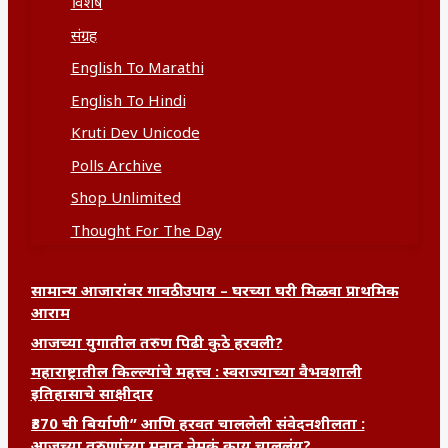
विशेष
संग्रह
English To Marathi
English To Hindi
Kruti Dev Unicode
Polls Archive
Shop Unlimited
Thought For The Day
सामान्य आजारांवर गावठी उपाय – घरच्या घरी मिळवा प्राथमिक
आराम
आजच्या युगातील तरुण पिढी कुठे हरवली?
महाराष्ट्रातील किल्ल्यांचे महत्त्व : स्वराज्याच्या वैभवशाली
इतिहासाचे साक्षीदार
₹370 ची बिर्याणी” आणि हरवत चाललेली संवेदनशीलता :
आजच्या तरुणांच्या मनात नेमकं काय चाललंय?