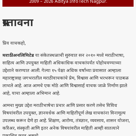
2009 – 2026 Aditya InfoTech Nagpur.
प्रस्तावना
प्रिय वाचकहो,
मराठी अनलिमिटेड
या संकेतस्थळाची सुरुवात सन २०१० मध्ये मराठी भाषा,
साहित्य आणि उपयुक्त माहिती अधिकाधिक वाचकांपर्यंत पोहोचवण्याच्या
उद्देशाने करण्यात आली. गेल्या १५ पेक्षा अधिक वर्षांच्या प्रवासात आम्हाला
महाराष्ट्रासह जगभरातील मराठी वाचकांचे प्रेम, विश्वास आणि भरभरून पाठबळ
लाभले आहे. आज आमचे एक मोठे आणि विश्वासार्ह वाचक जाळे निर्माण झाले
आहे, याचा आम्हाला अभिमान आहे.
आमचा मुख्य उद्देश मराठी भाषेचा प्रचार आणि प्रसार करणे तसेच विविध
विषयांवरील उपयुक्त, ज्ञानवर्धक आणि माहितीपूर्ण लेख वाचकांना विनामूल्य
उपलब्ध करून देणे हा आहे. शिक्षण, आरोग्य, तंत्रज्ञान, व्यवसाय, शासन योजना,
करिअर, संस्कृती आणि इतर अनेक विषयांवरील माहिती आम्ही सातत्याने