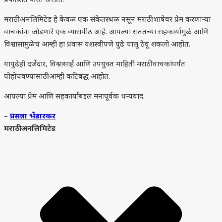
प्रकाशित करत असतो.
मराठी अनलिमिटेड हे केवळ एक संकेतस्थळ नसून मराठी भाषेवर प्रेम करणाऱ्या
वाचकांना जोडणारे एक व्यासपीठ आहे. आपल्या सततच्या सहकार्यामुळे आणि
विश्वासामुळेच आम्ही हा प्रवास यशस्वीपणे पुढे चालू ठेवू शकलो आहोत.
यापुढेही दर्जेदार, विश्वासार्ह आणि उपयुक्त माहिती मराठी वाचकांपर्यंत
पोहोचवण्यासाठी आम्ही कटिबद्ध आहोत.
आपल्या प्रेम आणि सहकार्याबद्दल मनःपूर्वक धन्यवाद.
–
प्रसन्ना भेंडारकर
मराठी अनलिमिटेड