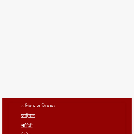
अधिकार आणि वापर
जाहिरात
माहिती