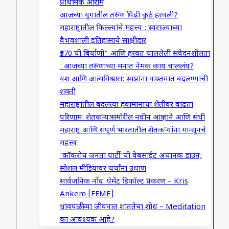
प्राथमिक आराम
आजच्या युगातील तरुण पिढी कुठे हरवली?
महाराष्ट्रातील किल्ल्यांचे महत्त्व : स्वराज्याच्या
वैभवशाली इतिहासाचे साक्षीदार
₹370 ची बिर्याणी” आणि हरवत चाललेली संवेदनशीलता
: आजच्या तरुणांच्या मनात नेमकं काय चाललंय?
यश आणि आत्मविश्वास: स्वप्नांना वास्तवात बदलण्याची
शक्ती
महाराष्ट्रातील बदलत्या हवामानाचा शेतीवर वाढता
परिणाम: शेतकऱ्यांसमोरील नवीन आव्हाने आणि संधी
महाराष्ट्र आणि संपूर्ण भारतातील शेतकऱ्यांना मान्सूनचे
महत्त्व
‘कॉकरोच जनता पार्टी’ची वेबसाईट अचानक डाउन;
सोशल मीडियावर चर्चांना उधाण
सार्वजनिक नोंद: पेमेंट डिफॉल्ट प्रकरण – Kris
Ankem [FFME]
धावपळीच्या जीवनात शांततेचा शोध – Meditation
का आवश्यक आहे?