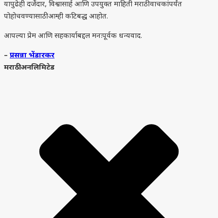
यापुढेही दर्जेदार, विश्वासार्ह आणि उपयुक्त माहिती मराठी वाचकांपर्यंत
पोहोचवण्यासाठी आम्ही कटिबद्ध आहोत.
आपल्या प्रेम आणि सहकार्याबद्दल मनःपूर्वक धन्यवाद.
–
प्रसन्ना भेंडारकर
मराठी अनलिमिटेड