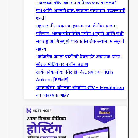
: आजच्या तरुणांच्या मनात नेमकं काय चाललंय?
यश आणि आत्मविश्वास: स्वप्नांना वास्तवात बदलण्याची
शक्ती
महाराष्ट्रातील बदलत्या हवामानाचा शेतीवर वाढता
परिणाम: शेतकऱ्यांसमोरील नवीन आव्हाने आणि संधी
महाराष्ट्र आणि संपूर्ण भारतातील शेतकऱ्यांना मान्सूनचे
महत्त्व
‘कॉकरोच जनता पार्टी’ची वेबसाईट अचानक डाउन;
सोशल मीडियावर चर्चांना उधाण
सार्वजनिक नोंद: पेमेंट डिफॉल्ट प्रकरण – Kris
Ankem [FFME]
धावपळीच्या जीवनात शांततेचा शोध – Meditation
का आवश्यक आहे?