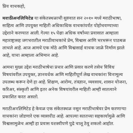
प्रिय वाचकहो,
मराठी अनलिमिटेड
या संकेतस्थळाची सुरुवात सन २०१० मध्ये मराठी भाषा,
साहित्य आणि उपयुक्त माहिती अधिकाधिक वाचकांपर्यंत पोहोचवण्याच्या
उद्देशाने करण्यात आली. गेल्या १५ पेक्षा अधिक वर्षांच्या प्रवासात आम्हाला
महाराष्ट्रासह जगभरातील मराठी वाचकांचे प्रेम, विश्वास आणि भरभरून पाठबळ
लाभले आहे. आज आमचे एक मोठे आणि विश्वासार्ह वाचक जाळे निर्माण झाले
आहे, याचा आम्हाला अभिमान आहे.
आमचा मुख्य उद्देश मराठी भाषेचा प्रचार आणि प्रसार करणे तसेच विविध
विषयांवरील उपयुक्त, ज्ञानवर्धक आणि माहितीपूर्ण लेख वाचकांना विनामूल्य
उपलब्ध करून देणे हा आहे. शिक्षण, आरोग्य, तंत्रज्ञान, व्यवसाय, शासन योजना,
करिअर, संस्कृती आणि इतर अनेक विषयांवरील माहिती आम्ही सातत्याने
प्रकाशित करत असतो.
मराठी अनलिमिटेड हे केवळ एक संकेतस्थळ नसून मराठी भाषेवर प्रेम करणाऱ्या
वाचकांना जोडणारे एक व्यासपीठ आहे. आपल्या सततच्या सहकार्यामुळे आणि
विश्वासामुळेच आम्ही हा प्रवास यशस्वीपणे पुढे चालू ठेवू शकलो आहोत.