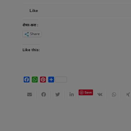
Like
शेयर-करा :
Share
Like this:
Facebook
WhatsApp
Pinterest
Share
Save