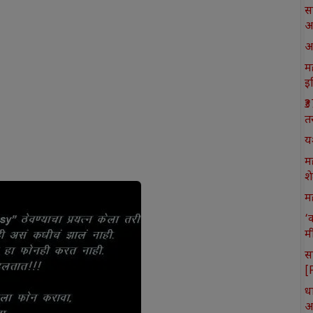
स
आ
आ
मह
इ
₹
त
य
म
श
मह
‘
म
स
[
ध
आ