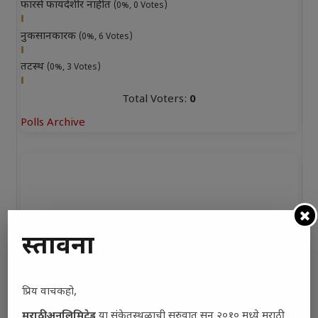
फारसे फायदेशीर नाहीत
(0%, 0 Votes)
नुकसानकारक
(0%, 6 Votes)
तटस्थ
(0%, 3 Votes)
Total Voters:
0
Polls Archive
प्रस्तावना
प्रिय वाचकहो,
मराठी अनलिमिटेड
या संकेतस्थळाची सुरुवात सन २०१० मध्ये मराठी