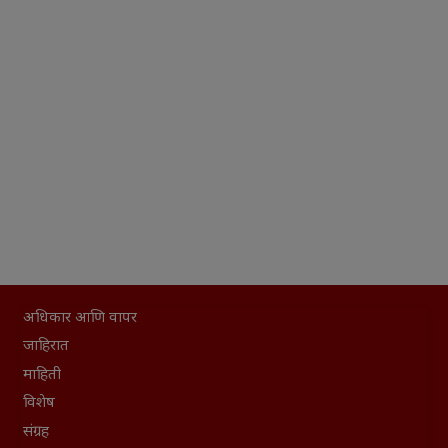
अधिकार आणि वापर
जाहिरात
माहिती
विशेष
संग्रह