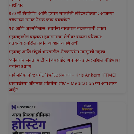
साक्षीदार
₹370 ची बिर्याणी” आणि हरवत चाललेली संवेदनशीलता : आजच्या
तरुणांच्या मनात नेमकं काय चाललंय?
यश आणि आत्मविश्वास: स्वप्नांना वास्तवात बदलण्याची शक्ती
महाराष्ट्रातील बदलत्या हवामानाचा शेतीवर वाढता परिणाम:
शेतकऱ्यांसमोरील नवीन आव्हाने आणि संधी
महाराष्ट्र आणि संपूर्ण भारतातील शेतकऱ्यांना मान्सूनचे महत्त्व
‘कॉकरोच जनता पार्टी’ची वेबसाईट अचानक डाउन; सोशल मीडियावर
चर्चांना उधाण
सार्वजनिक नोंद: पेमेंट डिफॉल्ट प्रकरण – Kris Ankem [FFME]
धावपळीच्या जीवनात शांततेचा शोध – Meditation का आवश्यक
आहे?