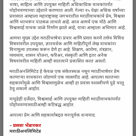
भाषा, साहित्य आणि उपयुक्त माहिती अधिकाधिक वाचकांपर्यंत
पोहोचवण्याच्या उद्देशाने करण्यात आली. गेल्या १५ पेक्षा अधिक वर्षांच्या
प्रवासात आम्हाला महाराष्ट्रासह जगभरातील मराठी वाचकांचे प्रेम, विश्वास
आणि भरभरून पाठबळ लाभले आहे. आज आमचे एक मोठे आणि
विश्वासार्ह वाचक जाळे निर्माण झाले आहे, याचा आम्हाला अभिमान आहे.
आमचा मुख्य उद्देश मराठी भाषेचा प्रचार आणि प्रसार करणे तसेच विविध
विषयांवरील उपयुक्त, ज्ञानवर्धक आणि माहितीपूर्ण लेख वाचकांना
विनामूल्य उपलब्ध करून देणे हा आहे. शिक्षण, आरोग्य, तंत्रज्ञान,
व्यवसाय, शासन योजना, करिअर, संस्कृती आणि इतर अनेक
विषयांवरील माहिती आम्ही सातत्याने प्रकाशित करत असतो.
मराठी अनलिमिटेड हे केवळ एक संकेतस्थळ नसून मराठी भाषेवर प्रेम
करणाऱ्या वाचकांना जोडणारे एक व्यासपीठ आहे. आपल्या सततच्या
सहकार्यामुळे आणि विश्वासामुळेच आम्ही हा प्रवास यशस्वीपणे पुढे चालू
ठेवू शकलो आहोत.
यापुढेही दर्जेदार, विश्वासार्ह आणि उपयुक्त माहिती मराठी वाचकांपर्यंत
पोहोचवण्यासाठी आम्ही कटिबद्ध आहोत.
आपल्या प्रेम आणि सहकार्याबद्दल मनःपूर्वक धन्यवाद.
–
प्रसन्ना भेंडारकर
मराठी अनलिमिटेड