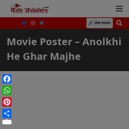
लेख पाठवा
Movie Poster – Anolkhi
He Ghar Majhe
Facebook
WhatsApp
Pinterest
Share