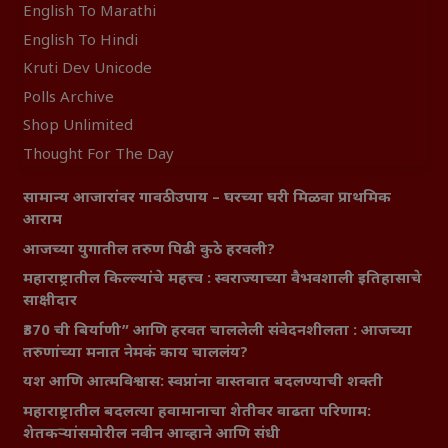
English To Marathi
English To Hindi
Kruti Dev Unicode
Polls Archive
Shop Unlimited
Thought For The Day
सामान्य आजारांवर गावठी उपाय – घरच्या घरी मिळवा प्राथमिक
आराम
आजच्या युगातील तरुण पिढी कुठे हरवली?
महाराष्ट्रातील किल्ल्यांचे महत्त्व : स्वराज्याच्या वैभवशाली इतिहासाचे
साक्षीदार
₹370 ची बिर्याणी” आणि हरवत चाललेली संवेदनशीलता : आजच्या
तरुणांच्या मनात नेमकं काय चाललंय?
यश आणि आत्मविश्वास: स्वप्नांना वास्तवात बदलण्याची शक्ती
महाराष्ट्रातील बदलत्या हवामानाचा शेतीवर वाढता परिणाम:
शेतकऱ्यांसमोरील नवीन आव्हाने आणि संधी