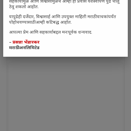
सहकार्यामुळे आणि विश्वासामुळेच आम्ही हा प्रवास यशस्वीपणे पुढे चालू
ठेवू शकलो आहोत.
यापुढेही दर्जेदार, विश्वासार्ह आणि उपयुक्त माहिती मराठी वाचकांपर्यंत
पोहोचवण्यासाठी आम्ही कटिबद्ध आहोत.
आपल्या प्रेम आणि सहकार्याबद्दल मनःपूर्वक धन्यवाद.
–
प्रसन्ना भेंडारकर
मराठी अनलिमिटेड