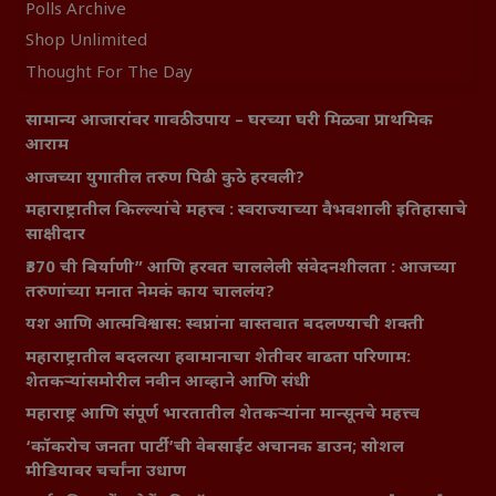
Polls Archive
Shop Unlimited
Thought For The Day
सामान्य आजारांवर गावठी उपाय – घरच्या घरी मिळवा प्राथमिक
आराम
आजच्या युगातील तरुण पिढी कुठे हरवली?
महाराष्ट्रातील किल्ल्यांचे महत्त्व : स्वराज्याच्या वैभवशाली इतिहासाचे
साक्षीदार
₹370 ची बिर्याणी” आणि हरवत चाललेली संवेदनशीलता : आजच्या
तरुणांच्या मनात नेमकं काय चाललंय?
यश आणि आत्मविश्वास: स्वप्नांना वास्तवात बदलण्याची शक्ती
महाराष्ट्रातील बदलत्या हवामानाचा शेतीवर वाढता परिणाम:
शेतकऱ्यांसमोरील नवीन आव्हाने आणि संधी
महाराष्ट्र आणि संपूर्ण भारतातील शेतकऱ्यांना मान्सूनचे महत्त्व
‘कॉकरोच जनता पार्टी’ची वेबसाईट अचानक डाउन; सोशल
मीडियावर चर्चांना उधाण