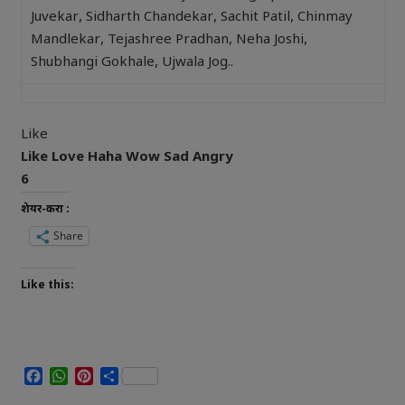
Juvekar, Sidharth Chandekar, Sachit Patil, Chinmay
Mandlekar, Tejashree Pradhan, Neha Joshi,
Shubhangi Gokhale, Ujwala Jog..
Like
Like
Love
Haha
Wow
Sad
Angry
6
शेयर-करा :
Share
Like this:
Facebook
WhatsApp
Pinterest
Share