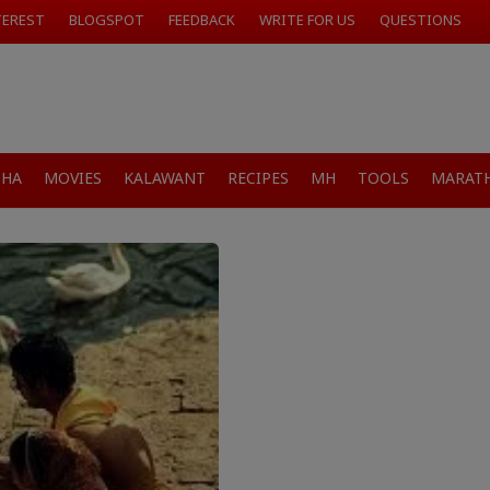
TEREST
BLOGSPOT
FEEDBACK
WRITE FOR US
QUESTIONS
SHA
MOVIES
KALAWANT
RECIPES
MH
TOOLS
MARATH