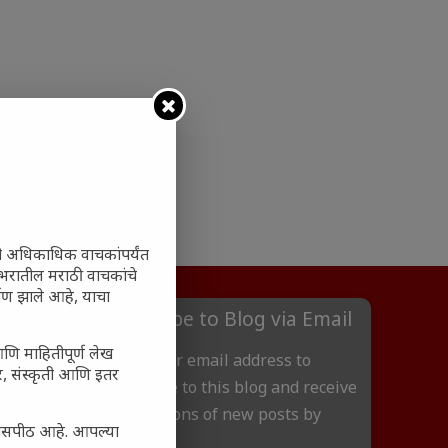
ी अधिकाधिक वाचकांपर्यंत
 जगभरातील मराठी वाचकांचे
ाण झाले आहे, याचा
Subscribe to Blog via Email
आणि माहितीपूर्ण लेख
Enter your email address to
अर, संस्कृती आणि इतर
subscribe to this blog and receive
notifications of new posts by
्यासपीठ आहे. आपल्या
email.