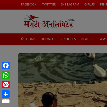
FACEBOOK
TWITTER
INSTAGRAM
G PLUS
PIN
HOME
UPDATES
ARTICLES
HEALTH
BHA
Facebook
WhatsApp
Pinterest
Share