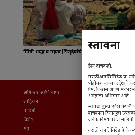
प्रस्तावना
त्रिपिंडी श्राद्ध व महत्व [पितृदेवांचे श्राद्धपक्ष]
प्रिय वाचकहो,
मराठी अनलिमिटेड
या संक
पोहोचवण्याच्या उद्देशाने क
प्रेम, विश्वास आणि भरभर
अधिकार आणि वापर
सामान्य आ
आम्हाला अभिमान आहे.
घरी मिळव
जाहिरात
आमचा मुख्य उद्देश मराठी भ
आजच्या यु
माहिती
वाचकांना विनामूल्य उपलब्ध
अनेक विषयांवरील माहिती 
महाराष्ट्रात
विशेष
वैभवशाली 
संग्रह
मराठी अनलिमिटेड हे केवळ