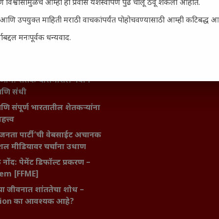
िर्याणी” आणि हरवत चाललेली
 विश्वासामुळेच आम्ही हा प्रवास यशस्वीपणे पुढे चालू ठेवू शकलो आहोत.
ता : आजच्या तरुणांच्या मनात
सार्ह आणि उपयुक्त माहिती मराठी वाचकांपर्यंत पोहोचवण्यासाठी आम्ही कटिबद्ध 
य चाललंय?
बद्दल मनःपूर्वक धन्यवाद.
मविश्वास: स्वप्नांना वास्तवात
ी शक्ती
ातील बदलत्या हवामानाचा शेतीवर
णाम: शेतकऱ्यांसमोरील नवीन
आणि संधी
 आणि संपूर्ण भारतातील शेतकऱ्यांना
हत्त्व
जनता पार्टी’ची वेबसाईट अचानक
ल मीडियावर चर्चांना उधाण
नोंद: पेमेंट डिफॉल्ट प्रकरण –
kem [FFME]
ा जीवनात शांततेचा शोध –
ion का आवश्यक आहे?