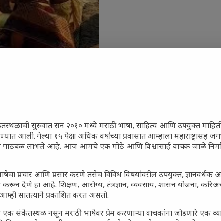
ेतस्थळाची सुरुवात सन २०१० मध्ये मराठी भाषा, साहित्य आणि उपयुक्त माहित
रण्यात आली. गेल्या १५ पेक्षा अधिक वर्षांच्या प्रवासात आम्हाला महाराष्ट्रासह
ून पाठबळ लाभले आहे. आज आमचे एक मोठे आणि विश्वासार्ह वाचक जाळे निर्म
जारांवर गावठी उपाय – घरच्या
ा प्राथमिक आराम
ाषेचा प्रचार आणि प्रसार करणे तसेच विविध विषयांवरील उपयुक्त, ज्ञानवर्धक 
गातील तरुण पिढी कुठे हरवली?
 करून देणे हा आहे. शिक्षण, आरोग्य, तंत्रज्ञान, व्यवसाय, शासन योजना, करि
आम्ही सातत्याने प्रकाशित करत असतो.
ील किल्ल्यांचे महत्त्व : स्वराज्याच्या
इतिहासाचे साक्षीदार
 एक संकेतस्थळ नसून मराठी भाषेवर प्रेम करणाऱ्या वाचकांना जोडणारे एक व