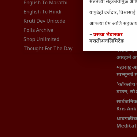
₹370 ची ब
सततच्या सहकार्यामुळे आणि
English To Marathi
संवेदनशील
English To Hindi
यापुढेही दर्जेदार, विश्वा
नेमकं का
Kruti Dev Unicode
आपल्या प्रेम आणि सहकार्या
यश आणि आत्
Polls Archive
बदलण्याच
–
प्रसन्ना भेंडारकर
Shop Unlimited
मराठी अनलिमिटेड
महाराष्ट्र
Thought For The Day
वाढता परि
आव्हाने 
महाराष्ट्र
मान्सूनचे म
‘कॉकरोच 
डाउन; सोश
सार्वजनिक 
Kris An
धावपळीच्य
Meditat