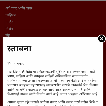
अधिकार आणि वापर
जाहिरात
माहिती
विशेष
संग्रह
English To Marathi
प्रस्तावना
English To Hindi
Kruti Dev Unicode
Polls Archive
प्रिय वाचकहो,
Shop Unlimited
मराठी अनलिमिटेड
या संकेतस्थळाची सुरुवात सन २०१० मध्ये मराठी
Thought For The Day
भाषा, साहित्य आणि उपयुक्त माहिती अधिकाधिक वाचकांपर्यंत
पोहोचवण्याच्या उद्देशाने करण्यात आली. गेल्या १५ पेक्षा अधिक वर्षांच्या
प्रवासात आम्हाला महाराष्ट्रासह जगभरातील मराठी वाचकांचे प्रेम, विश्वास
सामान्य आजारांवर गावठी उपाय – घरच्या घरी मिळवा प्राथमिक
आणि भरभरून पाठबळ लाभले आहे. आज आमचे एक मोठे आणि
आराम
विश्वासार्ह वाचक जाळे निर्माण झाले आहे, याचा आम्हाला अभिमान आहे.
आजच्या युगातील तरुण पिढी कुठे हरवली?
आमचा मुख्य उद्देश मराठी भाषेचा प्रचार आणि प्रसार करणे तसेच विविध
महाराष्ट्रातील किल्ल्यांचे महत्त्व : स्वराज्याच्या वैभवशाली इतिहासाचे