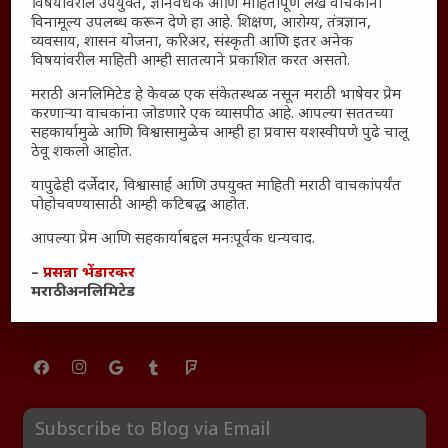
विषयांवरील उपयुक्त, ज्ञानवर्धक आणि माहितीपूर्ण लेख वाचकांना
साक्षीदार
विनामूल्य उपलब्ध करून देणे हा आहे. शिक्षण, आरोग्य, तंत्रज्ञान,
व्यवसाय, शासन योजना, करिअर, संस्कृती आणि इतर अनेक
₹370 ची बिर्याणी” आणि हरवत चाललेली संवेदनशीलता : आजच्या
विषयांवरील माहिती आम्ही सातत्याने प्रकाशित करत असतो.
तरुणांच्या मनात नेमकं काय चाललंय?
मराठी अनलिमिटेड हे केवळ एक संकेतस्थळ नसून मराठी भाषेवर प्रेम
यश आणि आत्मविश्वास: स्वप्नांना वास्तवात बदलण्याची शक्ती
करणाऱ्या वाचकांना जोडणारे एक व्यासपीठ आहे. आपल्या सततच्या
महाराष्ट्रातील बदलत्या हवामानाचा शेतीवर वाढता परिणाम:
सहकार्यामुळे आणि विश्वासामुळेच आम्ही हा प्रवास यशस्वीपणे पुढे चालू
ठेवू शकलो आहोत.
शेतकऱ्यांसमोरील नवीन आव्हाने आणि संधी
महाराष्ट्र आणि संपूर्ण भारतातील शेतकऱ्यांना मान्सूनचे महत्त्व
यापुढेही दर्जेदार, विश्वासार्ह आणि उपयुक्त माहिती मराठी वाचकांपर्यंत
पोहोचवण्यासाठी आम्ही कटिबद्ध आहोत.
‘कॉकरोच जनता पार्टी’ची वेबसाईट अचानक डाउन; सोशल
मीडियावर चर्चांना उधाण
आपल्या प्रेम आणि सहकार्याबद्दल मनःपूर्वक धन्यवाद.
सार्वजनिक नोंद: पेमेंट डिफॉल्ट प्रकरण – Kris Ankem [FFME]
–
प्रसन्ना भेंडारकर
मराठी अनलिमिटेड
धावपळीच्या जीवनात शांततेचा शोध – Meditation का आवश्यक
आहे?
Subscribe to Blog via Email