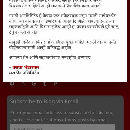
व्यवसाय, शासन योजना, करिअर, संस्कृती आणि इतर अनेक
विषयांवरील माहिती आम्ही सातत्याने प्रकाशित करत असतो.
यश आणि आत्मविश्वास: स्वप्नांना वास्तवात बदलण्याची शक्ती
महाराष्ट्रातील बदलत्या हवामानाचा शेतीवर वाढता परिणाम:
मराठी अनलिमिटेड हे केवळ एक संकेतस्थळ नसून मराठी भाषेवर प्रेम
शेतकऱ्यांसमोरील नवीन आव्हाने आणि संधी
करणाऱ्या वाचकांना जोडणारे एक व्यासपीठ आहे. आपल्या सततच्या
सहकार्यामुळे आणि विश्वासामुळेच आम्ही हा प्रवास यशस्वीपणे पुढे चालू
महाराष्ट्र आणि संपूर्ण भारतातील शेतकऱ्यांना मान्सूनचे महत्त्व
ठेवू शकलो आहोत.
‘कॉकरोच जनता पार्टी’ची वेबसाईट अचानक डाउन; सोशल
यापुढेही दर्जेदार, विश्वासार्ह आणि उपयुक्त माहिती मराठी वाचकांपर्यंत
मीडियावर चर्चांना उधाण
पोहोचवण्यासाठी आम्ही कटिबद्ध आहोत.
सार्वजनिक नोंद: पेमेंट डिफॉल्ट प्रकरण – Kris Ankem [FFME]
आपल्या प्रेम आणि सहकार्याबद्दल मनःपूर्वक धन्यवाद.
धावपळीच्या जीवनात शांततेचा शोध – Meditation का आवश्यक
–
प्रसन्ना भेंडारकर
आहे?
मराठी अनलिमिटेड
Subscribe to Blog via Email
Enter your email address to subscribe to this blog
and receive notifications of new posts by email.