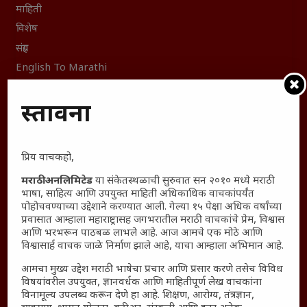
माहिती
विशेष
संग्रह
English To Marathi
English To Hindi
प्रस्तावना
Kruti Dev Unicode
Polls Archive
Shop Unlimited
प्रिय वाचकहो,
Thought For The Day
मराठी अनलिमिटेड
या संकेतस्थळाची सुरुवात सन २०१० मध्ये मराठी
भाषा, साहित्य आणि उपयुक्त माहिती अधिकाधिक वाचकांपर्यंत
सामान्य आजारांवर गावठी उपाय – घरच्या घरी मिळवा प्राथमिक
पोहोचवण्याच्या उद्देशाने करण्यात आली. गेल्या १५ पेक्षा अधिक वर्षांच्या
आराम
प्रवासात आम्हाला महाराष्ट्रासह जगभरातील मराठी वाचकांचे प्रेम, विश्वास
आजच्या युगातील तरुण पिढी कुठे हरवली?
आणि भरभरून पाठबळ लाभले आहे. आज आमचे एक मोठे आणि
विश्वासार्ह वाचक जाळे निर्माण झाले आहे, याचा आम्हाला अभिमान आहे.
महाराष्ट्रातील किल्ल्यांचे महत्त्व : स्वराज्याच्या वैभवशाली इतिहासाचे
साक्षीदार
आमचा मुख्य उद्देश मराठी भाषेचा प्रचार आणि प्रसार करणे तसेच विविध
विषयांवरील उपयुक्त, ज्ञानवर्धक आणि माहितीपूर्ण लेख वाचकांना
₹370 ची बिर्याणी” आणि हरवत चाललेली संवेदनशीलता : आजच्या
विनामूल्य उपलब्ध करून देणे हा आहे. शिक्षण, आरोग्य, तंत्रज्ञान,
तरुणांच्या मनात नेमकं काय चाललंय?