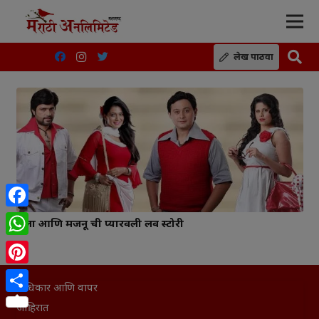
लेख पाठवा
Facebook
लैला आणि मजनू ची प्यारवली लव स्टोरी
WhatsApp
Pinterest
अधिकार आणि वापर
Share
जाहिरात