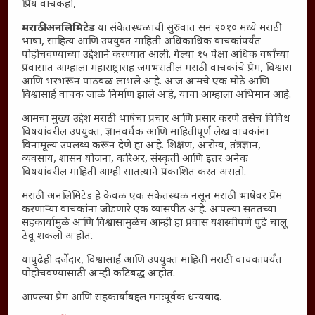
प्रिय वाचकहो,
माहिती
मराठी अनलिमिटेड
या संकेतस्थळाची सुरुवात सन २०१० मध्ये मराठी
विशेष
भाषा, साहित्य आणि उपयुक्त माहिती अधिकाधिक वाचकांपर्यंत
संग्रह
पोहोचवण्याच्या उद्देशाने करण्यात आली. गेल्या १५ पेक्षा अधिक वर्षांच्या
प्रवासात आम्हाला महाराष्ट्रासह जगभरातील मराठी वाचकांचे प्रेम, विश्वास
English To Marathi
आणि भरभरून पाठबळ लाभले आहे. आज आमचे एक मोठे आणि
English To Hindi
विश्वासार्ह वाचक जाळे निर्माण झाले आहे, याचा आम्हाला अभिमान आहे.
Kruti Dev Unicode
आमचा मुख्य उद्देश मराठी भाषेचा प्रचार आणि प्रसार करणे तसेच विविध
Polls Archive
विषयांवरील उपयुक्त, ज्ञानवर्धक आणि माहितीपूर्ण लेख वाचकांना
विनामूल्य उपलब्ध करून देणे हा आहे. शिक्षण, आरोग्य, तंत्रज्ञान,
Shop Unlimited
व्यवसाय, शासन योजना, करिअर, संस्कृती आणि इतर अनेक
Thought For The Day
विषयांवरील माहिती आम्ही सातत्याने प्रकाशित करत असतो.
मराठी अनलिमिटेड हे केवळ एक संकेतस्थळ नसून मराठी भाषेवर प्रेम
सामान्य आजारांवर गावठी उपाय – घरच्या घरी मिळवा प्राथमिक
करणाऱ्या वाचकांना जोडणारे एक व्यासपीठ आहे. आपल्या सततच्या
आराम
सहकार्यामुळे आणि विश्वासामुळेच आम्ही हा प्रवास यशस्वीपणे पुढे चालू
आजच्या युगातील तरुण पिढी कुठे हरवली?
ठेवू शकलो आहोत.
महाराष्ट्रातील किल्ल्यांचे महत्त्व : स्वराज्याच्या वैभवशाली इतिहासाचे
यापुढेही दर्जेदार, विश्वासार्ह आणि उपयुक्त माहिती मराठी वाचकांपर्यंत
साक्षीदार
पोहोचवण्यासाठी आम्ही कटिबद्ध आहोत.
₹370 ची बिर्याणी” आणि हरवत चाललेली संवेदनशीलता : आजच्या
आपल्या प्रेम आणि सहकार्याबद्दल मनःपूर्वक धन्यवाद.
तरुणांच्या मनात नेमकं काय चाललंय?