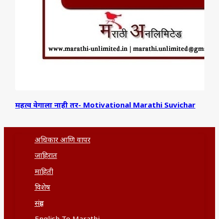
महत्व वेगाला नाही तर- Motivational Marathi Suvichar
अधिकार आणि वापर
जाहिरात
माहिती
विशेष
संग्रह