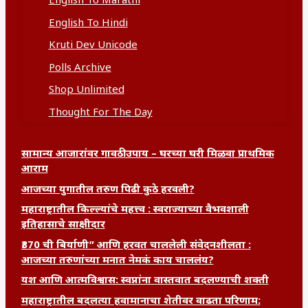
English To Marathi
English To Hindi
Kruti Dev Unicode
Polls Archive
Shop Unlimited
Thought For The Day
सामान्य आजारांवर गावठी उपाय – घरच्या घरी मिळवा प्राथमिक
आराम
आजच्या युगातील तरुण पिढी कुठे हरवली?
महाराष्ट्रातील किल्ल्यांचे महत्त्व : स्वराज्याच्या वैभवशाली
इतिहासाचे साक्षीदार
₹370 ची बिर्याणी” आणि हरवत चाललेली संवेदनशीलता :
आजच्या तरुणांच्या मनात नेमकं काय चाललंय?
यश आणि आत्मविश्वास: स्वप्नांना वास्तवात बदलण्याची शक्ती
महाराष्ट्रातील बदलत्या हवामानाचा शेतीवर वाढता परिणाम: