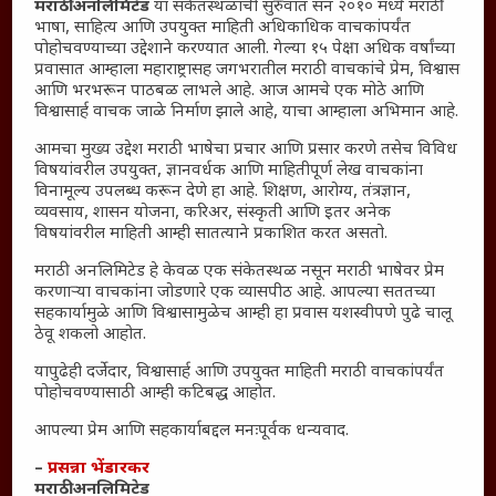
संग्रह
मराठी अनलिमिटेड
या संकेतस्थळाची सुरुवात सन २०१० मध्ये मराठी
भाषा, साहित्य आणि उपयुक्त माहिती अधिकाधिक वाचकांपर्यंत
English To Marathi
पोहोचवण्याच्या उद्देशाने करण्यात आली. गेल्या १५ पेक्षा अधिक वर्षांच्या
English To Hindi
प्रवासात आम्हाला महाराष्ट्रासह जगभरातील मराठी वाचकांचे प्रेम, विश्वास
आणि भरभरून पाठबळ लाभले आहे. आज आमचे एक मोठे आणि
Kruti Dev Unicode
विश्वासार्ह वाचक जाळे निर्माण झाले आहे, याचा आम्हाला अभिमान आहे.
Polls Archive
आमचा मुख्य उद्देश मराठी भाषेचा प्रचार आणि प्रसार करणे तसेच विविध
Shop Unlimited
विषयांवरील उपयुक्त, ज्ञानवर्धक आणि माहितीपूर्ण लेख वाचकांना
Thought For The Day
विनामूल्य उपलब्ध करून देणे हा आहे. शिक्षण, आरोग्य, तंत्रज्ञान,
व्यवसाय, शासन योजना, करिअर, संस्कृती आणि इतर अनेक
विषयांवरील माहिती आम्ही सातत्याने प्रकाशित करत असतो.
सामान्य आजारांवर गावठी उपाय – घरच्या घरी मिळवा प्राथमिक
आराम
मराठी अनलिमिटेड हे केवळ एक संकेतस्थळ नसून मराठी भाषेवर प्रेम
करणाऱ्या वाचकांना जोडणारे एक व्यासपीठ आहे. आपल्या सततच्या
आजच्या युगातील तरुण पिढी कुठे हरवली?
सहकार्यामुळे आणि विश्वासामुळेच आम्ही हा प्रवास यशस्वीपणे पुढे चालू
महाराष्ट्रातील किल्ल्यांचे महत्त्व : स्वराज्याच्या वैभवशाली इतिहासाचे
ठेवू शकलो आहोत.
साक्षीदार
यापुढेही दर्जेदार, विश्वासार्ह आणि उपयुक्त माहिती मराठी वाचकांपर्यंत
₹370 ची बिर्याणी” आणि हरवत चाललेली संवेदनशीलता : आजच्या
पोहोचवण्यासाठी आम्ही कटिबद्ध आहोत.
तरुणांच्या मनात नेमकं काय चाललंय?
आपल्या प्रेम आणि सहकार्याबद्दल मनःपूर्वक धन्यवाद.
यश आणि आत्मविश्वास: स्वप्नांना वास्तवात बदलण्याची शक्ती
–
प्रसन्ना भेंडारकर
महाराष्ट्रातील बदलत्या हवामानाचा शेतीवर वाढता परिणाम:
मराठी अनलिमिटेड