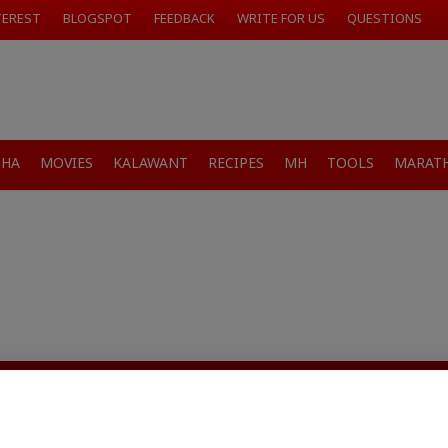
TEREST
BLOGSPOT
FEEDBACK
WRITE FOR US
QUESTIONS
SHA
MOVIES
KALAWANT
RECIPES
MH
TOOLS
MARATH
जारांवर गावठी उपाय – घरच्या
ा प्राथमिक आराम