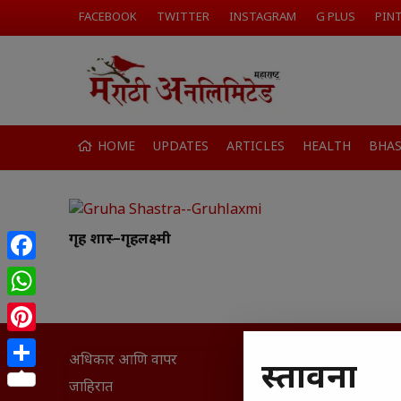
FACEBOOK
TWITTER
INSTAGRAM
G PLUS
PIN
HOME
UPDATES
ARTICLES
HEALTH
BHA
गृह शास्त्र–गृहलक्ष्मी
Facebook
WhatsApp
Pinterest
अधिकार आणि वापर
सामान्य आ
प्रस्तावना
Share
घरी मिळव
जाहिरात