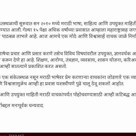
गातील तरुण पिढी कुठे हरवली?
ील किल्ल्यांचे महत्त्व : स्वराज्याच्या
इतिहासाचे साक्षीदार
ेतस्थळाची सुरुवात सन २०१० मध्ये मराठी भाषा, साहित्य आणि उपयुक्त माहित
रण्यात आली. गेल्या १५ पेक्षा अधिक वर्षांच्या प्रवासात आम्हाला महाराष्ट्रासह
िर्याणी” आणि हरवत चाललेली
ून पाठबळ लाभले आहे. आज आमचे एक मोठे आणि विश्वासार्ह वाचक जाळे निर्म
ता : आजच्या तरुणांच्या मनात
य चाललंय?
ाषेचा प्रचार आणि प्रसार करणे तसेच विविध विषयांवरील उपयुक्त, ज्ञानवर्धक 
मविश्वास: स्वप्नांना वास्तवात
 करून देणे हा आहे. शिक्षण, आरोग्य, तंत्रज्ञान, व्यवसाय, शासन योजना, करि
ी शक्ती
आम्ही सातत्याने प्रकाशित करत असतो.
ातील बदलत्या हवामानाचा शेतीवर
 एक संकेतस्थळ नसून मराठी भाषेवर प्रेम करणाऱ्या वाचकांना जोडणारे एक व
णाम: शेतकऱ्यांसमोरील नवीन
 विश्वासामुळेच आम्ही हा प्रवास यशस्वीपणे पुढे चालू ठेवू शकलो आहोत.
आणि संधी
सार्ह आणि उपयुक्त माहिती मराठी वाचकांपर्यंत पोहोचवण्यासाठी आम्ही कटिबद्ध 
 आणि संपूर्ण भारतातील शेतकऱ्यांना
हत्त्व
बद्दल मनःपूर्वक धन्यवाद.
जनता पार्टी’ची वेबसाईट अचानक
ल मीडियावर चर्चांना उधाण
नोंद: पेमेंट डिफॉल्ट प्रकरण –