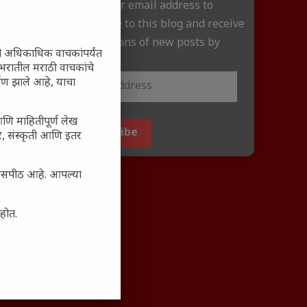
Enter your email address to
subscribe to this blog and receive
notifications of new posts by
ी अधिकाधिक वाचकांपर्यंत
email.
 जगभरातील मराठी वाचकांचे
ाण झाले आहे, याचा
आणि माहितीपूर्ण लेख
Subscribe
अर, संस्कृती आणि इतर
्यासपीठ आहे. आपल्या
आहोत.