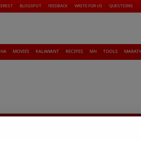
TEREST
BLOGSPOT
FEEDBACK
WRITE FOR US
QUESTIONS
SHA
MOVIES
KALAWANT
RECIPES
MH
TOOLS
MARATH
जारांवर गावठी उपाय – घरच्या
ा प्राथमिक आराम