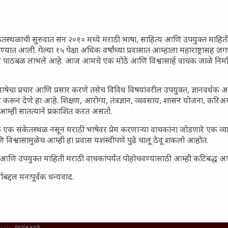
गातील तरुण पिढी कुठे हरवली?
ील किल्ल्यांचे महत्त्व : स्वराज्याच्या
इतिहासाचे साक्षीदार
ेतस्थळाची सुरुवात सन २०१० मध्ये मराठी भाषा, साहित्य आणि उपयुक्त माहित
रण्यात आली. गेल्या १५ पेक्षा अधिक वर्षांच्या प्रवासात आम्हाला महाराष्ट्रासह
िर्याणी” आणि हरवत चाललेली
ून पाठबळ लाभले आहे. आज आमचे एक मोठे आणि विश्वासार्ह वाचक जाळे निर्म
ता : आजच्या तरुणांच्या मनात
य चाललंय?
ाषेचा प्रचार आणि प्रसार करणे तसेच विविध विषयांवरील उपयुक्त, ज्ञानवर्धक 
मविश्वास: स्वप्नांना वास्तवात
 करून देणे हा आहे. शिक्षण, आरोग्य, तंत्रज्ञान, व्यवसाय, शासन योजना, करि
ी शक्ती
आम्ही सातत्याने प्रकाशित करत असतो.
ातील बदलत्या हवामानाचा शेतीवर
 एक संकेतस्थळ नसून मराठी भाषेवर प्रेम करणाऱ्या वाचकांना जोडणारे एक व
णाम: शेतकऱ्यांसमोरील नवीन
 विश्वासामुळेच आम्ही हा प्रवास यशस्वीपणे पुढे चालू ठेवू शकलो आहोत.
आणि संधी
सार्ह आणि उपयुक्त माहिती मराठी वाचकांपर्यंत पोहोचवण्यासाठी आम्ही कटिबद्ध 
 आणि संपूर्ण भारतातील शेतकऱ्यांना
हत्त्व
बद्दल मनःपूर्वक धन्यवाद.
जनता पार्टी’ची वेबसाईट अचानक
ल मीडियावर चर्चांना उधाण
नोंद: पेमेंट डिफॉल्ट प्रकरण –