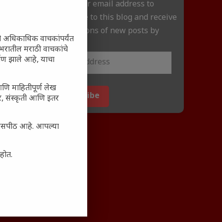
Enter your email address to
subscribe to this blog and receive
notifications of new posts by
ी अधिकाधिक वाचकांपर्यंत
email.
 जगभरातील मराठी वाचकांचे
ाण झाले आहे, याचा
आणि माहितीपूर्ण लेख
Subscribe
अर, संस्कृती आणि इतर
्यासपीठ आहे. आपल्या
आहोत.