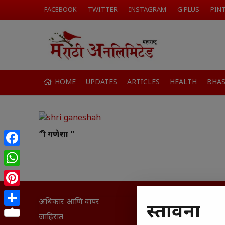
FACEBOOK
TWITTER
INSTAGRAM
G PLUS
PIN
HOME
UPDATES
ARTICLES
HEALTH
BHA
”श्री गणेशा ”
Facebook
WhatsApp
Pinterest
अधिकार आणि वापर
सामान्य आ
प्रस्तावना
Share
घरी मिळव
जाहिरात