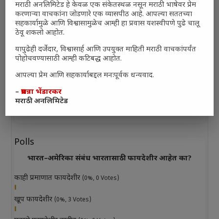
मराठी अनलिमिटेड हे केवळ एक संकेतस्थळ नसून मराठी भाषेवर प्रेम
करणाऱ्या वाचकांना जोडणारे एक व्यासपीठ आहे. आपल्या सततच्या
सहकार्यामुळे आणि विश्वासामुळेच आम्ही हा प्रवास यशस्वीपणे पुढे चालू
ठेवू शकलो आहोत.
यापुढेही दर्जेदार, विश्वासार्ह आणि उपयुक्त माहिती मराठी वाचकांपर्यंत
पोहोचवण्यासाठी आम्ही कटिबद्ध आहोत.
आपल्या प्रेम आणि सहकार्याबद्दल मनःपूर्वक धन्यवाद.
–
प्रसन्ना भेंडारकर
मराठी अनलिमिटेड
Polls
भारत–अमेरिका संबंध भारतासाठी फायदेशीर आहेत का?
काही प्रमाणात फायदेशीर
(0%, 0 Votes)
खूप फायदेशीर
(0%, 3 Votes)