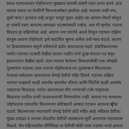
सरळ गडमाथ्यावर पोहोचनारा सुखदाय प्रवासी डांबरी रस्ता तयार करने. हाच
घातक प्रकार या पेमगिरी किल्ल्यासोबत झालेला आहे. कालाय तस्मै नमः,
दुसरे काय? इतकच नव्हे अजुन भरपुर चुका आहेत त्या आपण शेवटी बोलुच
हा डांबरी रस्ता आपल्या सारख्या भटक्यांसाठी नव्हेच, अस मी म्हणेल. गडाचा
विस्तार हा दक्षिणोत्तर आहे. आपण ज्या मार्गाने आलो तिथुन गडाच्या दक्षिण
बाजुस आपण पोहोचतो. इथे कदाचित बुरुज असेल असे मला वाटते, कारण
या ठिकाणावरुन संपुर्ण परिसराचे दर्शन आपल्याला घडते. डांबरिकरनाच्या
पर्वात गडाच्या तटबंदी देखील उरल्या नाहीत याचे दुःख मनाला गड बघुन
झाल्यानंतर देखील रहाते. नंतर गडावर केलेल्या विकासापैकी एक लोखंडी
पुलावरुन गडाच्या उत्तर भागात पोहोचायचं.त्या पुलावरून किल्ल्यावर
गेल्यास सर्वप्रथम आपल्याला पेमाई देवीचे मंदिर दिसते. गडाच्या दक्षिण
भागात वाड्याचे काही अवशेष म्हणजेच चौथरा आणि भिंतीचे काही अवशेष
पाहायला मिळतात. वाटेत आपल्याला तीन पाण्याची टाके पाहायला
मिळतात यातील पाणी उपशाअभावी पिण्यायोग्य नाही. आपण गड माथ्यावर
पोहोचताच एकंदरीत किल्ल्याचा छोटेखानी आकार पटकन आपल्या दृष्टीस
पडतो. किल्ल्याच्या मध्यभागी पेमाई देवीचे छोटे मंदिर आहे. मंदिरात देवीचा
मुख्य तांदळा व त्याच्या शेजारीच देवीची शस्त्रसज्ज मूर्ती आपणास पहावयास
मिळते. चैत्र महिन्यातील पौर्णिमेला या देवीची मोठी यात्रा गडावर भरते.आपण