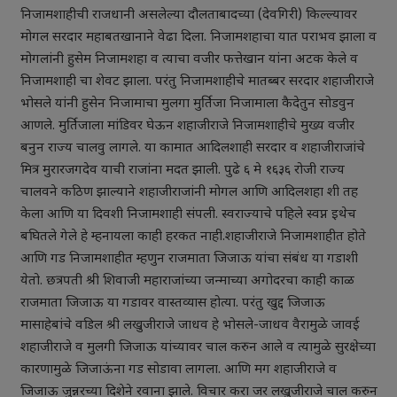
निजामशाहीची राजधानी असलेल्या दौलताबादच्या (देवगिरी) किल्ल्यावर
मोगल सरदार महाबतखानाने वेढा दिला. निजामशहाचा यात पराभव झाला व
मोगलांनी हुसेम निजामशहा व त्याचा वजीर फत्तेखान यांना अटक केले व
निजामशाही चा शेवट झाला. परंतु निजामशाहीचे मातब्बर सरदार शहाजीराजे
भोसले यांनी हुसेन निजामाचा मुलगा मुर्तिजा निजामाला कैदेतुन सोडवुन
आणले. मुर्तिजाला मांडिवर घेऊन शहाजीराजे निजामशाहीचे मुख्य वजीर
बनुन राज्य चालवु लागले. या कामात आदिलशाही सरदार व शहाजीराजांचे
मित्र मुरारजगदेव याची राजांना मदत झाली. पुढे ६ मे १६३६ रोजी राज्य
चालवने कठिण झाल्याने शहाजीराजांनी मोगल आणि आदिलशहा शी तह
केला आणि या दिवशी निजामशाही संपली. स्वराज्याचे पहिले स्वप्न इथेच
बघितले गेले हे म्हनायला काही हरकत नाही.शहाजीराजे निजामशाहीत होते
आणि गड निजामशाहीत म्हणुन राजमाता जिजाऊ यांचा संबंध या गडाशी
येतो. छत्रपती श्री शिवाजी महाराजांच्या जन्माच्या अगोदरचा काही काळ
राजमाता जिजाऊ या गडावर वास्तव्यास होत्या. परंतु खुद्द जिजाऊ
मासाहेबांचे वडिल श्री लखुजीराजे जाधव हे भोसले-जाधव वैरामुळे जावई
शहाजीराजे व मुलगी जिजाऊ यांच्यावर चाल करुन आले व त्यामुळे सुरक्षेच्या
कारणामुळे जिजाऊंना गड सोडावा लागला. आणि मग शहाजीराजे व
जिजाऊ जुन्नरच्या दिशेने रवाना झाले. विचार करा जर लखुजीराजे चाल करुन