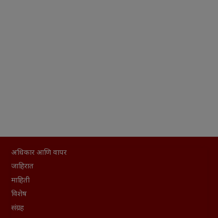
अधिकार आणि वापर
जाहिरात
माहिती
विशेष
संग्रह