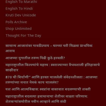
English To Marathi
English To Hindi
Kruti Dev Unicode
Polls Archive
Shop Unlimited
Thought For The Day
सामान्य आजारांवर गावठी उपाय – घरच्या घरी मिळवा प्राथमिक
आराम
आजच्या युगातील तरुण पिढी कुठे हरवली?
महाराष्ट्रातील किल्ल्यांचे महत्त्व : स्वराज्याच्या वैभवशाली इतिहासाचे
साक्षीदार
₹370 ची बिर्याणी” आणि हरवत चाललेली संवेदनशीलता : आजच्या
तरुणांच्या मनात नेमकं काय चाललंय?
यश आणि आत्मविश्वास: स्वप्नांना वास्तवात बदलण्याची शक्ती
महाराष्ट्रातील बदलत्या हवामानाचा शेतीवर वाढता परिणाम:
शेतकऱ्यांसमोरील नवीन आव्हाने आणि संधी