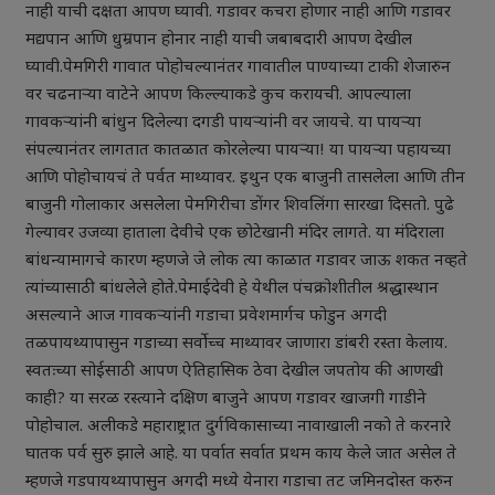
नाही याची दक्षता आपण घ्यावी. गडावर कचरा होणार नाही आणि गडावर
मद्यपान आणि धुम्रपान होनार नाही याची जबाबदारी आपण देखील
घ्यावी.पेमगिरी गावात पोहोचल्यानंतर गावातील पाण्याच्या टाकी शेजारुन
वर चढनार्‍या वाटेने आपण किल्ल्याकडे कुच करायची. आपल्याला
गावकर्‍यांनी बांधुन दिलेल्या दगडी पायर्‍यांनी वर जायचे. या पायर्‍या
संपल्यानंतर लागतात कातळात कोरलेल्या पायर्‍या! या पायर्‍या पहायच्या
आणि पोहोचायचं ते पर्वत माथ्यावर. इथुन एक बाजुनी तासलेला आणि तीन
बाजुनी गोलाकार असलेला पेमगिरीचा डोंगर शिवलिंगा सारखा दिसतो. पुढे
गेल्यावर उजव्या हाताला देवीचे एक छोटेखानी मंदिर लागते. या मंदिराला
बांधन्यामागचे कारण म्हणजे जे लोक त्या काळात गडावर जाऊ शकत नव्हते
त्यांच्यासाठी बांधलेले होते.पेमाईदेवी हे येथील पंचक्रोशीतील श्रद्धास्थान
असल्याने आज गावकर्‍यांनी गडाचा प्रवेशमार्गच फोडुन अगदी
तळपायथ्यापासुन गडाच्या सर्वोच्‍च माथ्यावर जाणारा डांबरी रस्ता केलाय.
स्वतःच्या सोईसाठी आपण ऐतिहासिक ठेवा देखील जपतोय की आणखी
काही? या सरळ रस्त्याने दक्षिण बाजुने आपण गडावर खाजगी गाडीने
पोहोचाल. अलीकडे महाराष्ट्रात दुर्गविकासाच्या नावाखाली नको ते करनारे
घातक पर्व सुरु झाले आहे. या पर्वात सर्वात प्रथम काय केले जात असेल ते
म्हणजे गडपायथ्यापासुन अगदी मध्ये येनारा गडाचा तट जमिनदोस्त करुन