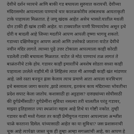
देवीचे दर्शन घ्यायचे आणि बाकी गड बघायला सुरुवात करायची. देवीच्या
मंदिरासमोर आपल्याला पाण्याचे चार कातळकोरीव लांबलचक आयताकृती
टाके पाहायला मिळतात. हे जणू खंदक आहेत असेच भासते.यातील मधली
दोन टाकी ही खांब टाकी आहेत. या टाक्यातील पाणी पिण्यायोग्य असून इथे
दोरी व बादली आहे जिच्या मदतीने आपण आपली तृष्णा भागवू शकतो.
गडाच्या दक्षिणेकडून आपण आलो आणि उत्तरेकडे जाताना वाटेत देवीचे
नवीन मंदिर लागते. त्याच्या पुढे उत्तर टोकाला आपल्याला काही कोरडी
पडलेली टाकी बघायला मिळतात. वाटेत जे मोठं पाण्याचं तळ लागतं ते
बाळंतनीचे टाके होय. गडावर काही इमारतींचे अवशेष सोडता सध्या काही
पाहायला उरलेले नाहीये.मी जे लिहिलंय त्यात मी आणखी काही खंत मांडणार
आहे. जसे रस्ता बनवून ह्रास केलाय त्याच प्रमाणे आता आपला वनविभाग
इथे बसायला जागा करतंय ,झाडे लावतय, इतकंच काय मंदिराच्या भोवतीचा
प्रदेश सपाट केला जातोय. कशासाठी हा अट्टहास? दारुड्यांच्या सोयीसाठी
की दुर्गप्रेमींसाठी? दुर्गप्रेमींना सुविधा नसल्या तरी चालतील परंतु गडावर,
माझ्या इतिहासात ज्या स्थळांना महत्व आहे तिथे या गोष्टी नकोत. तुम्ही
गडावर कधी मध्ये गेलात तर काही प्रेमीयुगल गडावर आपल्याला अश्लीश
चाळे करताना दिसेल. यांच्यासाठी आहेत का या सुविधा? जस प्रशासनाची
चूक आहे त्यापेक्षा जास्त चूक ही तुम्हा आम्हा सगळ्यांची आहे, का आपण हे