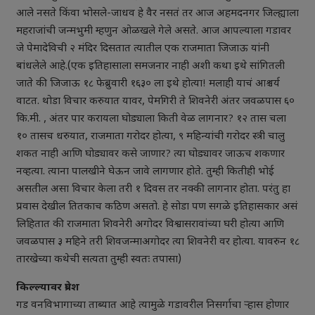
आले नसते किंवा भोसले-जाधव हे वैर नसतं तर आज अहमदनगर जिल्ह्याला
महराजांची जन्मभुमी म्हणुन ओळखले गेले असते. आज आपल्याला गडावर
जे पेमादेविची २ मंदिर दिसतात त्यातील एक राजमाता जिजाऊ यांनी
बांधलेले आहे.(एक इतिहासाला समजनार नाही अशी कथा इथे सांगितली
जाते की जिजाऊ १८ फेब्रुवारी १६३० ला इथे होत्या! मलाही याचं आश्चर्य
वाटत. थोडा विचार करुयात यावर, पेमगिरी ते शिवनेरी अंतर जवळपास ६०
कि.मी. , अंतर पार करायला घोड्याला किती वेळ लागनार? १२ तास चला
१० तासच धरुयात, राजमाता गरोदर होत्या, ९ महिन्यांची गरोदर स्त्री चालु
शकत नाही आणि घोड्यावर कसे जाणार? त्या घोड्यावर जाऊच शकणार
नव्हत्या. त्याना पालखीने घेऊन जावे लागणार होते. तुम्ही कितीही भोई
असतील असा विचार केला तरी १ दिवस तर नक्‍की लागनार होता. परंतु हा
प्रवास देखील तितकाच कठिण असतो. हे सोडा पण सगळे इतिहासकार असं
लिहितात की राजमाता शिवनेरी अगोदर विश्वासरावांच्या घरी होत्या आणि
जवळपास ३ महिने तरी शिवजन्माअगोदर त्या शिवनेरी वर होत्या. यावरुन १८
तारखेच्या कथेची सत्यता तुम्ही स्वतः तपासा)
किल्ल्यावर प्रवेश
गड वनविभागाच्या ताब्यात आहे त्यामुळे गडावरील निसर्गाचा र्‍हास होणार