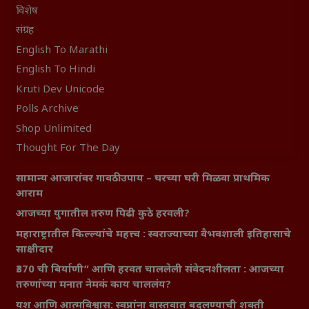
विशेष
संग्रह
English To Marathi
English To Hindi
Kruti Dev Unicode
Polls Archive
Shop Unlimited
Thought For The Day
सामान्य आजारांवर गावठी उपाय – घरच्या घरी मिळवा प्राथमिक
आराम
आजच्या युगातील तरुण पिढी कुठे हरवली?
महाराष्ट्रातील किल्ल्यांचे महत्त्व : स्वराज्याच्या वैभवशाली इतिहासाचे
साक्षीदार
₹370 ची बिर्याणी” आणि हरवत चाललेली संवेदनशीलता : आजच्या
तरुणांच्या मनात नेमकं काय चाललंय?
यश आणि आत्मविश्वास: स्वप्नांना वास्तवात बदलण्याची शक्ती