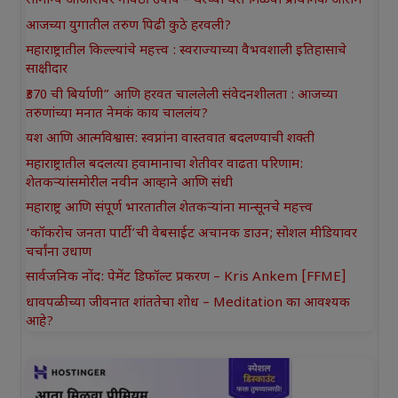
सामान्य आजारांवर गावठी उपाय – घरच्या घरी मिळवा प्राथमिक आराम
आजच्या युगातील तरुण पिढी कुठे हरवली?
महाराष्ट्रातील किल्ल्यांचे महत्त्व : स्वराज्याच्या वैभवशाली इतिहासाचे
साक्षीदार
₹370 ची बिर्याणी” आणि हरवत चाललेली संवेदनशीलता : आजच्या
तरुणांच्या मनात नेमकं काय चाललंय?
यश आणि आत्मविश्वास: स्वप्नांना वास्तवात बदलण्याची शक्ती
महाराष्ट्रातील बदलत्या हवामानाचा शेतीवर वाढता परिणाम:
शेतकऱ्यांसमोरील नवीन आव्हाने आणि संधी
महाराष्ट्र आणि संपूर्ण भारतातील शेतकऱ्यांना मान्सूनचे महत्त्व
‘कॉकरोच जनता पार्टी’ची वेबसाईट अचानक डाउन; सोशल मीडियावर
चर्चांना उधाण
सार्वजनिक नोंद: पेमेंट डिफॉल्ट प्रकरण – Kris Ankem [FFME]
धावपळीच्या जीवनात शांततेचा शोध – Meditation का आवश्यक
आहे?