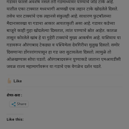
गडावर फारसे अवशेष नसले तरी गडमाथ्यावर पाण्याचे जोड टाके आहे.
यातील एका टाक्यात मध्यभागी आणखी एक लहान टाके खोदलेले दिसते.
तसेच चार टाक्यांचे एक लहानसे संकुलही आहे. साधारण फुटबॉलच्या
मैदानासारखा या गडाचा आकार आयताकृती असा आहे. गडावर कडेच्या
बाजूने काही गुहा खोदलेल्या दिसतात, त्यांत पाण्याचे स्रोत आहेत. कातळ
तासून कोरलेले खांब हे या गुहेरी टाक्यांचे मुख्य आकर्षण आहे. याशिवाय या
गडावरून औरंगाबाद टेकड्या व पश्‍चिमेला देवगिरीचा मुलुख दिसतो. समोर
दिसणाऱ्या डोंगररांगापासून हा गड जरा सुटावलेला दिसतो. त्यामुळे तो
ओळखण्यास सोपा पडतो. औरंगाबादवरून पुण्याकडे जाताना एमआयडीसी
जवळ राज्य महामार्गावरून या गडाचे एक वेगळेच दर्शन घडते.
Like
शेयर-करा :
Share
Like this: