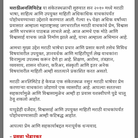
मराठी अनलिमिटेड
या संकेतस्थळाची सुरुवात सन २०१० मध्ये मराठी
भाषा, साहित्य आणि उपयुक्त माहिती अधिकाधिक वाचकांपर्यंत
पोहोचवण्याच्या उद्देशाने करण्यात आली. गेल्या १५ पेक्षा अधिक वर्षांच्या
प्रवासात आम्हाला महाराष्ट्रासह जगभरातील मराठी वाचकांचे प्रेम, विश्वास
आणि भरभरून पाठबळ लाभले आहे. आज आमचे एक मोठे आणि
विश्वासार्ह वाचक जाळे निर्माण झाले आहे, याचा आम्हाला अभिमान आहे.
आमचा मुख्य उद्देश मराठी भाषेचा प्रचार आणि प्रसार करणे तसेच विविध
विषयांवरील उपयुक्त, ज्ञानवर्धक आणि माहितीपूर्ण लेख वाचकांना
विनामूल्य उपलब्ध करून देणे हा आहे. शिक्षण, आरोग्य, तंत्रज्ञान,
व्यवसाय, शासन योजना, करिअर, संस्कृती आणि इतर अनेक
विषयांवरील माहिती आम्ही सातत्याने प्रकाशित करत असतो.
मराठी अनलिमिटेड हे केवळ एक संकेतस्थळ नसून मराठी भाषेवर प्रेम
करणाऱ्या वाचकांना जोडणारे एक व्यासपीठ आहे. आपल्या सततच्या
सहकार्यामुळे आणि विश्वासामुळेच आम्ही हा प्रवास यशस्वीपणे पुढे चालू
ठेवू शकलो आहोत.
यापुढेही दर्जेदार, विश्वासार्ह आणि उपयुक्त माहिती मराठी वाचकांपर्यंत
पोहोचवण्यासाठी आम्ही कटिबद्ध आहोत.
आपल्या प्रेम आणि सहकार्याबद्दल मनःपूर्वक धन्यवाद.
–
प्रसन्ना भेंडारकर