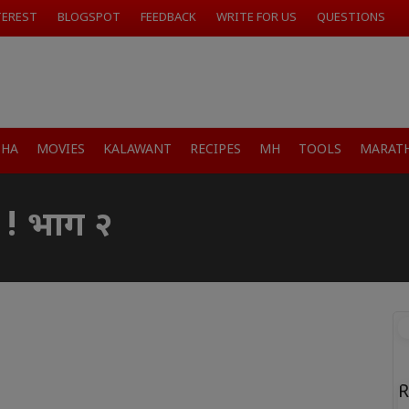
TEREST
BLOGSPOT
FEEDBACK
WRITE FOR US
QUESTIONS
SHA
MOVIES
KALAWANT
RECIPES
MH
TOOLS
MARATH
े ! भाग २
R