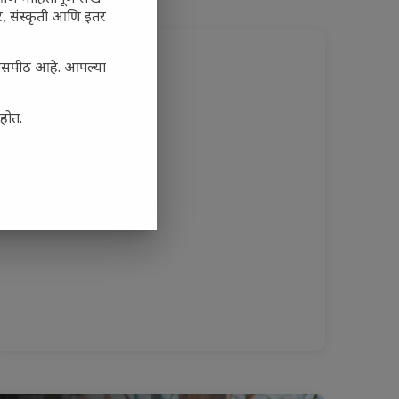
अर, संस्कृती आणि इतर
्यासपीठ आहे. आपल्या
आहोत.