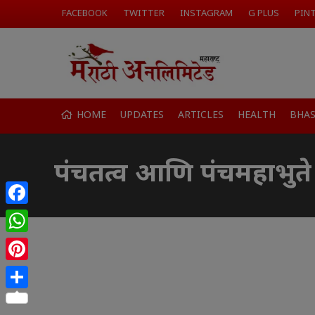
FACEBOOK
TWITTER
INSTAGRAM
G PLUS
PIN
HOME
UPDATES
ARTICLES
HEALTH
BHA
पंचतत्व आणि पंचमहाभुत
Facebook
WhatsApp
Pinterest
Share