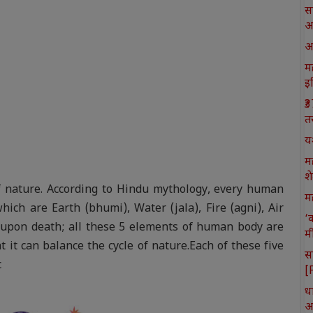
स
आ
आ
मह
इ
₹
त
य
म
श
f nature. According to Hindu mythology, every human
मह
ich are Earth (bhumi), Water (jala), Fire (agni), Air
‘
, upon death; all these 5 elements of human body are
म
t it can balance the cycle of nature.Each of these five
स
c
[
ध
आ