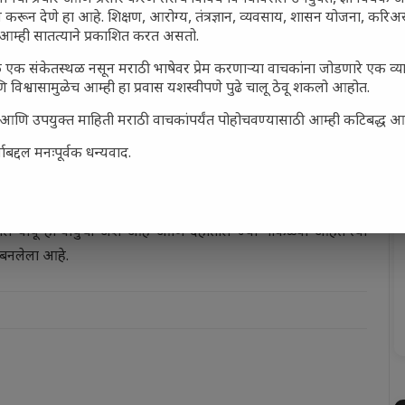
 करून देणे हा आहे. शिक्षण, आरोग्य, तंत्रज्ञान, व्यवसाय, शासन योजना, करि
आम्ही सातत्याने प्रकाशित करत असतो.
ाना ईश्वराला म्हणतो कि सद्गुणी भक्ती, निरोगी काया, माधुर्य, आनंद हे
 बाहेर पडताना म्हणतो माझ्या शरीरातील दु:ख , रोग, चिंता, भय हे शरीराच्या
 एक संकेतस्थळ नसून मराठी भाषेवर प्रेम करणाऱ्या वाचकांना जोडणारे एक व
 विश्वासामुळेच आम्ही हा प्रवास यशस्वीपणे पुढे चालू ठेवू शकलो आहोत.
सार्ह आणि उपयुक्त माहिती मराठी वाचकांपर्यंत पोहोचवण्यासाठी आम्ही कटिबद्ध 
 फायदा करून घ्यावा. जड चेतना मनुष्याला लोभी बनविते, त्याची संगत
बद्दल मनःपूर्वक धन्यवाद.
ाला व मनाच्या स्थूल शरीराला चालवितो, त्यामुळे सतत ही भावना ठेवायला
ी आणि माझा परमात्मा न बदलणारे आहे; परंतु देह व संसार बदलणारे
्मा हा अग्नी व सुर्याचा अंश आहे. तो मानवी जीवनाचा अविभाज्य अंग
तील वायू हा वायुचा अंश आहे आणि देहातील ज्या पोकळ्या आहेत त्या
 बनलेला आहे.