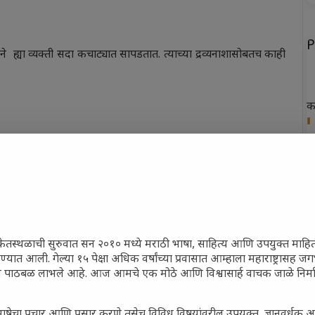
P
 ह्या व्यक्ती सदा कचाट्यात सापडतात. त्याच्या द्रव्यनाशासोबतच काही
क
ख
ची शक्ती अशा छायेची व्यक्ती उत्तम भाग्यशाली समजल्या जाते; त्याला
फ
न
पृथ्वी म्हणजेच (माती). माती ही निसर्गाची देणगी आहे. या भूमिनेच
त
केतस्थळाची सुरुवात सन २०१० मध्ये मराठी भाषा, साहित्य आणि उपयुक्त माहि
ार
रण्यात आली. गेल्या १५ पेक्षा अधिक वर्षांच्या प्रवासात आम्हाला महाराष्ट्रासह
ून पाठबळ लाभले आहे. आज आमचे एक मोठे आणि विश्वासार्ह वाचक जाळे निर्म
ावयाचा असतो. मानवी शरीरास विचारासाठी उर्जेची गरज असते. हवेतील
P
पाने आपणास मिळत असते. ही सर्व निसर्गाचीच देणगी आहे.
ाषेचा प्रचार आणि प्रसार करणे तसेच विविध विषयांवरील उपयुक्त, ज्ञानवर्धक 