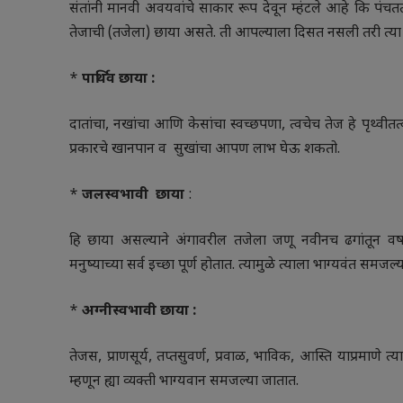
संतांनी मानवी अवयवांचे साकार रूप देवून म्हंटले आहे कि पंच
तेजाची (तजेला) छाया असते. ती आपल्याला दिसत नसली तरी त्या छ
*
पार्थिव छाया :
दातांचा, नखांचा आणि केसांचा स्वच्छपणा, त्वचेच तेज हे पृथ्वी
प्रकारचे खानपान व सुखांचा आपण लाभ घेऊ शकतो.
*
जलस्वभावी छाया
:
हि छाया असल्याने अंगावरील तजेला जणू नवीनच ढगांतून वर्ष
मनुष्याच्या सर्व इच्छा पूर्ण होतात. त्यामुळे त्याला भाग्यवंत समजल्य
*
अग्नीस्वभावी छाया :
तेजस, प्राणसूर्य, तप्तसुवर्ण, प्रवाळ, भाविक, आस्ति याप्रमाणे त
म्हणून ह्या व्यक्ती भाग्यवान समजल्या जातात.