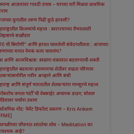
ामान्य आजारांवर गावठी उपाय – घरच्या घरी मिळवा प्राथमिक
राम
जच्या युगातील तरुण पिढी कुठे हरवली?
ाराष्ट्रातील किल्ल्यांचे महत्त्व : स्वराज्याच्या वैभवशाली
तिहासाचे साक्षीदार
370 ची बिर्याणी” आणि हरवत चाललेली संवेदनशीलता : आजच्या
रुणांच्या मनात नेमकं काय चाललंय?
श आणि आत्मविश्वास: स्वप्नांना वास्तवात बदलण्याची शक्ती
हाराष्ट्रातील बदलत्या हवामानाचा शेतीवर वाढता परिणाम:
ेतकऱ्यांसमोरील नवीन आव्हाने आणि संधी
ाराष्ट्र आणि संपूर्ण भारतातील शेतकऱ्यांना मान्सूनचे महत्त्व
कॉकरोच जनता पार्टी’ची वेबसाईट अचानक डाउन; सोशल
ीडियावर चर्चांना उधाण
ार्वजनिक नोंद: पेमेंट डिफॉल्ट प्रकरण – Kris Ankem
FFME]
ावपळीच्या जीवनात शांततेचा शोध – Meditation का
वश्यक आहे?