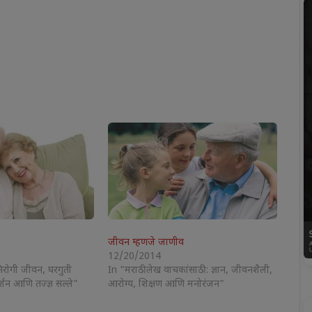
जीवन म्हणजे जाणीव
12/20/2014
निरोगी जीवन, घरगुती
In "मराठी लेख वाचकांसाठी : ज्ञान, जीवनशैली,
्शन आणि तज्ज्ञ सल्ले"
आरोग्य, शिक्षण आणि मनोरंजन"