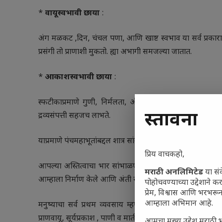
*
वायूस्वभावी छाया
:
अंग मळकट ,दिन, चंचल पणा, आणि खाष्ट स्वभाव या सर्व प्रकाराने
प्रसंगी तो प्राणाशी मुकतो. ह्या अभागी समजल्या जातात.
*
आकाशस्वभावी छाया
:
स्फटीकाप्रमाणे गुणी, निर्मलता, अंगात जोम प्रदर्शित करण्या
प्रस्तावना
द्रव्यसंपत्ती सहजच लाभते.
याप्रमाणे पंचमहाभूतांबद्दल शात्र सांगते,
प्रिय वाचकहो,
आपल्या अस्तित्वाचा भार सांभाळणारी आणि एकमेव आधार म्हणजे 
मराठी अनलिमिटेड
या सं
आम्हाला निर्माण केले आणि अंती सुद्धा ही काया मातीतच मिळण
पोहोचवण्याच्या उद्देशाने क
प्रेम, विश्वास आणि भरभर
आम्हाला अभिमान आहे.
मनुष्याचा सर्व प्रथम व्यवसाय म्हणजे शेती; तो मातीतच कर
प्राणवायू, सूर्यप्रकाश , पाणी व मातीतील मूलद्रव्ये शेतीच्या रू
आमचा मुख्य उद्देश मराठी भ